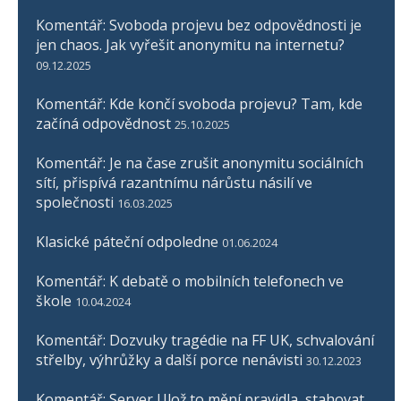
Komentář: Svoboda projevu bez odpovědnosti je
jen chaos. Jak vyřešit anonymitu na internetu?
09.12.2025
Komentář: Kde končí svoboda projevu? Tam, kde
začíná odpovědnost
25.10.2025
Komentář: Je na čase zrušit anonymitu sociálních
sítí, přispívá razantnímu nárůstu násilí ve
společnosti
16.03.2025
Klasické páteční odpoledne
01.06.2024
Komentář: K debatě o mobilních telefonech ve
škole
10.04.2024
Komentář: Dozvuky tragédie na FF UK, schvalování
střelby, výhrůžky a další porce nenávisti
30.12.2023
Komentář: Server Ulož.to mění pravidla, stahovat