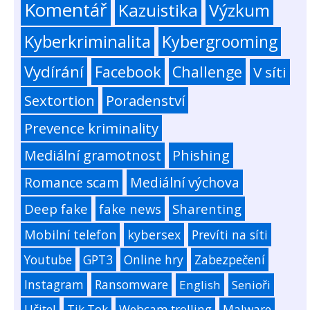
Komentář
Kazuistika
Výzkum
Kyberkriminalita
Kybergrooming
Vydírání
Facebook
Challenge
V síti
Sextortion
Poradenství
Prevence kriminality
Mediální gramotnost
Phishing
Romance scam
Mediální výchova
Deep fake
fake news
Sharenting
Mobilní telefon
kybersex
Prevíti na síti
Youtube
GPT3
Online hry
Zabezpečení
Instagram
Ransomware
English
Senioři
Učitel
Tik Tok
Webcam trolling
Malware