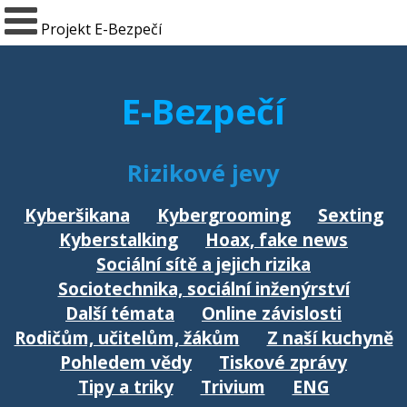
Projekt E-Bezpečí
E-Bezpečí
Rizikové jevy
Kyberšikana
Kybergrooming
Sexting
Kyberstalking
Hoax, fake news
Sociální sítě a jejich rizika
Sociotechnika, sociální inženýrství
Další témata
Online závislosti
Rodičům, učitelům, žákům
Z naší kuchyně
Pohledem vědy
Tiskové zprávy
Tipy a triky
Trivium
ENG