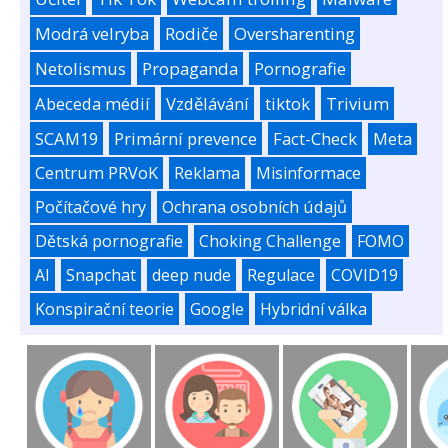
Modrá velryba
Rodiče
Oversharenting
Netolismus
Propaganda
Pornografie
Abeceda médií
Vzdělávání
tiktok
Trivium
SCAM19
Primární prevence
Fact-Check
Meta
Centrum PRVoK
Reklama
Misinformace
Počítačové hry
Ochrana osobních údajů
Dětská pornografie
Choking Challenge
FOMO
AI
Snapchat
deep nude
Regulace
COVID19
Konspirační teorie
Google
Hybridní válka