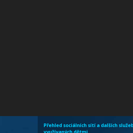
Přehled sociálních sítí a dalších služe
využívaných dětmi