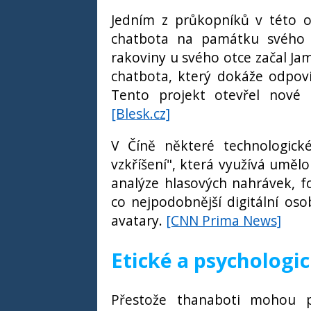
Jedním z průkopníků v této ob
chatbota na památku svého z
rakoviny u svého otce začal Jam
chatbota, který dokáže odpoví
Tento projekt otevřel nové m
[Blesk.cz]
V Číně některé technologické
vzkříšení", která využívá umělo
analýze hlasových nahrávek, fo
co nejpodobnější digitální os
avatary.
[CNN Prima News]
Etické a psychologi
Přestože thanaboti mohou po