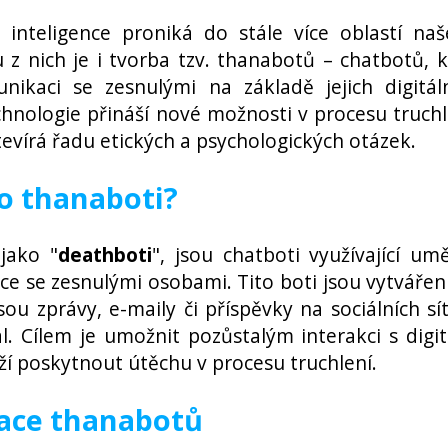
 inteligence proniká do stále více oblastí na
u z nich je i tvorba tzv. thanabotů – chatbotů, k
nikaci se zesnulými na základě jejich digitál
chnologie přináší nové možnosti v procesu truchl
tevírá řadu etických a psychologických otázek.
to thanaboti?
jako "
deathboti
", jsou chatboti využívající um
ce se zesnulými osobami. Tito boti jsou vytvářen
sou zprávy, e-maily či příspěvky na sociálních sít
. Cílem je umožnit pozůstalým interakci s digit
naží poskytnout útěchu v procesu truchlení.
ace thanabotů