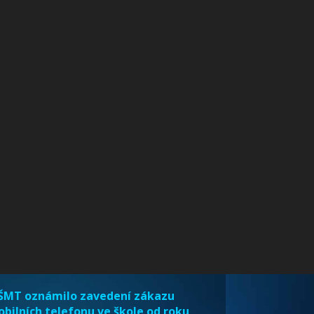
MT oznámilo zavedení zákazu
bilních telefonu ve škole od roku