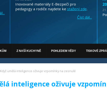
Inovované materiály E-Bezpečí pro
20
pedagogy a rodiče najdete ke
stažení zde
.
21.
l...
Po
Číst dál...
ÁKŮM
Z NAŠÍ KUCHYNĚ
POHLEDEM VĚDY
TISKOVÉ ZPR
 Když umělá inteligence oživuje vzpomínky na zesnulé
lá inteligence oživuje vzpomí