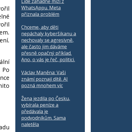
Lidé záhadně mizí z
ořil
WhatsAppu. Meta
přiznala problém
elné
ořil
Chceme, aby děti
sem.
nepáchaly kyberšikanu a
ení.
nechovaly se agresivně,
ale často jim dáváme
přesně opačný příklad.
Ano, o vás je řeč, politici.
ální
. Po
Václav Maněna: Vaši
ence
známí poznají dítě. AI
mito
pozná mnohem víc
Žena jezdila po Česku,
vybírala peníze a
předávala je
podvodníkům. Sama
naletěla
adu