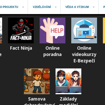
O PROJEKTU
VZDĚLÁVÁNÍ
VĚDA A VÝZKUM
Fact Ninja
Online
Online
e
poradna
videokurzy
E-Bezpečí
Samova
Základy