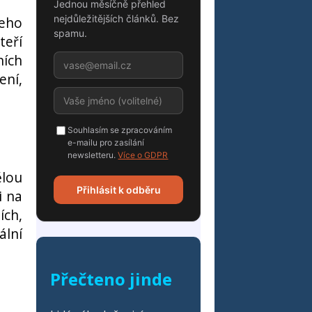
Jednou měsíčně přehled
nejdůležitějších článků. Bez
šeho
spamu.
teří
ních
ení,
Souhlasím se zpracováním
e-mailu pro zasílání
newsletteru.
Více o GDPR
ělou
Přihlásit k odběru
i na
ích,
ální
Přečteno jinde