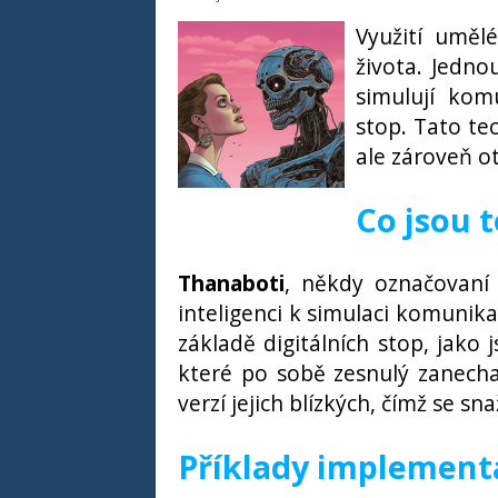
Využití umělé
života. Jedno
simulují komu
stop. Tato te
ale zároveň o
Co jsou 
Thanaboti
, někdy označovaní 
inteligenci k simulaci komunika
základě digitálních stop, jako j
které po sobě zesnulý zanechal
verzí jejich blízkých, čímž se s
Příklady implement