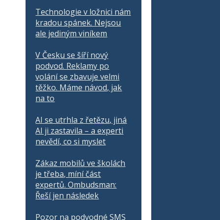
Technologie v ložnici nám
kradou spánek. Nejsou
ale jediným viníkem
V Česku se šíří nový
podvod. Reklamy po
volání se zbavuje velmi
těžko. Máme návod, jak
na to
AI se utrhla z řetězu, jiná
AI ji zastavila – a experti
nevědí, co si myslet
Zákaz mobilů ve školách
je třeba, míní část
expertů. Ombudsman:
Řeší jen následek
Pozor na podvodné SMS