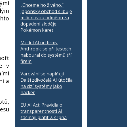
vými
„Chceme ho živého.“
alým
Japonský obchod slibuje
chto
milionovou odměnu za
dopadení zloděje
Pokémon karet
Model AI od firmy
Anthropic se při testech
naboural do systémů tří
oft
firem
že v
ními
Varování se naplňují.
Další zdivočelá AI útočila
ní a
na cizí systémy jako
hacker
otů,
EU AI Act: Pravidla o
cesu
transparentnosti AI
začínají platit 2. srpna