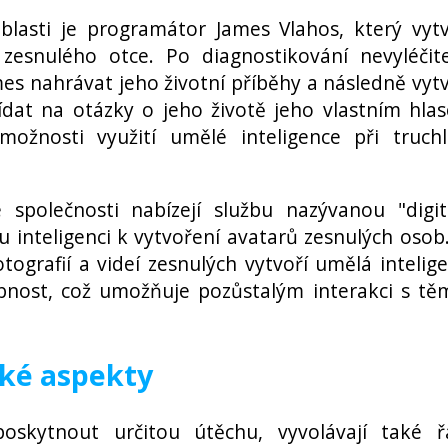
lasti je programátor James Vlahos, který vytv
esnulého otce. Po diagnostikování nevyléčit
es nahrávat jeho životní příběhy a následně vytv
dat na otázky o jeho životě jeho vlastním hla
ožnosti využití umělé inteligence při truchl
 společnosti nabízejí službu nazývanou "digit
u inteligenci k vytvoření avatarů zesnulých osob
tografií a videí zesnulých vytvoří umělá intelig
obnost, což umožňuje pozůstalým interakci s tě
cké aspekty
skytnout určitou útěchu, vyvolávají také ř