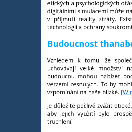
etických a psychologických otáz
digitálními simulacemi může na
v přijmutí reality ztráty. Ex
technologií a ochrany soukromí
Budoucnost thanab
Vzhledem k tomu, že společn
uchovávají velké množství na
budoucnu mohou nabízet podob
verzemi zesnulých. To by mohl
vzpomínání na naše blízké.
[Wir
Je důležité pečlivě zvážit etic
aby jejich využití bylo pros
truchlení.