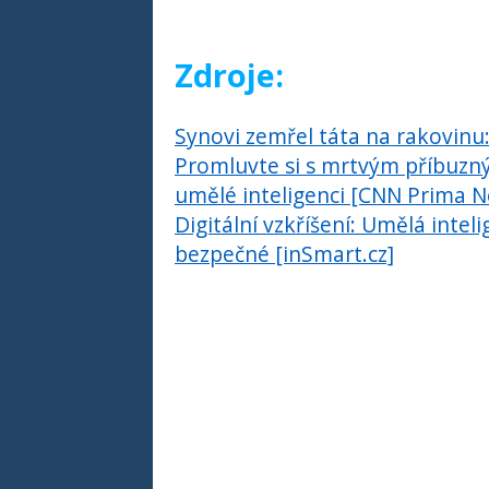
Zdroje:
Synovi zemřel táta na rakovinu:
Promluvte si s mrtvým příbuzným
umělé inteligenci [CNN Prima 
Digitální vzkříšení: Umělá intel
bezpečné [inSmart.cz]