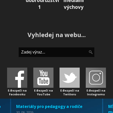
dobrodružství
mediální
1
výchovy
Vyhledej na webu...
E-Bezpečí na
E-Bezpečí na
E-Bezpečí na
E-Bezpečí na
Facebooku
YouTube
Twitteru
Instagramu
b
Materiály pro pedagogy a rodiče
MŠ
mo
30. 06. 2026