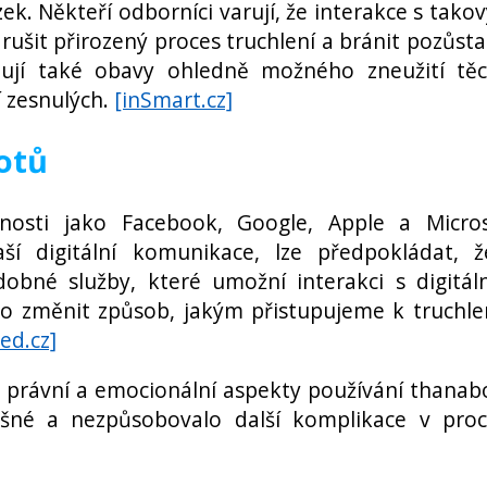
ek. Někteří odborníci varují, že interakce s tako
rušit přirozený proces truchlení a bránit pozůst
istují také obavy ohledně možného zneužití tě
 zesnulých.
[inSmart.cz]
otů
osti jako Facebook, Google, Apple a Micros
ší digitální komunikace, lze předpokládat, 
né služby, které umožní interakci s digitál
o změnit způsob, jakým přistupujeme k truchle
ed.cz]
ké, právní a emocionální aspekty používání thanab
pěšné a nezpůsobovalo další komplikace v pro