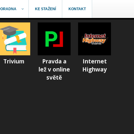
PORADNA
KE STAŽENÍ
KONTAKT
Trivium
Pravda a
Internet
lež v online
Highway
světě