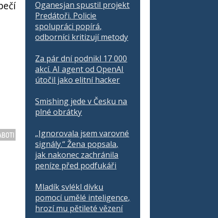
pečí
Oganesjan spustil projekt
Predátoři. Policie
spolupráci popírá,
odborníci kritizují metody
Za pár dní podnikl 17 000
akcí. AI agent od OpenAI
útočil jako elitní hacker
Smishing jede v Česku na
plné obrátky
„Ignorovala jsem varovné
ABOTI
signály.“ Žena popsala,
jak nakonec zachránila
peníze před podfukáři
Mladík svlékl dívku
pomocí umělé inteligence,
hrozí mu pětileté vězení