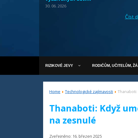
30. 06. 2026
Číst dá
RIZIKOVÉ JEVY
RODIČŮM, UČITELŮM, Ž
Home
Technologické zajímavosti
Thanaboti:
Thanaboti: Když umě
na zesnulé
Zveřejněno: 16. březen 2025