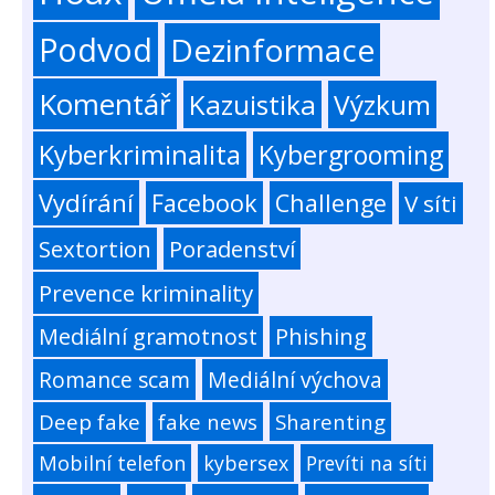
Podvod
Dezinformace
Komentář
Kazuistika
Výzkum
Kyberkriminalita
Kybergrooming
Vydírání
Facebook
Challenge
V síti
Sextortion
Poradenství
Prevence kriminality
Mediální gramotnost
Phishing
Romance scam
Mediální výchova
Deep fake
fake news
Sharenting
Mobilní telefon
kybersex
Prevíti na síti