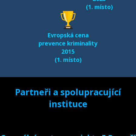
(1. místo)
Evropská cena
prevence kriminality
2015
(1. místo)
Partneři a spolupracující
instituce