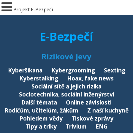
Projekt E-Bezpečí
E-Bezpečí
Rizikové jevy
Kyberšikana
Kybergrooming
Sexting
Kyberstalking
Hoax, fake news
Sociální sítě a jejich rizika
Sociotechnika, sociální inženýrství
Další témata
Online závislosti
Rodičům, učitelům, žákům
Z naší kuchyně
Pohledem vědy
Tiskové zprávy
Tipy a triky
Trivium
ENG