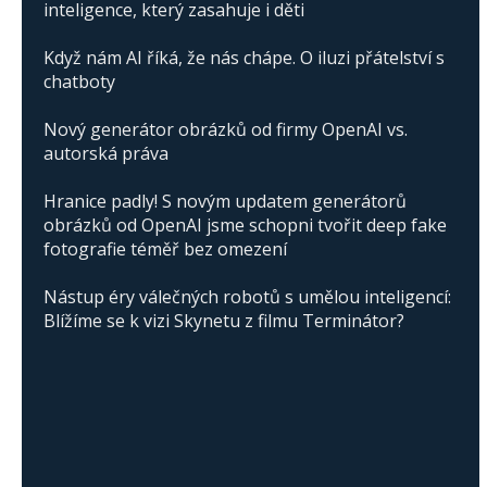
inteligence, který zasahuje i děti
Když nám AI říká, že nás chápe. O iluzi přátelství s
chatboty
Nový generátor obrázků od firmy OpenAI vs.
autorská práva
Hranice padly! S novým updatem generátorů
obrázků od OpenAI jsme schopni tvořit deep fake
fotografie téměř bez omezení
Nástup éry válečných robotů s umělou inteligencí:
Blížíme se k vizi Skynetu z filmu Terminátor?