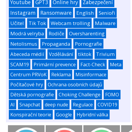
Youtube
GPT3
Online hry
Zabezpečení
Instagram
Ransomware
English
Senioři
Učitel
Tik Tok
Webcam trolling
Malware
Modrá velryba
Rodiče
Oversharenting
Netolismus
Propaganda
Pornografie
Abeceda médií
Vzdělávání
tiktok
Trivium
SCAM19
Primární prevence
Fact-Check
Meta
Centrum PRVoK
Reklama
Misinformace
Počítačové hry
Ochrana osobních údajů
Dětská pornografie
Choking Challenge
FOMO
AI
Snapchat
deep nude
Regulace
COVID19
Konspirační teorie
Google
Hybridní válka