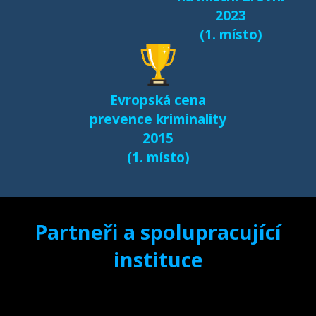
2023
(1. místo)
Evropská cena
prevence kriminality
2015
(1. místo)
Partneři a spolupracující
instituce