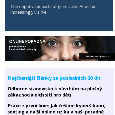
The negative impacts of generative AI will be
increasingly visible
Nejčtenější články za posledních 60 dní
Odborné stanovisko k návrhům na plošný
zákaz sociálních sítí pro děti
Praxe z první linie: Jak řešíme kyberšikanu,
sexting a další online rizika v naší poradně