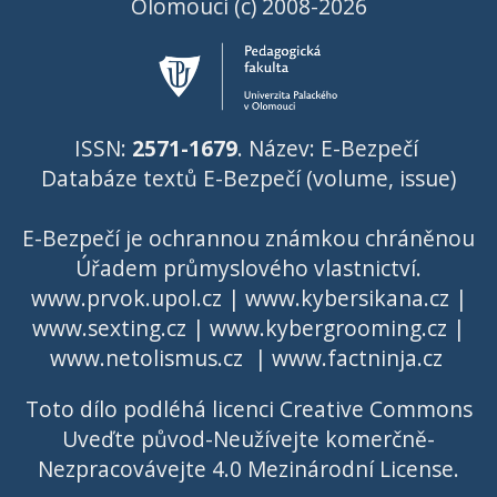
Olomouci (c) 2008-2026
ISSN:
2571-1679
. Název: E-Bezpečí
Databáze textů E-Bezpečí (volume, issue)
E-Bezpečí je ochrannou známkou chráněnou
Úřadem průmyslového vlastnictví
.
www.prvok.upol.cz
|
www.kybersikana.cz
|
www.sexting.cz
|
www.kybergrooming.cz
|
www.netolismus.cz
|
www.factninja.cz
Toto dílo podléhá licenci
Creative Commons
Uveďte původ-Neužívejte komerčně-
Nezpracovávejte 4.0 Mezinárodní License
.