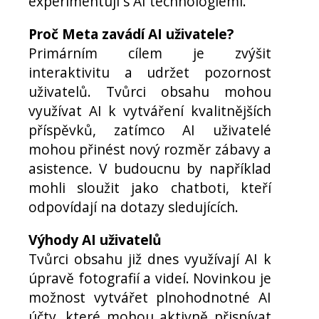
experimentují s AI technologiemi.
Proč Meta zavádí AI uživatele?
Primárním cílem je zvýšit
interaktivitu a udržet pozornost
uživatelů. Tvůrci obsahu mohou
využívat AI k vytváření kvalitnějších
příspěvků, zatímco AI uživatelé
mohou přinést nový rozměr zábavy a
asistence. V budoucnu by například
mohli sloužit jako chatboti, kteří
odpovídají na dotazy sledujících.
Výhody AI uživatelů
Tvůrci obsahu již dnes využívají AI k
úpravě fotografií a videí. Novinkou je
možnost vytvářet plnohodnotné AI
účty, které mohou aktivně přispívat