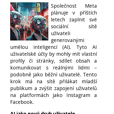
Společnost Meta
plánuje v příštích
letech zaplnit své
sociální sítě
uživateli
generovanými
umělou inteligencí (AI). Tyto AI
uživatelské účty by mohly mít vlastní
profily či stránky, sdílet obsah a
komunikovat s reálnými lidmi –
podobně jako běžní uživatelé. Tento
krok má na sítě přilákat mladší
publikum a zvýšit zapojení uživatelů
na platformách jako Instagram a
Facebook.
AI jako nový druh uživatele