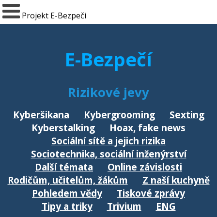
Projekt E-Bezpečí
E-Bezpečí
Rizikové jevy
Kyberšikana
Kybergrooming
Sexting
Kyberstalking
Hoax, fake news
Sociální sítě a jejich rizika
Sociotechnika, sociální inženýrství
Další témata
Online závislosti
Rodičům, učitelům, žákům
Z naší kuchyně
Pohledem vědy
Tiskové zprávy
Tipy a triky
Trivium
ENG