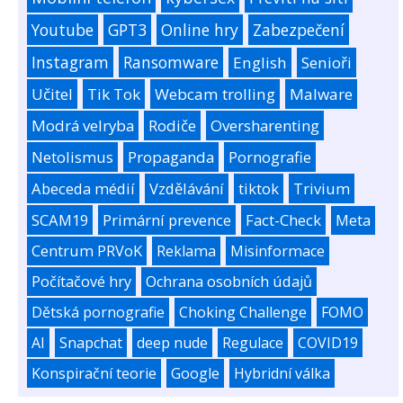
Youtube
GPT3
Online hry
Zabezpečení
Instagram
Ransomware
English
Senioři
Učitel
Tik Tok
Webcam trolling
Malware
Modrá velryba
Rodiče
Oversharenting
Netolismus
Propaganda
Pornografie
Abeceda médií
Vzdělávání
tiktok
Trivium
SCAM19
Primární prevence
Fact-Check
Meta
Centrum PRVoK
Reklama
Misinformace
Počítačové hry
Ochrana osobních údajů
Dětská pornografie
Choking Challenge
FOMO
AI
Snapchat
deep nude
Regulace
COVID19
Konspirační teorie
Google
Hybridní válka