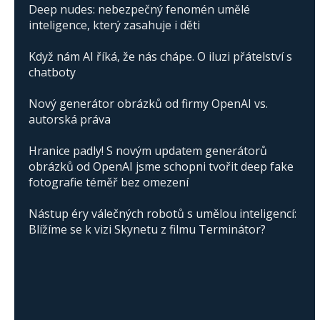
Deep nudes: nebezpečný fenomén umělé
inteligence, který zasahuje i děti
Když nám AI říká, že nás chápe. O iluzi přátelství s
chatboty
Nový generátor obrázků od firmy OpenAI vs.
autorská práva
Hranice padly! S novým updatem generátorů
obrázků od OpenAI jsme schopni tvořit deep fake
fotografie téměř bez omezení
Nástup éry válečných robotů s umělou inteligencí:
Blížíme se k vizi Skynetu z filmu Terminátor?