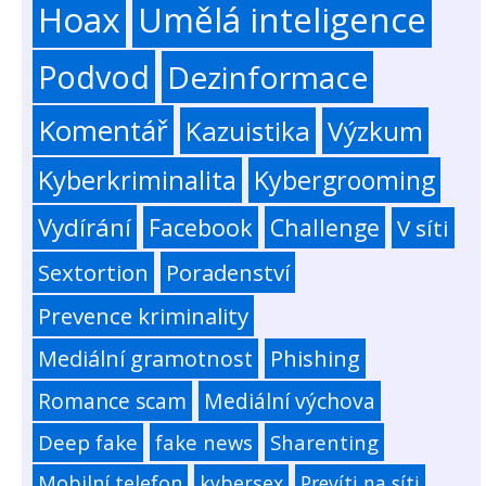
Hoax
Umělá inteligence
Podvod
Dezinformace
Komentář
Kazuistika
Výzkum
Kyberkriminalita
Kybergrooming
Vydírání
Facebook
Challenge
V síti
Sextortion
Poradenství
Prevence kriminality
Mediální gramotnost
Phishing
Romance scam
Mediální výchova
Deep fake
fake news
Sharenting
Mobilní telefon
kybersex
Prevíti na síti