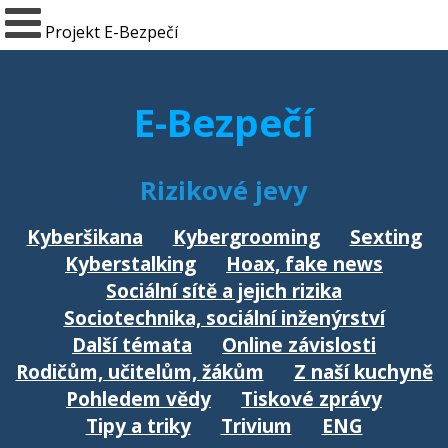
Projekt E-Bezpečí
E-Bezpečí
Rizikové jevy
Kyberšikana
Kybergrooming
Sexting
Kyberstalking
Hoax, fake news
Sociální sítě a jejich rizika
Sociotechnika, sociální inženýrství
Další témata
Online závislosti
Rodičům, učitelům, žákům
Z naší kuchyně
Pohledem vědy
Tiskové zprávy
Tipy a triky
Trivium
ENG