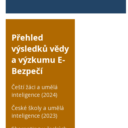
Přehled
výsledků vědy
a výzkumu E-
Bezpečí
Čeští žáci a umělá
inteligence (2024)
České školy a umělá
inteligence (2023)