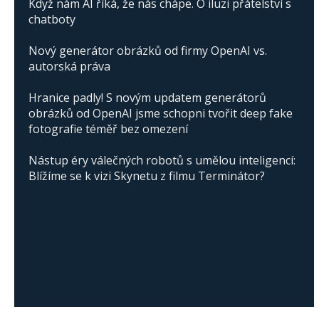
Když nám AI říká, že nás chápe. O iluzi přátelství s
chatboty
Nový generátor obrázků od firmy OpenAI vs.
autorská práva
Hranice padly! S novým updatem generátorů
obrázků od OpenAI jsme schopni tvořit deep fake
fotografie téměř bez omezení
Nástup éry válečných robotů s umělou inteligencí:
Blížíme se k vizi Skynetu z filmu Terminátor?