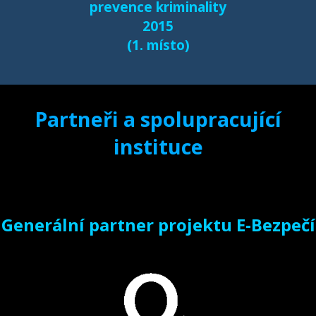
prevence kriminality
2015
(1. místo)
Partneři a spolupracující
instituce
Generální partner projektu E-Bezpečí