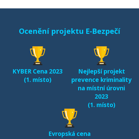
Starci na netu (2018)
Ocenění projektu E-Bezpečí
Sexting a rizikové
seznamování českých
dětí v kyberprostoru
(2017)
KYBER Cena 2023
Nejlepší projekt
Fenomén Minecraft v
(1. místo)
prevence kriminality
českém prostředí
na místní úrovni
(2017)
2023
(1. místo)
Další výsledky jsou k
dispozici na naší
samostatné stránce
Evropská cena
e-bezpeci.cz/vyzkum
.