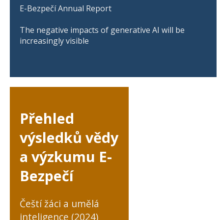
E-Bezpečí Annual Report
The negative impacts of generative AI will be
increasingly visible
Přehled
výsledků vědy
a výzkumu E-
Bezpečí
Čeští žáci a umělá
inteligence (2024)