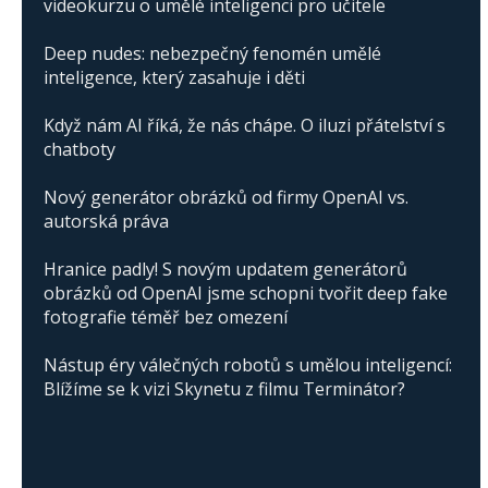
videokurzu o umělé inteligenci pro učitele
Deep nudes: nebezpečný fenomén umělé
inteligence, který zasahuje i děti
Když nám AI říká, že nás chápe. O iluzi přátelství s
chatboty
Nový generátor obrázků od firmy OpenAI vs.
autorská práva
Hranice padly! S novým updatem generátorů
obrázků od OpenAI jsme schopni tvořit deep fake
fotografie téměř bez omezení
Nástup éry válečných robotů s umělou inteligencí:
Blížíme se k vizi Skynetu z filmu Terminátor?