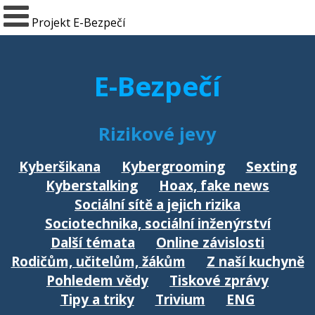
Projekt E-Bezpečí
E-Bezpečí
Rizikové jevy
Kyberšikana
Kybergrooming
Sexting
Kyberstalking
Hoax, fake news
Sociální sítě a jejich rizika
Sociotechnika, sociální inženýrství
Další témata
Online závislosti
Rodičům, učitelům, žákům
Z naší kuchyně
Pohledem vědy
Tiskové zprávy
Tipy a triky
Trivium
ENG