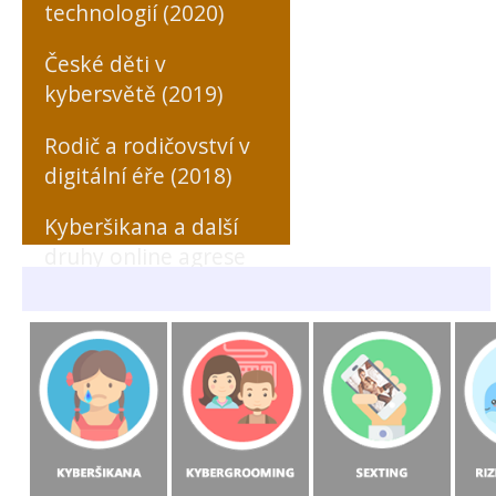
technologií (2020)
České děti v
kybersvětě (2019)
Rodič a rodičovství v
digitální éře (2018)
Kyberšikana a další
druhy online agrese
zaměřené na učitele
(MONO, 2018)
Rizikové formy
chování českých a
slovenských dětí v
prostředí internetu
(MONO, 2015)