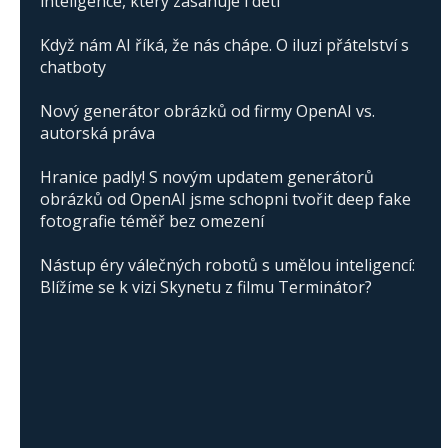
inteligence, který zasahuje i děti
Když nám AI říká, že nás chápe. O iluzi přátelství s
chatboty
Nový generátor obrázků od firmy OpenAI vs.
autorská práva
Hranice padly! S novým updatem generátorů
obrázků od OpenAI jsme schopni tvořit deep fake
fotografie téměř bez omezení
Nástup éry válečných robotů s umělou inteligencí:
Blížíme se k vizi Skynetu z filmu Terminátor?