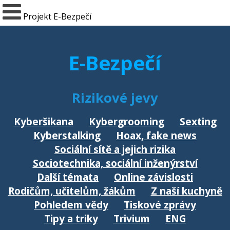
Projekt E-Bezpečí
E-Bezpečí
Rizikové jevy
Kyberšikana
Kybergrooming
Sexting
Kyberstalking
Hoax, fake news
Sociální sítě a jejich rizika
Sociotechnika, sociální inženýrství
Další témata
Online závislosti
Rodičům, učitelům, žákům
Z naší kuchyně
Pohledem vědy
Tiskové zprávy
Tipy a triky
Trivium
ENG