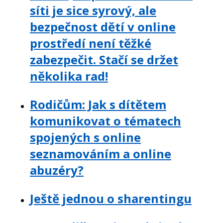
síti je sice syrový, ale
bezpečnost dětí v online
prostředí není těžké
zabezpečit. Stačí se držet
několika rad!
Rodičům: Jak s dítětem
komunikovat o tématech
spojených s online
seznamováním a online
abuzéry?
Ještě jednou o sharentingu