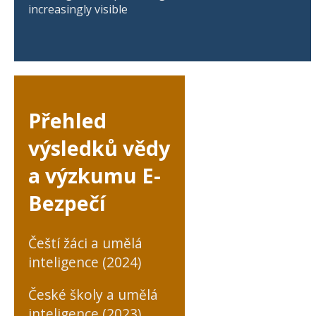
increasingly visible
Přehled
výsledků vědy
a výzkumu E-
Bezpečí
Čeští žáci a umělá
inteligence (2024)
České školy a umělá
inteligence (2023)