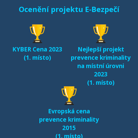
Ocenění projektu E-Bezpečí
Sexting a rizikové
seznamování českých
dětí v kyberprostoru
(2017)
KYBER Cena 2023
Nejlepší projekt
Fenomén Minecraft v
(1. místo)
prevence kriminality
českém prostředí
na místní úrovni
(2017)
2023
(1. místo)
Další výsledky jsou k
dispozici na naší
samostatné stránce
Evropská cena
e-bezpeci.cz/vyzkum
.
prevence kriminality
2015
(1. místo)