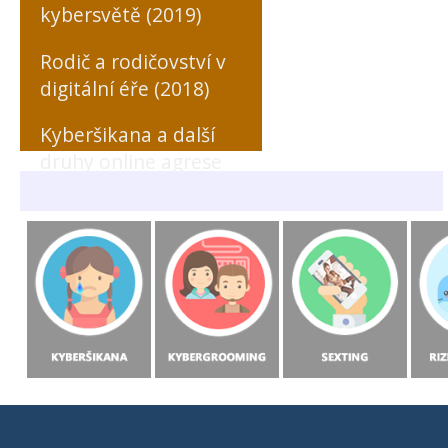
kybersvětě (2019)
Rodič a rodičovství v
digitální éře (2018)
Kyberšikana a další
druhy online agrese
zaměřené na učitele
(MONO, 2018)
Rizikové formy
chování českých a
slovenských dětí v
prostředí internetu
(MONO, 2015)
Starci na netu (2018)