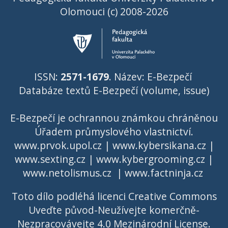
Olomouci (c) 2008-2026
ISSN:
2571-1679
. Název: E-Bezpečí
Databáze textů E-Bezpečí (volume, issue)
E-Bezpečí je ochrannou známkou chráněnou
Úřadem průmyslového vlastnictví
.
www.prvok.upol.cz
|
www.kybersikana.cz
|
www.sexting.cz
|
www.kybergrooming.cz
|
www.netolismus.cz
|
www.factninja.cz
Toto dílo podléhá licenci
Creative Commons
Uveďte původ-Neužívejte komerčně-
Nezpracovávejte 4.0 Mezinárodní License
.