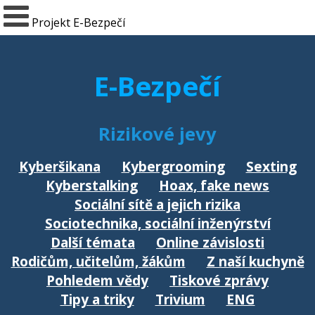
Projekt E-Bezpečí
E-Bezpečí
Rizikové jevy
Kyberšikana
Kybergrooming
Sexting
Kyberstalking
Hoax, fake news
Sociální sítě a jejich rizika
Sociotechnika, sociální inženýrství
Další témata
Online závislosti
Rodičům, učitelům, žákům
Z naší kuchyně
Pohledem vědy
Tiskové zprávy
Tipy a triky
Trivium
ENG