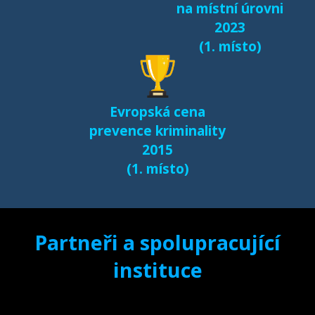
na místní úrovni
(2017)
2023
(1. místo)
Další výsledky jsou k
dispozici na naší
samostatné stránce
Evropská cena
e-bezpeci.cz/vyzkum
.
prevence kriminality
2015
(1. místo)
Partneři a spolupracující
instituce