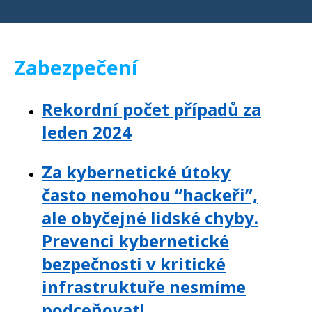
Zabezpečení
Rekordní počet případů za
leden 2024
Za kybernetické útoky
často nemohou “hackeři”,
ale obyčejné lidské chyby.
Prevenci kybernetické
bezpečnosti v kritické
infrastruktuře nesmíme
podceňovat!