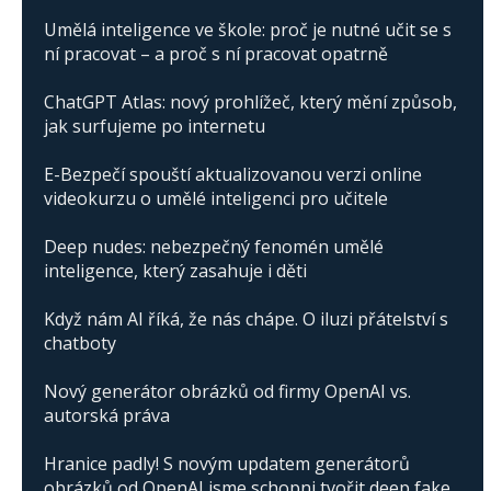
Umělá inteligence ve škole: proč je nutné učit se s
ní pracovat – a proč s ní pracovat opatrně
ChatGPT Atlas: nový prohlížeč, který mění způsob,
jak surfujeme po internetu
E-Bezpečí spouští aktualizovanou verzi online
videokurzu o umělé inteligenci pro učitele
Deep nudes: nebezpečný fenomén umělé
inteligence, který zasahuje i děti
Když nám AI říká, že nás chápe. O iluzi přátelství s
chatboty
Nový generátor obrázků od firmy OpenAI vs.
autorská práva
Hranice padly! S novým updatem generátorů
obrázků od OpenAI jsme schopni tvořit deep fake