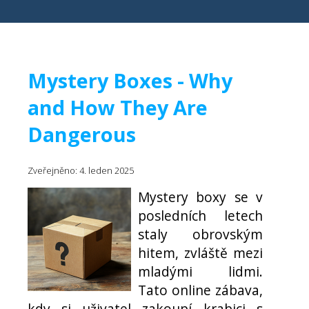
Mystery Boxes - Why
and How They Are
Dangerous
Zveřejněno: 4. leden 2025
Mystery boxy se v
posledních letech
staly obrovským
hitem, zvláště mezi
mladými lidmi.
Tato online zábava,
kdy si uživatel zakoupí krabici s