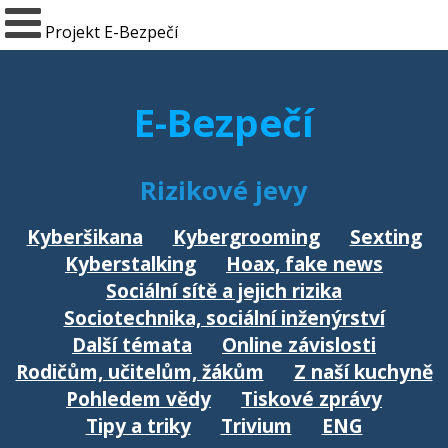
Projekt E-Bezpečí
E-Bezpečí
Rizikové jevy
Kyberšikana
Kybergrooming
Sexting
Kyberstalking
Hoax, fake news
Sociální sítě a jejich rizika
Sociotechnika, sociální inženýrství
Další témata
Online závislosti
Rodičům, učitelům, žákům
Z naší kuchyně
Pohledem vědy
Tiskové zprávy
Tipy a triky
Trivium
ENG