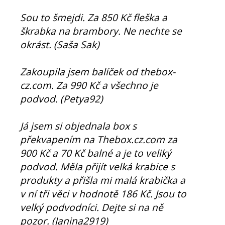
Sou to šmejdi. Za 850 Kč fleška a
škrabka na brambory. Ne nechte se
okrást. (Saša Sak)
Zakoupila jsem balíček od thebox-
cz.com. Za 990 Kč a všechno je
podvod. (Petya92)
Já jsem si objednala box s
překvapením na Thebox.cz.com za
900 Kč a 70 Kč balné a je to veliký
podvod. Měla přijít velká krabice s
produkty a přišla mi malá krabička a
v ní tři věci v hodnotě 186 Kč. Jsou to
velký podvodníci. Dejte si na ně
pozor. (Janina2919)