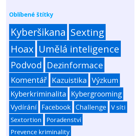
Oblíbené štítky
Kyberšikana
Sexting
Hoax
Umělá inteligence
Podvod
Dezinformace
Komentář
Kazuistika
Výzkum
Kyberkriminalita
Kybergrooming
Vydírání
Facebook
Challenge
V síti
Sextortion
Poradenství
Prevence kriminality