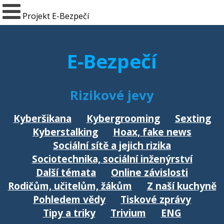
Projekt E-Bezpečí
E-Bezpečí
Rizikové jevy
Kyberšikana
Kybergrooming
Sexting
Kyberstalking
Hoax, fake news
Sociální sítě a jejich rizika
Sociotechnika, sociální inženýrství
Další témata
Online závislosti
Rodičům, učitelům, žákům
Z naší kuchyně
Pohledem vědy
Tiskové zprávy
Tipy a triky
Trivium
ENG