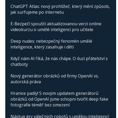
ChatGPT Atlas: nový prohlížeč, který mění způsob,
jak surfujeme po internetu
E-Bezpečí spouští aktualizovanou verzi online
videokurzu o umělé inteligenci pro učitele
Deep nudes: nebezpečný fenomén umělé
inteligence, který zasahuje i děti
Když nám AI říká, že nás chápe. O iluzi přátelství s
chatboty
Nový generátor obrázků od firmy OpenAI vs.
autorská práva
Hranice padly! S novým updatem generátorů
obrázků od OpenAI jsme schopni tvořit deep fake
fotografie téměř bez omezení
Nástup éry válečných robotů s umělou inteligencí: