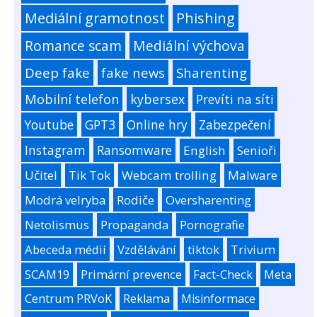
Mediální gramotnost
Phishing
Romance scam
Mediální výchova
Deep fake
fake news
Sharenting
Mobilní telefon
kybersex
Prevíti na síti
Youtube
GPT3
Online hry
Zabezpečení
Instagram
Ransomware
English
Senioři
Učitel
Tik Tok
Webcam trolling
Malware
Modrá velryba
Rodiče
Oversharenting
Netolismus
Propaganda
Pornografie
Abeceda médií
Vzdělávání
tiktok
Trivium
SCAM19
Primární prevence
Fact-Check
Meta
Centrum PRVoK
Reklama
Misinformace