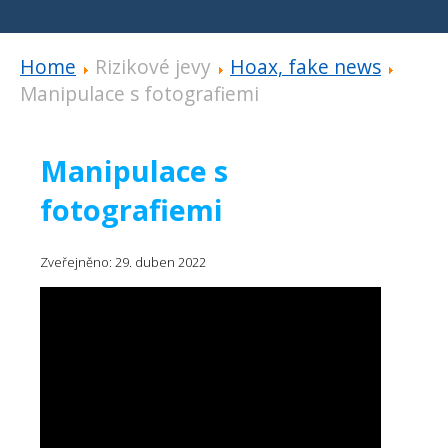
Home
Rizikové jevy
Hoax, fake news
Manipulace s fotografiemi
Manipulace s
fotografiemi
Zveřejněno: 29. duben 2022