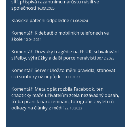
sítí, přispívá razantnímu nárůstu násilí ve
společnosti
16.03.2025
Klasické páteční odpoledne
01.06.2024
Komentář: K debatě o mobilních telefonech ve
škole
10.04.2024
Komentář: Dozvuky tragédie na FF UK, schvalování
střelby, výhrůžky a další porce nenávisti
30.12.2023
Komentář: Server Ulož.to mění pravidla, stahovat
cizí soubory už nepůjde
30.11.2023
Komentář: Meta opět rozbila Facebook, ten
chaoticky maže uživatelům zcela nezávadný obsah,
třeba přání k narozeninám, fotografie z výletu či
odkazy na články z médií
22.10.2023