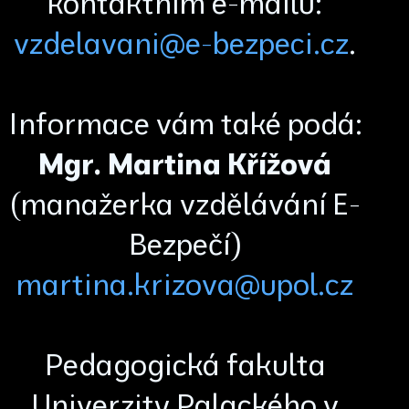
kontaktním e-mailu:
vzdelavani@e-bezpeci.cz
.
Informace vám také podá:
Mgr. Martina Křížová
(manažerka vzdělávání E-
Bezpečí)
martina.krizova@upol.cz
Pedagogická fakulta
Univerzity Palackého v