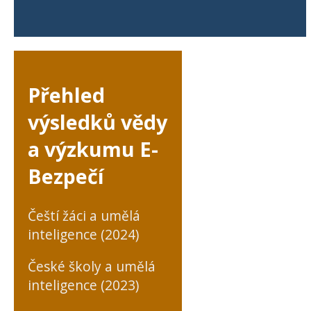
Přehled
výsledků vědy
a výzkumu E-
Bezpečí
Čeští žáci a umělá
inteligence (2024)
České školy a umělá
inteligence (2023)