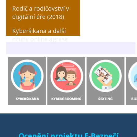
Rodič a rodičovství v
digitální éře (2018)
Kyberšikana a další
druhy online agrese
zaměřené na učitele
(MONO, 2018)
Rizikové formy
chování českých a
slovenských dětí v
prostředí internetu
(MONO, 2015)
Starci na netu (2018)
Ocenění projektu E-Bezpečí