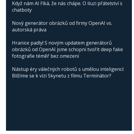
Když nám AI říká, že nás chápe. O iluzi přátelství s
chatboty
Nový generátor obrázků od firmy OpenAI vs.
autorská práva
Hranice padly! S novým updatem generátorů
obrázků od OpenAI jsme schopni tvořit deep fake
fotografie téměř bez omezení
Nástup éry válečných robotů s umělou inteligencí:
Blížíme se k vizi Skynetu z filmu Terminátor?