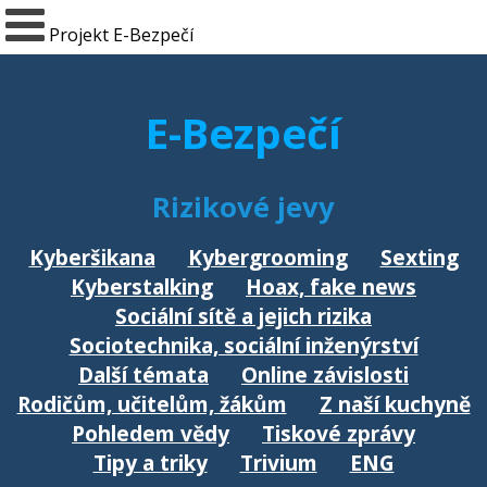
Projekt E-Bezpečí
E-Bezpečí
Rizikové jevy
Kyberšikana
Kybergrooming
Sexting
Kyberstalking
Hoax, fake news
Sociální sítě a jejich rizika
Sociotechnika, sociální inženýrství
Další témata
Online závislosti
Rodičům, učitelům, žákům
Z naší kuchyně
Pohledem vědy
Tiskové zprávy
Tipy a triky
Trivium
ENG