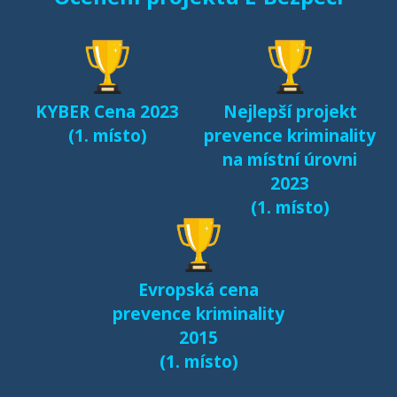
Sexting a rizikové
seznamování českých
dětí v kyberprostoru
(2017)
KYBER Cena 2023
Nejlepší projekt
Fenomén Minecraft v
(1. místo)
prevence kriminality
českém prostředí
na místní úrovni
(2017)
2023
(1. místo)
Další výsledky jsou k
dispozici na naší
samostatné stránce
Evropská cena
e-bezpeci.cz/vyzkum
.
prevence kriminality
2015
(1. místo)