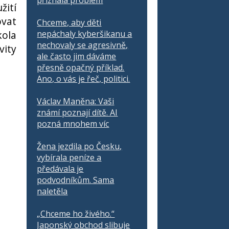
přiznala problém
žití
ovat
Chceme, aby děti
kola
nepáchaly kyberšikanu a
nechovaly se agresivně,
vity
ale často jim dáváme
přesně opačný příklad.
Ano, o vás je řeč, politici.
Václav Maněna: Vaši
známí poznají dítě. AI
pozná mnohem víc
Žena jezdila po Česku,
vybírala peníze a
předávala je
podvodníkům. Sama
naletěla
„Chceme ho živého.“
Japonský obchod slibuje