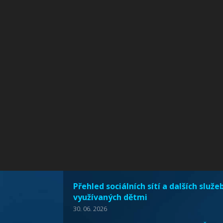
Přehled sociálních sítí a dalších služe
využívaných dětmi
30. 06. 2026