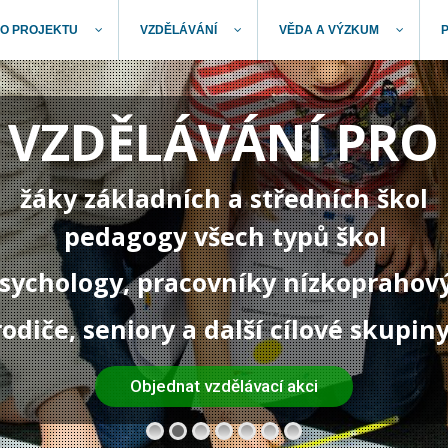
O PROJEKTU
VZDĚLÁVÁNÍ
VĚDA A VÝZKUM
VZDĚLÁVÁNÍ PRO
žáky základních a středních škol
pedagogy všech typů škol
 psychology, pracovníky nízkoprahov
rodiče, seniory a další cílové skupin
Objednat vzdělávací akci