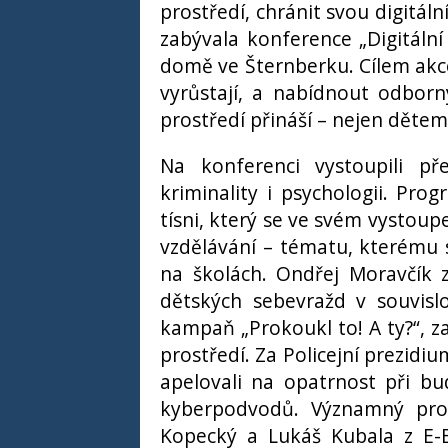
prostředí, chránit svou digitál
zabývala konference „Digitální
domě ve Šternberku. Cílem akce
vyrůstají, a nabídnout odborný 
prostředí přináší – nejen dětem
Na konferenci vystoupili pře
kriminality i psychologii. Pro
tísni, který se ve svém vystou
vzdělávání – tématu, kterému
na školách. Ondřej Moravčík 
dětských sebevražd v souvislo
kampaň „Prokoukl to! A ty?“, 
prostředí. Za Policejní prezidiu
apelovali na opatrnost při bud
kyberpodvodů. Významný pros
Kopecký a Lukáš Kubala z E-B