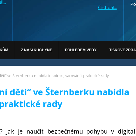
l...
Po
Číst dál...
ÁKŮM
Z NAŠÍ KUCHYNĚ
POHLEDEM VĚDY
TISKOVÉ ZPR
ěti“ ve Šternberku nabídla inspiraci, varování i praktické rady
ní děti“ ve Šternberku nabídla
 praktické rady
vět? Jak je naučit bezpečnému pohybu v digitá