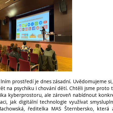
álním prostředí je dnes zásadní. Uvědomujeme si,
ět na psychiku i chování dětí. Chtěli jsme proto 
zika kyberprostoru, ale zároveň nabídnout konkr
aci, jak digitální technologie využívat smyslupl
achowská, ředitelka MAS Šternbersko, která 