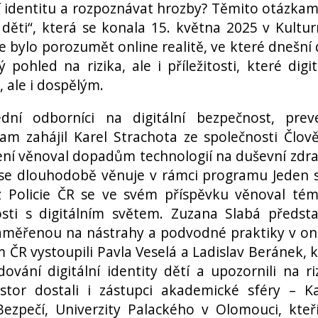
ní identitu a rozpoznávat hrozby? Těmito otázkam
 děti“, která se konala 15. května 2025 v Kultu
 bylo porozumět online realitě, ve které dnešní 
pohled na rizika, ale i příležitosti, které digit
, ale i dospělým.
dní odborníci na digitální bezpečnost, prev
gram zahájil Karel Strachota ze společnosti Člov
pení věnoval dopadům technologií na duševní zdra
 se dlouhodobě věnuje v rámci programu Jeden 
z Policie ČR se ve svém příspěvku věnoval té
sti s digitálním světem. Zuzana Slabá předsta
zaměřenou na nástrahy a podvodné praktiky v on
m ČR vystoupili Pavla Veselá a Ladislav Beránek, k
ování digitální identity dětí a upozornili na ri
tor dostali i zástupci akademické sféry – K
ezpečí, Univerzity Palackého v Olomouci, kteř