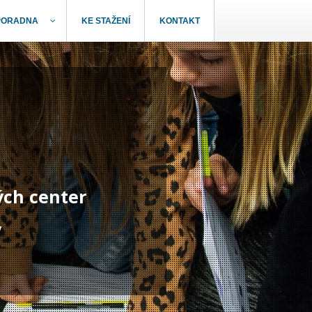
PORADNA
KE STAŽENÍ
KONTAKT
ých center
y