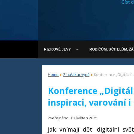
Číst dá
RIZIKOVÉ JEVY
RODIČŮM, UČITELŮM, Ž
Home
Z naší kuchyně
Konference „Digitální d
Konference „Digitál
inspiraci, varování i
Zveřejněno: 18. květen 2025
Jak vnímají děti digitální s