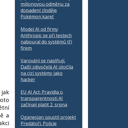
milionovou odměnu za
dopadení zloděje
Pokémon karet
Model AI od firmy
Anthropic se při testech
naboural do systémů tří
firem
Varování se naplňují.
Další zdivočelá AI útočila
na cizí systémy jako
hacker
 jak
EU AI Act: Pravidla o
transparentnosti AI
toto
začínají platit 2. srpna
étní
ně a
Oganesjan spustil projekt
akci
Predátoři. Policie