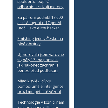
spolupráci popírá,
odborníci kritizují metody
Za pár dní podnikl 17 000
akcí. AI agent od OpenAI
útočil jako elitní hacker
Smishing jede v Česku na
plné obrátky
„Ignorovala jsem varovné
signály.“ Žena popsala,
jak nakonec zachránila
peníze před podfukáři
Mladík svlékl dívku
pomocí umělé inteligence,
hrozí mu pětileté vězení
Technologie v ložnici nám
kradou spánek. Nejsou