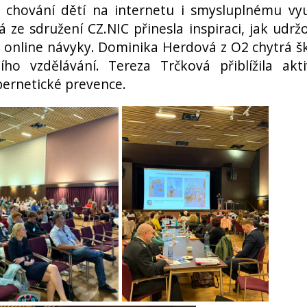
 chování dětí na internetu i smysluplnému vyu
 ze sdružení CZ.NIC přinesla inspiraci, jak udrž
 online návyky. Dominika Herdová z O2 chytrá š
ího vzdělávání. Tereza Trčková přiblížila akti
ybernetické prevence.