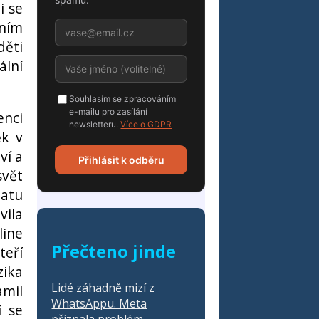
i se
rním
děti
ální
Souhlasím se zpracováním
e-mailu pro zasílání
enci
newsletteru.
Více o GDPR
ěk v
ví a
Přihlásit k odběru
svět
matu
vila
line
Přečteno jinde
teří
zika
Lidé záhadně mizí z
amil
WhatsAppu. Meta
í se