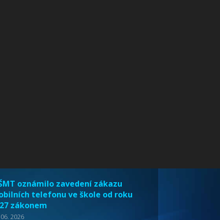
MT oznámilo zavedení zákazu
bilních telefonu ve škole od roku
27 zákonem
 06. 2026