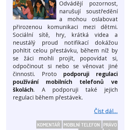
Odvádějí pozornost,
narušují soustředění
a mohou oslabovat
přirozenou komunikaci mezi dětmi.
Sociální sítě, hry, krátká videa a
neustálý proud notifikací dokážou
pohltit celou přestávku, během níž by
se žáci mohli projít, popovídat si,
odpočinout si nebo se věnovat jiné
činnosti. Proto
podporuji regulaci
používání mobilních telefonů ve
školách
. A podporuji také jejich
regulaci během přestávek.
Číst dál...
KOMENTÁŘ
MOBILNÍ TELEFON
PRÁVO