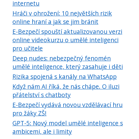
internetu
Hráči v ohrožení: 10 největších rizik
online hraní a jak se jim bránit
E-Bezpečí spouští aktualizovanou verzi
online videokurzu o umělé inteligenci
pro učitele
Deep nudes: nebezpečný fenomén
umělé inteligence, který zasahuje i děti
Rizika spojená s kanály na WhatsApp
Když nám AI říká, že nás chápe. O iluzi
přátelství s chatboty
E-Bezpečí vydává novou vzdělávací hru
pro žáky ZŠ!
GPT-5: Nový model umělé inteligence s
ambicemi, ale i limity