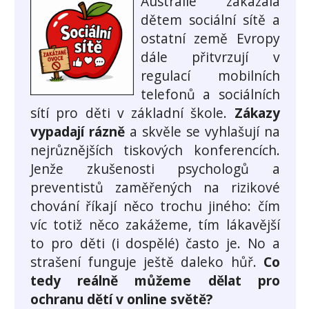
Austrálie zakázala
dětem sociální sítě a
ostatní země Evropy
dále přitvrzují v
regulací mobilních
telefonů a sociálních
sítí pro děti v základní škole.
Zákazy
vypadají rázně
a skvěle se vyhlašují na
nejrůznějších tiskových konferencích.
Jenže zkušenosti psychologů a
preventistů zaměřených na rizikové
chování říkají něco trochu jiného: čím
víc totiž něco zakážeme, tím lákavější
to pro děti (i dospělé) často je. No a
strašení funguje ještě daleko hůř.
Co
tedy reálně můžeme dělat pro
ochranu dětí v online světě?