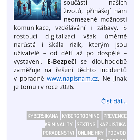
součástí našich
životů, přinášejí nám
neomezené možnosti
komunikace, vzdělávání i zábavy. S
rostoucí digitalizací však úměrně
narůstá i škála rizik, kterým jsou
uživatelé – od dětí až po dospělé –
vystaveni.
E-Bezpečí
se dlouhodobě
zaměřuje na řešení těchto incidentů
v poradně
www.napisnam.cz
. Ne jinak
je tomu i v roce 2026.
Číst dál...
KYBERŠIKANA
KYBERGROOMING
PREVENCE
KRIMINALITY
SEXTING
KAZUISTIKA
PORADENSTVÍ
ONLINE HRY
PODVOD