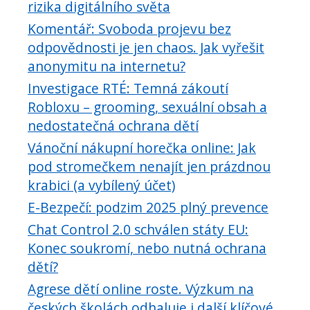
rizika digitálního světa
Komentář: Svoboda projevu bez
odpovědnosti je jen chaos. Jak vyřešit
anonymitu na internetu?
Investigace RTÉ: Temná zákoutí
Robloxu – grooming, sexuální obsah a
nedostatečná ochrana dětí
Vánoční nákupní horečka online: Jak
pod stromečkem nenajít jen prázdnou
krabici (a vybílený účet)
E-Bezpečí: podzim 2025 plný prevence
Chat Control 2.0 schválen státy EU:
Konec soukromí, nebo nutná ochrana
dětí?
Agrese dětí online roste. Výzkum na
českých školách odhaluje i další klíčové