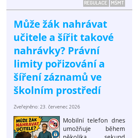
REGULACE
MŠMT
Může žák nahrávat
učitele a šířit takové
nahrávky? Právní
limity pořizování a
šíření záznamů ve
školním prostředí
Zveřejněno: 23. červenec 2026
Mobilní telefon dnes
umožňuje během
několika sekund