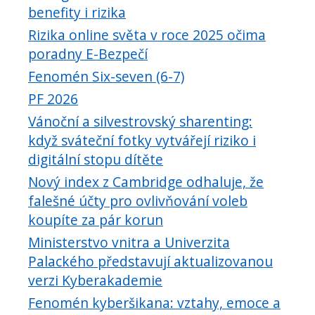
benefity i rizika
Rizika online světa v roce 2025 očima
poradny E-Bezpečí
Fenomén Six-seven (6-7)
PF 2026
Vánoční a silvestrovský sharenting:
když sváteční fotky vytvářejí riziko i
digitální stopu dítěte
Nový index z Cambridge odhaluje, že
falešné účty pro ovlivňování voleb
koupíte za pár korun
Ministerstvo vnitra a Univerzita
Palackého představují aktualizovanou
verzi Kyberakademie
Fenomén kyberšikana: vztahy, emoce a