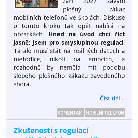
září 2027 zavádí
plošný zákaz
mobilních telefonů ve školách. Diskuse
o tomto kroku tak opět nabírá na
obrátkách.
Hned na úvod chci říct
jasně: Jsem pro smysluplnou regulaci
.
Ta ale musí stát na reálných datech a
metodice, nikoli na emocích, a
rozhodně by neměla mít podobu
slepého plošného zákazu zavedeného
shora.
Číst dál...
KOMENTÁŘ
MOBILNÍ TELEFON
Zkušenosti s regulací