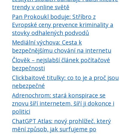
trendy v online světě
Pan Prokoukl boduje: Stříbro z
Evropské ceny prevence kriminality a
stovky odhalených podvodů
Mediální výchova: Cesta k
bezpečnějšímu chování na internetu
Člověk – nejslabší článek počítačové
bezpečnosti
Clickbaitové titulky: co to je a proč jsou
nebezpečné
Adrenochrom: stará konspirace se
znovu šíří internetem, šíří ji dokonce i
politici
ChatGPT Atlas: nový prohlížeč, který
mění způsob, jak surfujeme po