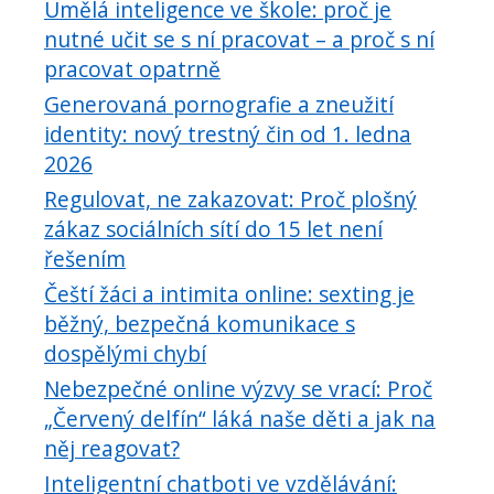
Umělá inteligence ve škole: proč je
nutné učit se s ní pracovat – a proč s ní
pracovat opatrně
Generovaná pornografie a zneužití
identity: nový trestný čin od 1. ledna
2026
Regulovat, ne zakazovat: Proč plošný
zákaz sociálních sítí do 15 let není
řešením
Čeští žáci a intimita online: sexting je
běžný, bezpečná komunikace s
dospělými chybí
Nebezpečné online výzvy se vrací: Proč
„Červený delfín“ láká naše děti a jak na
něj reagovat?
Inteligentní chatboti ve vzdělávání: