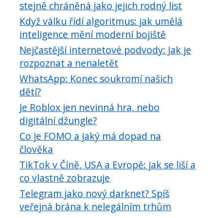
stejně chráněná jako jejich rodný list
Když válku řídí algoritmus: jak umělá
inteligence mění moderní bojiště
Nejčastější internetové podvody: Jak je
rozpoznat a nenaletět
WhatsApp: Konec soukromí našich
dětí?
Je Roblox jen nevinná hra, nebo
digitální džungle?
Co je FOMO a jaký má dopad na
člověka
TikTok v Číně, USA a Evropě: jak se liší a
co vlastně zobrazuje
Telegram jako nový darknet? Spíš
veřejná brána k nelegálním trhům