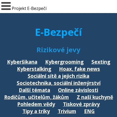
Projekt E-Bezpečí
E-Bezpečí
Rizikové jevy
Kyberšikana
Kybergrooming
Sexting
Kyberstalking
Hoax, fake news
Sociální sítě a jejich rizika
Sociotechnika, sociální inženýrství
Další témata
Online závislosti
Rodičům, učitelům, žákům
Z naší kuchyně
Pohledem vědy
Tiskové zprávy
Tipy a triky
Trivium
ENG