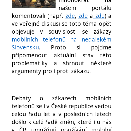
našem portálu
komentovali (např.
zde
,
zde
a
zde
) a
ve veřejné diskusi se toto téma opět
objevuje v souvislosti se zákazy
mobilních telefonů na nedalekém
Slovensku
. Proto si pojďme
připomenout aktuální stav této
problematiky a shrnout některé
argumenty pro i proti zákazu.
Debaty o zákazech mobilních
telefonů se i v České republice vedou
celou řadu let a v posledních letech
došlo k celé řadě změn, které i u nás
v ČR umožňují používání mobilní