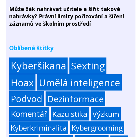
Může žák nahrávat učitele a šířit takové
nahrávky? Právní limity pořizování a šíření
záznamů ve školním prostředí
Oblíbené štítky
Kyberšikana
Sexting
Hoax
Umělá inteligence
Podvod
Dezinformace
Komentář
Kazuistika
Výzkum
Kyberkriminalita
Kybergrooming