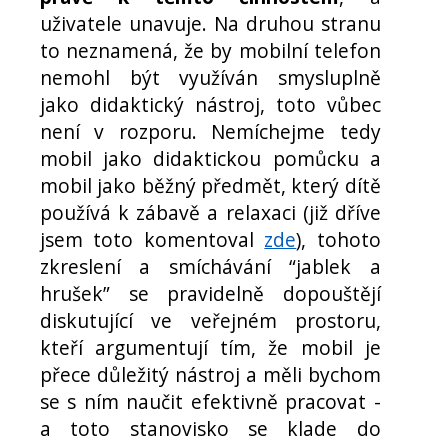
uživatele unavuje. Na druhou stranu
to neznamená, že by mobilní telefon
nemohl být využíván smysluplně
jako didaktický nástroj, toto vůbec
není v rozporu. Nemíchejme tedy
mobil jako didaktickou pomůcku a
mobil jako běžný předmět, který dítě
používá k zábavě a relaxaci (již dříve
jsem toto komentoval
zde
), tohoto
zkreslení a smíchávání “jablek a
hrušek” se pravidelně dopouštějí
diskutující ve veřejném prostoru,
kteří argumentují tím, že mobil je
přece důležitý nástroj a měli bychom
se s ním naučit efektivně pracovat -
a toto stanovisko se klade do