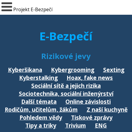
Projekt E-Bezpečí
E-Bezpečí
Rizikové jevy
Kyberšikana
Kybergrooming
Sexting
Kyberstalking
Hoax, fake news
Sociální sítě a jejich rizika
Sociotechnika, sociální inženýrství
Další témata
Online závislosti
Rodičům, učitelům, žákům
Z naší kuchyně
Pohledem vědy
Tiskové zprávy
Tipy a triky
Trivium
ENG