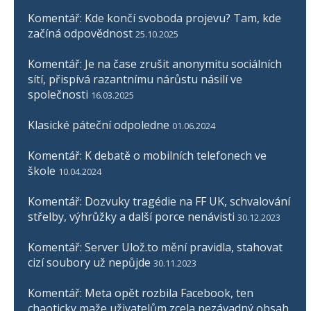
Komentář: Kde končí svoboda projevu? Tam, kde
začíná odpovědnost
25.10.2025
Komentář: Je na čase zrušit anonymitu sociálních
sítí, přispívá razantnímu nárůstu násilí ve
společnosti
16.03.2025
Klasické páteční odpoledne
01.06.2024
Komentář: K debatě o mobilních telefonech ve
škole
10.04.2024
Komentář: Dozvuky tragédie na FF UK, schvalování
střelby, výhrůžky a další porce nenávisti
30.12.2023
Komentář: Server Ulož.to mění pravidla, stahovat
cizí soubory už nepůjde
30.11.2023
Komentář: Meta opět rozbila Facebook, ten
chaoticky maže uživatelům zcela nezávadný obsah,