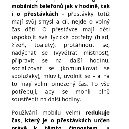
mobilních telefonů jak v hodině, tak
i o přestávkách
- přestávky totiž
mají svůj smysl a cíl, nejde o volný
čas dětí. O přestávce mají děti
uspokojit své fyzické potřeby (hlad,
žízeň, toalety), protáhnout se,
nadýchat se (vyvětrat místnost),
připravit se na další hodinu,
socializovat se (komunikovat se
spolužáky), mluvit, uvolnit se - a na
to mají velmi omezený čas. To vše
potřebují, aby se mohli plně
soustředit na další hodiny.
Používání mobilu velmi
redukuje
čas, který je o přestávkách určen
právě k těmto činnostem
, a