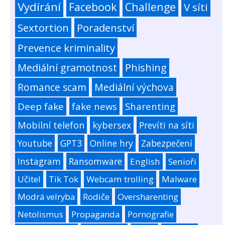
Vydírání
Facebook
Challenge
V síti
Sextortion
Poradenství
Prevence kriminality
Mediální gramotnost
Phishing
Romance scam
Mediální výchova
Deep fake
fake news
Sharenting
Mobilní telefon
kybersex
Prevíti na síti
Youtube
GPT3
Online hry
Zabezpečení
Instagram
Ransomware
English
Senioři
Učitel
Tik Tok
Webcam trolling
Malware
Modrá velryba
Rodiče
Oversharenting
Netolismus
Propaganda
Pornografie