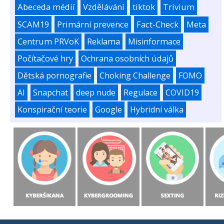
Abeceda médií
Vzdělávání
tiktok
Trivium
SCAM19
Primární prevence
Fact-Check
Meta
Centrum PRVoK
Reklama
Misinformace
Počítačové hry
Ochrana osobních údajů
Dětská pornografie
Choking Challenge
FOMO
AI
Snapchat
deep nude
Regulace
COVID19
Konspirační teorie
Google
Hybridní válka