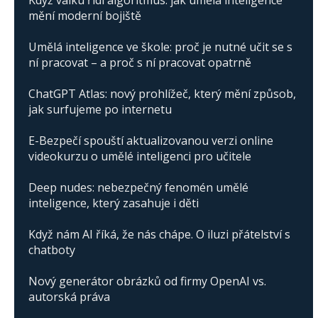
Když válku řídí algoritmus: jak umělá inteligence
mění moderní bojiště
Umělá inteligence ve škole: proč je nutné učit se s
ní pracovat – a proč s ní pracovat opatrně
ChatGPT Atlas: nový prohlížeč, který mění způsob,
jak surfujeme po internetu
E-Bezpečí spouští aktualizovanou verzi online
videokurzu o umělé inteligenci pro učitele
Deep nudes: nebezpečný fenomén umělé
inteligence, který zasahuje i děti
Když nám AI říká, že nás chápe. O iluzi přátelství s
chatboty
Nový generátor obrázků od firmy OpenAI vs.
autorská práva