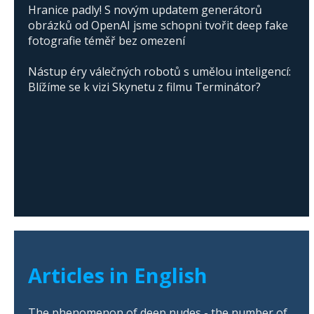
Hranice padly! S novým updatem generátorů
obrázků od OpenAI jsme schopni tvořit deep fake
fotografie téměř bez omezení
Nástup éry válečných robotů s umělou inteligencí:
Blížíme se k vizi Skynetu z filmu Terminátor?
Articles in English
The phenomenon of deep nudes - the number of