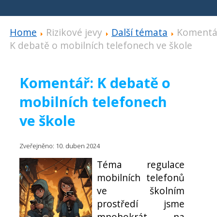
Home
Rizikové jevy
Další témata
Komentá
K debatě o mobilních telefonech ve škole
Komentář: K debatě o
mobilních telefonech
ve škole
Zveřejněno: 10. duben 2024
Téma regulace
mobilních telefonů
ve školním
prostředí jsme
mnohokrát na