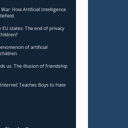
ar: How Artificial Intelligence
lefield
 EU states: The end of privacy
children?
nomenon of artificial
 children
ds us. The illusion of friendship
nternet Teaches Boys to Hate