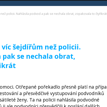
než policii. Nahlásila podvod a pak se nechala obrat, zopakovala to čtyřikrát
íc šejdířům než policii.
 pak se nechala obrat,
ikrát
omoci. Otřepané pořekadlo přesně platí na příp
vestování a přesvědčivé vystupování podvodníků
tileté ženy. Ta na policii nahlásila podvodné
ji ale podvodníci přesvědčili k poslání dalších