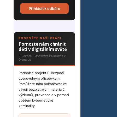
Přihlásit k odběru
PODPOŘTE NAŠI PRÁCI
Pomozte nám chránit
děti v digitálním světě
E-Bezpečí · Univerzita Palackého v
Olomouci
Podpořte projekt E-Bezpečí
dobrovolným příspěvkem.
Pomůžete nám pokračovat ve
vývoji bezplatných materiálů,
výzkumů, prevence a v pomoci
obětem kybernetické
kriminality.