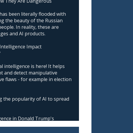
ow They Are Dangerous
as been literally flooded with
g the beauty of the Russian
ople. In reality, these are
ages and AI products.
 Intelligence Impact
?
l intelligence is here! It helps
nt and detect manipulative
 flaws - for example in election
 the popularity of AI to spread
ligence in Donald Trump's