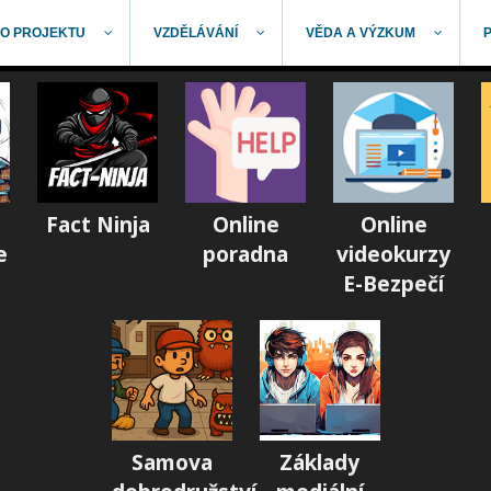
O PROJEKTU
VZDĚLÁVÁNÍ
VĚDA A VÝZKUM
Fact Ninja
Online
Online
e
poradna
videokurzy
E-Bezpečí
Samova
Základy