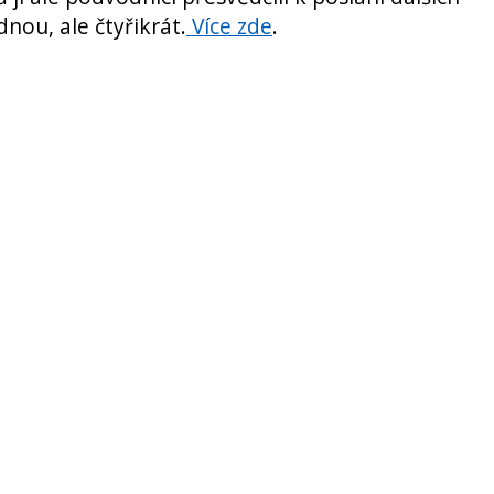
nou, ale čtyřikrát.
Více zde
.