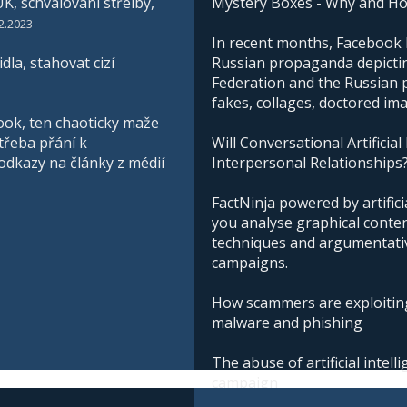
K, schvalování střelby,
Mystery Boxes - Why and H
2.2023
In recent months, Facebook h
la, stahovat cizí
Russian propaganda depictin
Federation and the Russian pe
fakes, collages, doctored im
ook, ten chaoticky maže
třeba přání k
Will Conversational Artificial
 odkazy na články z médií
Interpersonal Relationships
FactNinja powered by artificia
you analyse graphical conte
techniques and argumentative
campaigns.
How scammers are exploiting
malware and phishing
The abuse of artificial intel
campaign