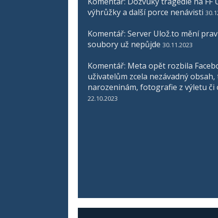
Komentář: Dozvuky tragédie na FF U
výhrůžky a další porce nenávisti
30.1
Komentář: Server Ulož.to mění pravid
soubory už nepůjde
30.11.2023
Komentář: Meta opět rozbila Faceb
uživatelům zcela nezávadný obsah, 
narozeninám, fotografie z výletu či
22.10.2023