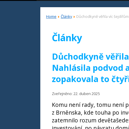
Home
Články
Důchodkyně věřila víc šejdířům 
Články
Důchodkyně věřila v
Nahlásila podvod a
zopakovala to čtyř
Zveřejněno: 22. duben 2025
Komu není rady, tomu není p
z Brněnska, kde touha po in
zatemnilo rozum devětašedesá
investování, po návratu domů 