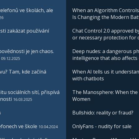
elefonů ve školách, ale
When an Algorithm Controls W
Is Changing the Modern Batt
26
ti zakázat používání
Chat Control 2.0 approved by
or necessary protection for 
ovědnosti je jen chaos.
Deep nudes: a dangerous phe
intelligence that also affects
09.12.2025
vu? Tam, kde začíná
When AI tells us it understan
with chatbots
u sociálních sítí, přispívá
The Manosphere: When the I
nosti
Women
16.03.2025
Bullshido: reality or fraud?
4
efonech ve škole
OnlyFans - nudity for sale
10.04.2024