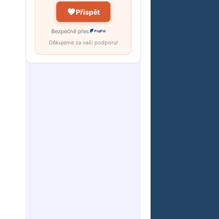
Přispět
Bezpečně přes
PayPal
Děkujeme za vaši podporu!