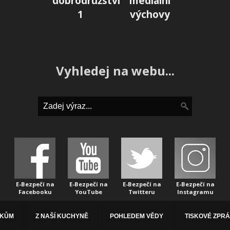
dobrodružství
mediální
1
výchovy
Vyhledej na webu...
E-Bezpečí na
E-Bezpečí na
E-Bezpečí na
E-Bezpečí na
Facebooku
YouTube
Twitteru
Instagramu
ÁKŮM
Z NAŠÍ KUCHYNĚ
POHLEDEM VĚDY
TISKOVÉ ZPR