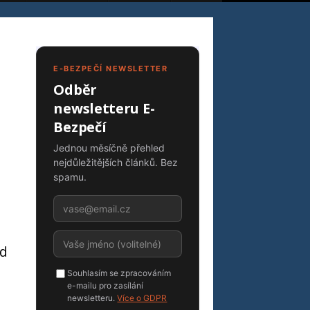
E-BEZPEČÍ NEWSLETTER
Odběr
newsletteru E-
Bezpečí
Jednou měsíčně přehled
nejdůležitějších článků. Bez
spamu.
ad
Souhlasím se zpracováním
e-mailu pro zasílání
newsletteru.
Více o GDPR