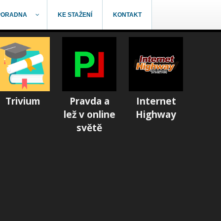
PORADNA
KE STAŽENÍ
KONTAKT
Trivium
Pravda a
Internet
lež v online
Highway
světě