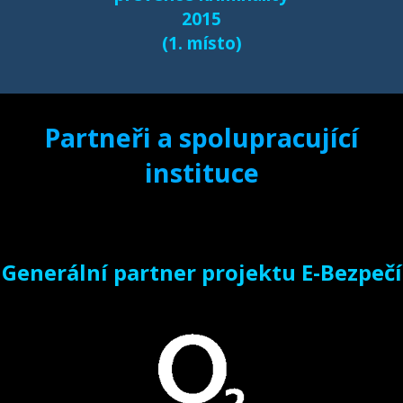
2015
(1. místo)
Partneři a spolupracující
instituce
Generální partner projektu E-Bezpečí