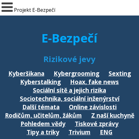
Projekt E-Bezpečí
E-Bezpečí
Rizikové jevy
Kyberšikana
Kybergrooming
Sexting
Kyberstalking
Hoax, fake news
Sociální sítě a jejich rizika
Sociotechnika, sociální inženýrství
Další témata
Online závislosti
Rodičům, učitelům, žákům
Z naší kuchyně
Pohledem vědy
Tiskové zprávy
Tipy a triky
Trivium
ENG