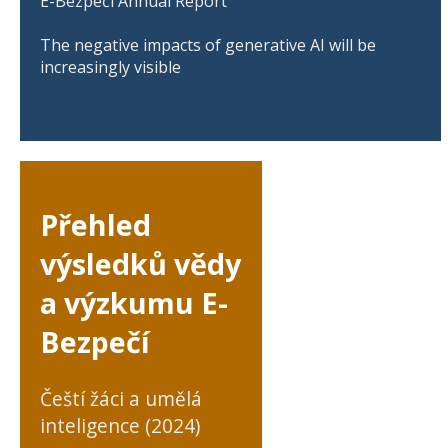
E-Bezpečí Annual Report
The negative impacts of generative AI will be
increasingly visible
Přehled
výsledků vědy
a výzkumu E-
Bezpečí
Čeští žáci a umělá
inteligence (2024)