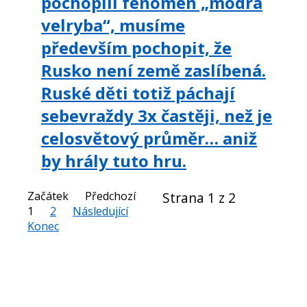
pochopili fenomén „modrá
velryba“, musíme
především pochopit, že
Rusko není země zaslíbená.
Ruské děti totiž páchají
sebevraždy 3x častěji, než je
celosvětový průměr… aniž
by hrály tuto hru.
Začátek
Předchozí
Strana 1 z 2
1
2
Následující
Konec