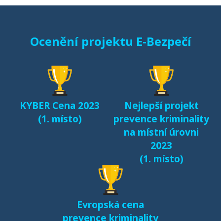
Starci na netu (2018)
Ocenění projektu E-Bezpečí
Sexting a rizikové
seznamování českých
dětí v kyberprostoru
(2017)
KYBER Cena 2023
Nejlepší projekt
Fenomén Minecraft v
(1. místo)
prevence kriminality
českém prostředí
na místní úrovni
(2017)
2023
(1. místo)
Další výsledky jsou k
dispozici na naší
samostatné stránce
Evropská cena
e-bezpeci.cz/vyzkum
.
prevence kriminality