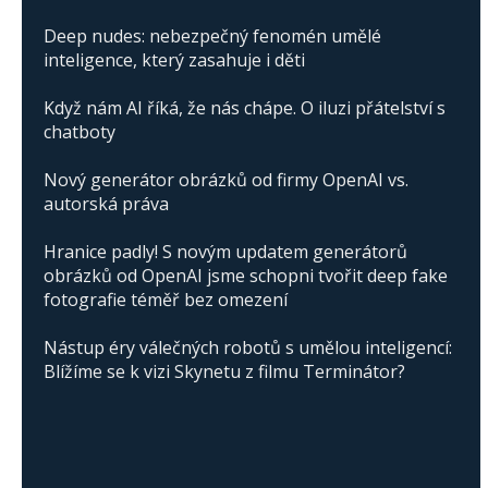
Deep nudes: nebezpečný fenomén umělé
inteligence, který zasahuje i děti
Když nám AI říká, že nás chápe. O iluzi přátelství s
chatboty
Nový generátor obrázků od firmy OpenAI vs.
autorská práva
Hranice padly! S novým updatem generátorů
obrázků od OpenAI jsme schopni tvořit deep fake
fotografie téměř bez omezení
Nástup éry válečných robotů s umělou inteligencí:
Blížíme se k vizi Skynetu z filmu Terminátor?