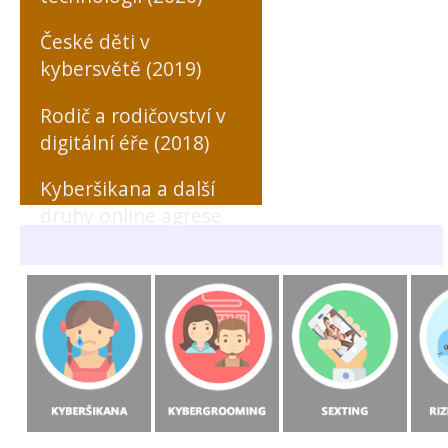
České děti v
kybersvětě (2019)
Rodič a rodičovství v
digitální éře (2018)
Kyberšikana a další
druhy online agrese
zaměřené na učitele
(MONO, 2018)
Rizikové formy
chování českých a
slovenských dětí v
prostředí internetu
(MONO, 2015)