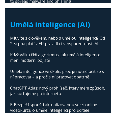
to spread malware and phishing
The abuse of artificial intelligence in Donald
Trump's campaign
Umělá inteligence (AI)
Mluvíte s člověkem, nebo s umělou inteligencí? Od
2. srpna platí v EU pravidla transparentnosti AI
Když válku řídí algoritmus: jak umělá inteligence
mění moderní bojiště
Umělá inteligence ve škole: proč je nutné učit se s
ní pracovat – a proč s ní pracovat opatrně
ChatGPT Atlas: nový prohlížeč, který mění způsob,
jak surfujeme po internetu
E-Bezpečí spouští aktualizovanou verzi online
videokurzu o umělé inteligenci pro učitele