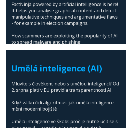
FactNinja powered by artificial intelligence is here!
It helps you analyse graphical content and detect
manipulative techniques and argumentative flaws
- for example in election campaigns.
How scammers are exploiting the popularity of AI
to spread malware and phishing
The abuse of artificial intelligence in Donald
Trump's campaign
Umělá inteligence (AI)
Mluvíte s člověkem, nebo s umělou inteligencí? Od
2. srpna platí v EU pravidla transparentnosti AI
Když válku řídí algoritmus: jak umělá inteligence
mění moderní bojiště
Umělá inteligence ve škole: proč je nutné učit se s
ní pracovat – a proč s ní pracovat opatrně