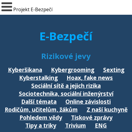
Projekt E-Bezpečí
E-Bezpečí
Rizikové jevy
Kyberšikana
Kybergrooming
Sexting
Kyberstalking
Hoax, fake news
Sociální sítě a jejich rizika
Sociotechnika, sociální inženýrství
Další témata
Online závislosti
Rodičům, učitelům, žákům
Z naší kuchyně
Pohledem vědy
Tiskové zprávy
Tipy a triky
Trivium
ENG