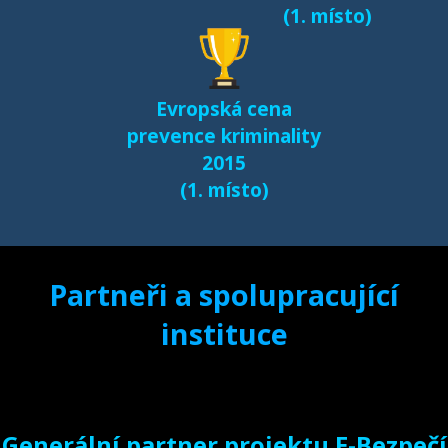
(1. místo)
Další výsledky jsou k
dispozici na naší
samostatné stránce
Evropská cena
e-bezpeci.cz/vyzkum
.
prevence kriminality
2015
(1. místo)
Partneři a spolupracující
instituce
Generální partner projektu E-Bezpečí