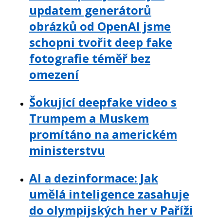
updatem generátorů
obrázků od OpenAI jsme
schopni tvořit deep fake
fotografie téměř bez
omezení
Šokující deepfake video s
Trumpem a Muskem
promítáno na americkém
ministerstvu
AI a dezinformace: Jak
umělá inteligence zasahuje
do olympijských her v Paříži