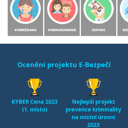
Rizikové formy
chování českých a
slovenských dětí v
prostředí internetu
(MONO, 2015)
Starci na netu (2018)
Ocenění projektu E-Bezpečí
Sexting a rizikové
seznamování českých
dětí v kyberprostoru
(2017)
KYBER Cena 2023
Nejlepší projekt
Fenomén Minecraft v
(1. místo)
prevence kriminality
českém prostředí
na místní úrovni
(2017)
2023