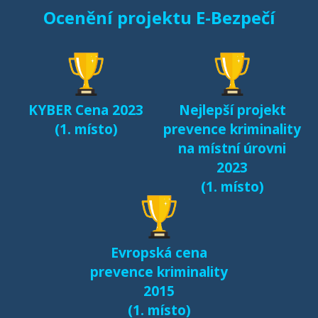
Ocenění projektu E-Bezpečí
Sexting a rizikové
seznamování českých
dětí v kyberprostoru
(2017)
KYBER Cena 2023
Nejlepší projekt
Fenomén Minecraft v
(1. místo)
prevence kriminality
českém prostředí
na místní úrovni
(2017)
2023
(1. místo)
Další výsledky jsou k
dispozici na naší
samostatné stránce
Evropská cena
e-bezpeci.cz/vyzkum
.
prevence kriminality
2015
(1. místo)