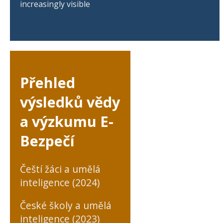
increasingly visible
Přehled
výsledků vědy
a výzkumu E-
Bezpečí
Čeští žáci a umělá
inteligence (2024)
České školy a umělá
inteligence (2023)