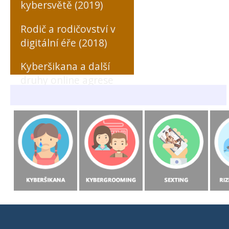
kybersvětě (2019)
Rodič a rodičovství v
digitální éře (2018)
Kyberšikana a další
druhy online agrese
zaměřené na učitele
(MONO, 2018)
Rizikové formy
chování českých a
slovenských dětí v
prostředí internetu
(MONO, 2015)
Starci na netu (2018)