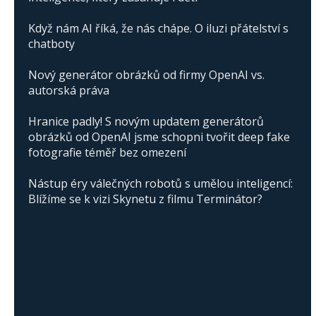
Když nám AI říká, že nás chápe. O iluzi přátelství s
chatboty
Nový generátor obrázků od firmy OpenAI vs.
autorská práva
Hranice padly! S novým updatem generátorů
obrázků od OpenAI jsme schopni tvořit deep fake
fotografie téměř bez omezení
Nástup éry válečných robotů s umělou inteligencí:
Blížíme se k vizi Skynetu z filmu Terminátor?