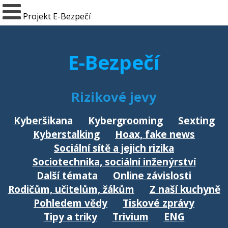
Projekt E-Bezpečí
E-Bezpečí
Rizikové jevy
Kyberšikana
Kybergrooming
Sexting
Kyberstalking
Hoax, fake news
Sociální sítě a jejich rizika
Sociotechnika, sociální inženýrství
Další témata
Online závislosti
Rodičům, učitelům, žákům
Z naší kuchyně
Pohledem vědy
Tiskové zprávy
Tipy a triky
Trivium
ENG