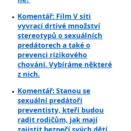
Komentář: Film V síti
vyvrací drtivé množství
stereotypů o sexuálních
predátorech a také o
prevenci rizikového
chování. Vybíráme některé
z nich.
Komentář: Stanou se
sexuální predátoři
preventisty, kteří budou
radit rodičům, jak mají
zajistit bezpečí svých dětí