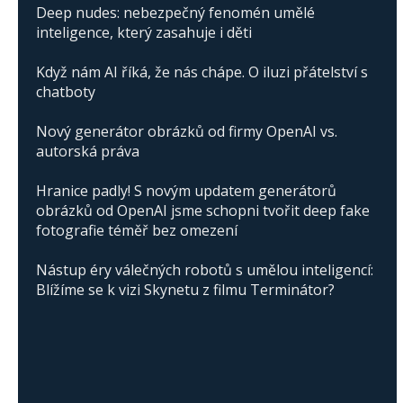
Deep nudes: nebezpečný fenomén umělé
inteligence, který zasahuje i děti
Když nám AI říká, že nás chápe. O iluzi přátelství s
chatboty
Nový generátor obrázků od firmy OpenAI vs.
autorská práva
Hranice padly! S novým updatem generátorů
obrázků od OpenAI jsme schopni tvořit deep fake
fotografie téměř bez omezení
Nástup éry válečných robotů s umělou inteligencí:
Blížíme se k vizi Skynetu z filmu Terminátor?