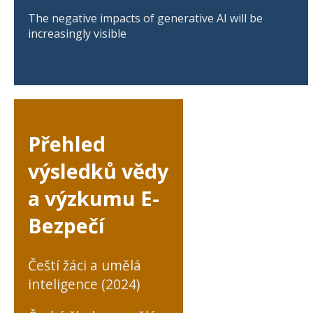
The negative impacts of generative AI will be
increasingly visible
Přehled
výsledků vědy
a výzkumu E-
Bezpečí
Čeští žáci a umělá
inteligence (2024)