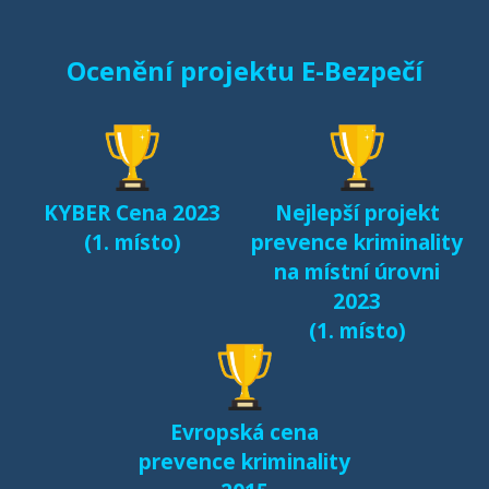
Starci na netu (2018)
Ocenění projektu E-Bezpečí
Sexting a rizikové
seznamování českých
dětí v kyberprostoru
(2017)
KYBER Cena 2023
Nejlepší projekt
Fenomén Minecraft v
(1. místo)
prevence kriminality
českém prostředí
na místní úrovni
(2017)
2023
(1. místo)
Další výsledky jsou k
dispozici na naší
samostatné stránce
Evropská cena
e-bezpeci.cz/vyzkum
.
prevence kriminality