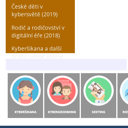
České děti v
kybersvětě (2019)
Rodič a rodičovství v
digitální éře (2018)
Kyberšikana a další
druhy online agrese
zaměřené na učitele
(MONO, 2018)
Rizikové formy
chování českých a
slovenských dětí v
prostředí internetu
(MONO, 2015)