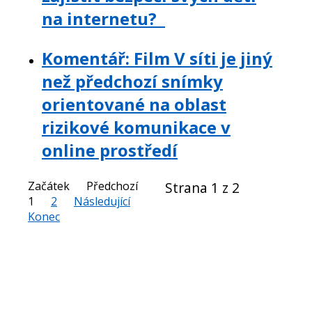
na internetu?
Komentář: Film V síti je jiný
než předchozí snímky
orientované na oblast
rizikové komunikace v
online prostředí
Začátek
Předchozí
Strana 1 z 2
1
2
Následující
Konec