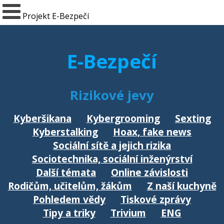
Projekt E-Bezpečí
E-Bezpečí
Rizikové jevy
Kyberšikana
Kybergrooming
Sexting
Kyberstalking
Hoax, fake news
Sociální sítě a jejich rizika
Sociotechnika, sociální inženýrství
Další témata
Online závislosti
Rodičům, učitelům, žákům
Z naší kuchyně
Pohledem vědy
Tiskové zprávy
Tipy a triky
Trivium
ENG