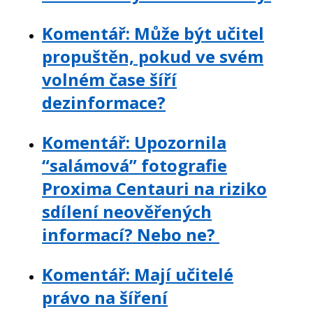
Komentář: Může být učitel
propuštěn, pokud ve svém
volném čase šíří
dezinformace?
Komentář: Upozornila
“salámová” fotografie
Proxima Centauri na riziko
sdílení neověřených
informací? Nebo ne?
Komentář: Mají učitelé
právo na šíření