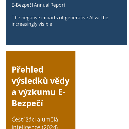
E-Bezpečí Annual Report
The negative impacts of generative AI will be
increasingly visible
Přehled
výsledků vědy
a výzkumu E-
Bezpečí
Čeští žáci a umělá
inteligence (2024)