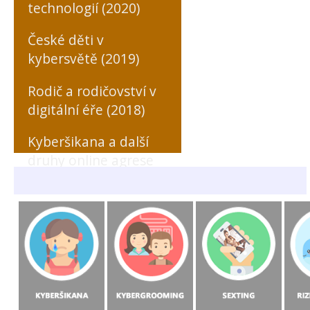
technologií (2020)
České děti v
kybersvětě (2019)
Rodič a rodičovství v
digitální éře (2018)
Kyberšikana a další
druhy online agrese
zaměřené na učitele
(MONO, 2018)
Rizikové formy
chování českých a
slovenských dětí v
prostředí internetu
(MONO, 2015)