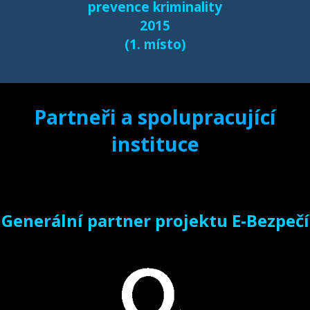
prevence kriminality
2015
(1. místo)
Partneři a spolupracující
instituce
Generální partner projektu E-Bezpečí