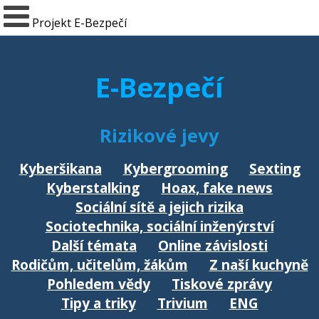
Projekt E-Bezpečí
E-Bezpečí
Rizikové jevy
Kyberšikana
Kybergrooming
Sexting
Kyberstalking
Hoax, fake news
Sociální sítě a jejich rizika
Sociotechnika, sociální inženýrství
Další témata
Online závislosti
Rodičům, učitelům, žákům
Z naší kuchyně
Pohledem vědy
Tiskové zprávy
Tipy a triky
Trivium
ENG