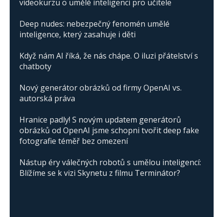
videokurzu o umělé inteligenci pro učitele
Deep nudes: nebezpečný fenomén umělé
inteligence, který zasahuje i děti
Když nám AI říká, že nás chápe. O iluzi přátelství s
chatboty
Nový generátor obrázků od firmy OpenAI vs.
autorská práva
Hranice padly! S novým updatem generátorů
obrázků od OpenAI jsme schopni tvořit deep fake
fotografie téměř bez omezení
Nástup éry válečných robotů s umělou inteligencí:
Blížíme se k vizi Skynetu z filmu Terminátor?