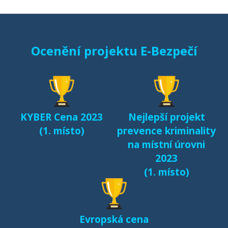
Starci na netu (2018)
Ocenění projektu E-Bezpečí
Sexting a rizikové
seznamování českých
dětí v kyberprostoru
(2017)
KYBER Cena 2023
Nejlepší projekt
Fenomén Minecraft v
(1. místo)
prevence kriminality
českém prostředí
na místní úrovni
(2017)
2023
(1. místo)
Další výsledky jsou k
dispozici na naší
samostatné stránce
Evropská cena
e-bezpeci.cz/vyzkum
.