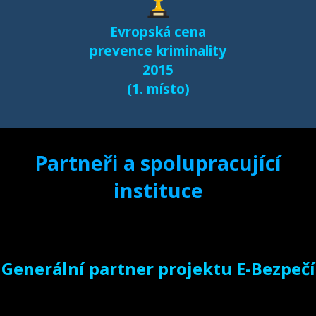
samostatné stránce
Evropská cena
e-bezpeci.cz/vyzkum
.
prevence kriminality
2015
(1. místo)
Partneři a spolupracující
instituce
Generální partner projektu E-Bezpečí