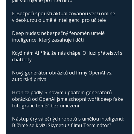
jak surfujeme po internetu
E-Bezpečí spouští aktualizovanou verzi online
videokurzu o umělé inteligenci pro učitele
Deep nudes: nebezpečný fenomén umělé
inteligence, který zasahuje i děti
Když nám AI říká, že nás chápe. O iluzi přátelství s
chatboty
Nový generátor obrázků od firmy OpenAI vs.
autorská práva
Hranice padly! S novým updatem generátorů
obrázků od OpenAI jsme schopni tvořit deep fake
fotografie téměř bez omezení
Nástup éry válečných robotů s umělou inteligencí:
Blížíme se k vizi Skynetu z filmu Terminátor?