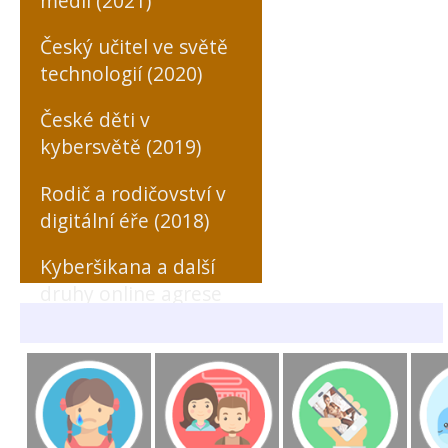
médií (2021)
Český učitel ve světě
technologií (2020)
České děti v
kybersvětě (2019)
Rodič a rodičovství v
digitální éře (2018)
Kyberšikana a další
druhy online agrese
zaměřené na učitele
(MONO, 2018)
Rizikové formy
chování českých a