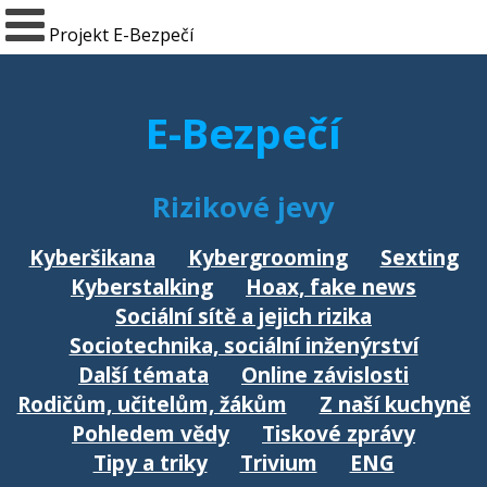
Projekt E-Bezpečí
E-Bezpečí
Rizikové jevy
Kyberšikana
Kybergrooming
Sexting
Kyberstalking
Hoax, fake news
Sociální sítě a jejich rizika
Sociotechnika, sociální inženýrství
Další témata
Online závislosti
Rodičům, učitelům, žákům
Z naší kuchyně
Pohledem vědy
Tiskové zprávy
Tipy a triky
Trivium
ENG