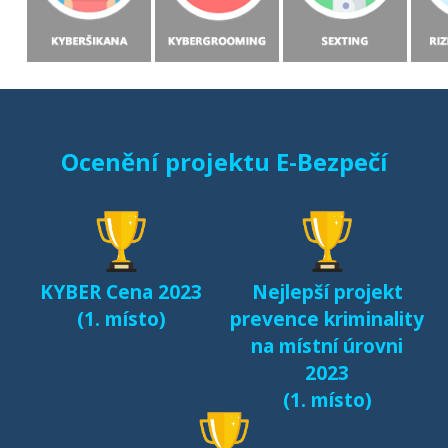
slovenských dětí v
prostředí internetu
(MONO, 2015)
Starci na netu (2018)
Ocenění projektu E-Bezpečí
Sexting a rizikové
seznamování českých
dětí v kyberprostoru
(2017)
KYBER Cena 2023
Nejlepší projekt
Fenomén Minecraft v
(1. místo)
prevence kriminality
českém prostředí
na místní úrovni
(2017)
2023
(1. místo)
Další výsledky jsou k
dispozici na naší