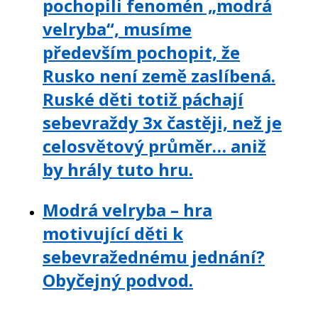
pochopili fenomén „modrá
velryba“, musíme
především pochopit, že
Rusko není země zaslíbená.
Ruské děti totiž páchají
sebevraždy 3x častěji, než je
celosvětový průměr… aniž
by hrály tuto hru.
Modrá velryba – hra
motivující děti k
sebevražednému jednání?
Obyčejný podvod.