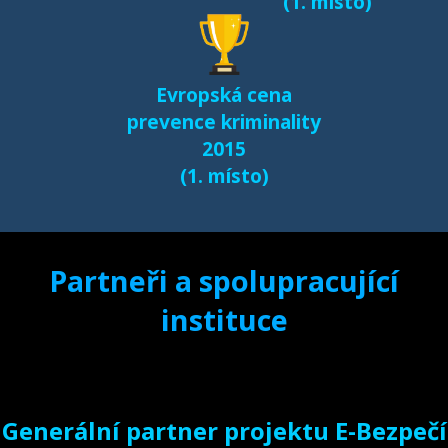
(1. místo)
Další výsledky jsou k
dispozici na naší
samostatné stránce
Evropská cena
e-bezpeci.cz/vyzkum
.
prevence kriminality
2015
(1. místo)
Partneři a spolupracující
instituce
Generální partner projektu E-Bezpečí