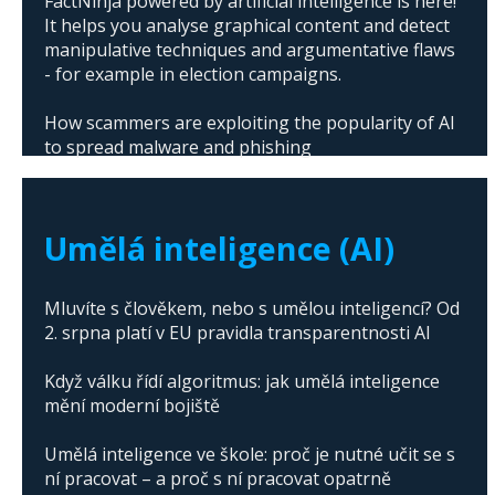
FactNinja powered by artificial intelligence is here!
It helps you analyse graphical content and detect
manipulative techniques and argumentative flaws
- for example in election campaigns.
How scammers are exploiting the popularity of AI
to spread malware and phishing
The abuse of artificial intelligence in Donald
Trump's campaign
Umělá inteligence (AI)
Mluvíte s člověkem, nebo s umělou inteligencí? Od
2. srpna platí v EU pravidla transparentnosti AI
Když válku řídí algoritmus: jak umělá inteligence
mění moderní bojiště
Umělá inteligence ve škole: proč je nutné učit se s
ní pracovat – a proč s ní pracovat opatrně