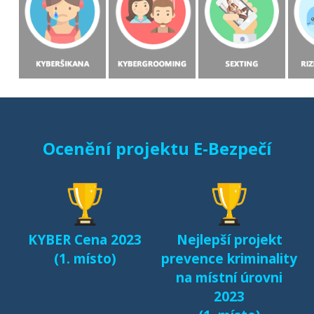
Rizikové formy
chování českých a
slovenských dětí v
prostředí internetu
(MONO, 2015)
Starci na netu (2018)
Ocenění projektu E-Bezpečí
Sexting a rizikové
seznamování českých
dětí v kyberprostoru
(2017)
KYBER Cena 2023
Nejlepší projekt
Fenomén Minecraft v
(1. místo)
prevence kriminality
českém prostředí
na místní úrovni
(2017)
2023