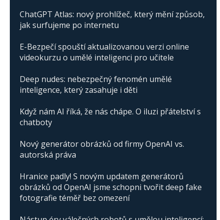
ChatGPT Atlas: nový prohlížeč, který mění způsob,
jak surfujeme po internetu
E-Bezpečí spouští aktualizovanou verzi online
videokurzu o umělé inteligenci pro učitele
Deep nudes: nebezpečný fenomén umělé
inteligence, který zasahuje i děti
Když nám AI říká, že nás chápe. O iluzi přátelství s
chatboty
Nový generátor obrázků od firmy OpenAI vs.
autorská práva
Hranice padly! S novým updatem generátorů
obrázků od OpenAI jsme schopni tvořit deep fake
fotografie téměř bez omezení
Nástup éry válečných robotů s umělou inteligencí: