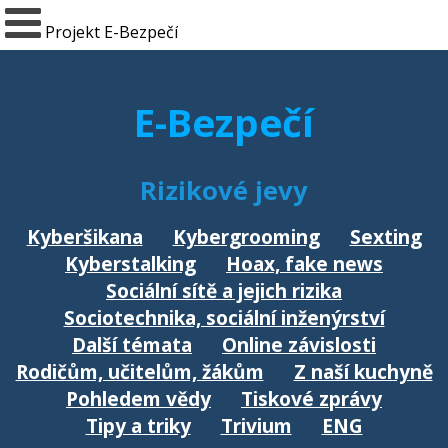
Projekt E-Bezpečí
E-Bezpečí
Rizikové jevy
Kyberšikana
Kybergrooming
Sexting
Kyberstalking
Hoax, fake news
Sociální sítě a jejich rizika
Sociotechnika, sociální inženýrství
Další témata
Online závislosti
Rodičům, učitelům, žákům
Z naší kuchyně
Pohledem vědy
Tiskové zprávy
Tipy a triky
Trivium
ENG