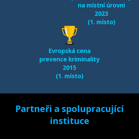
na místní úrovni
2023
(1. místo)
Evropská cena
prevence kriminality
2015
(1. místo)
Partneři a spolupracující
instituce