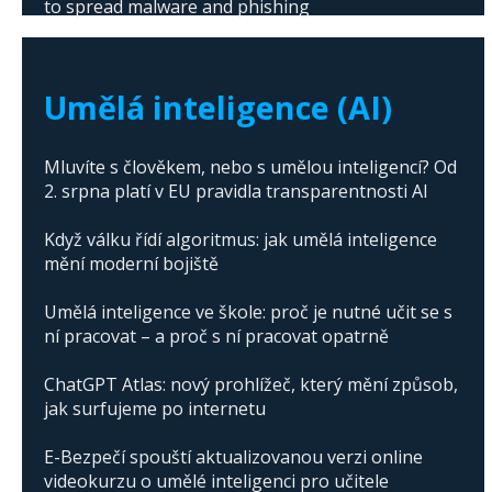
to spread malware and phishing
The abuse of artificial intelligence in Donald
Trump's campaign
Umělá inteligence (AI)
Mluvíte s člověkem, nebo s umělou inteligencí? Od
2. srpna platí v EU pravidla transparentnosti AI
Když válku řídí algoritmus: jak umělá inteligence
mění moderní bojiště
Umělá inteligence ve škole: proč je nutné učit se s
ní pracovat – a proč s ní pracovat opatrně
ChatGPT Atlas: nový prohlížeč, který mění způsob,
jak surfujeme po internetu
E-Bezpečí spouští aktualizovanou verzi online
videokurzu o umělé inteligenci pro učitele