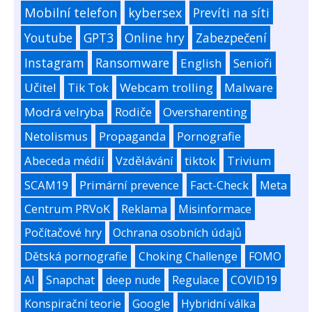
Mobilní telefon
kybersex
Prevíti na síti
Youtube
GPT3
Online hry
Zabezpečení
Instagram
Ransomware
English
Senioři
Učitel
Tik Tok
Webcam trolling
Malware
Modrá velryba
Rodiče
Oversharenting
Netolismus
Propaganda
Pornografie
Abeceda médií
Vzdělávání
tiktok
Trivium
SCAM19
Primární prevence
Fact-Check
Meta
Centrum PRVoK
Reklama
Misinformace
Počítačové hry
Ochrana osobních údajů
Dětská pornografie
Choking Challenge
FOMO
AI
Snapchat
deep nude
Regulace
COVID19
Konspirační teorie
Google
Hybridní válka