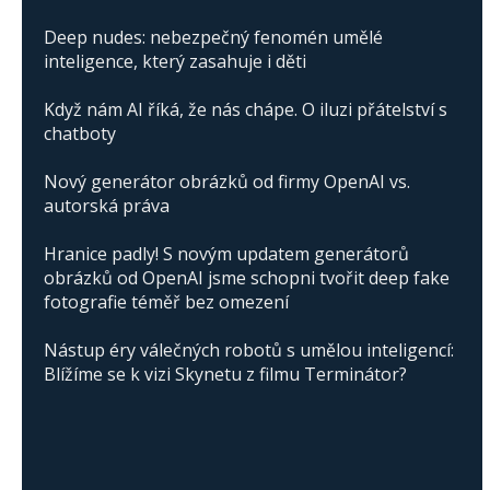
Deep nudes: nebezpečný fenomén umělé
inteligence, který zasahuje i děti
Když nám AI říká, že nás chápe. O iluzi přátelství s
chatboty
Nový generátor obrázků od firmy OpenAI vs.
autorská práva
Hranice padly! S novým updatem generátorů
obrázků od OpenAI jsme schopni tvořit deep fake
fotografie téměř bez omezení
Nástup éry válečných robotů s umělou inteligencí:
Blížíme se k vizi Skynetu z filmu Terminátor?