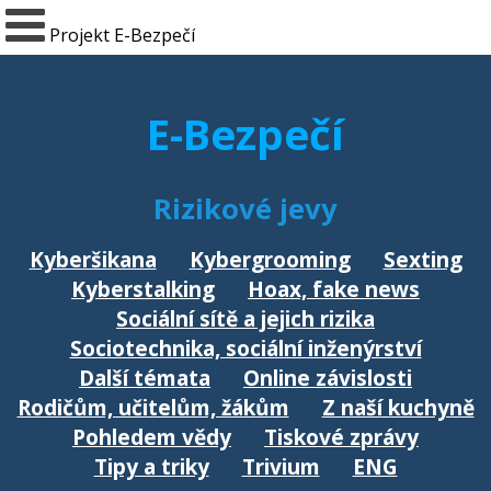
Projekt E-Bezpečí
E-Bezpečí
Rizikové jevy
Kyberšikana
Kybergrooming
Sexting
Kyberstalking
Hoax, fake news
Sociální sítě a jejich rizika
Sociotechnika, sociální inženýrství
Další témata
Online závislosti
Rodičům, učitelům, žákům
Z naší kuchyně
Pohledem vědy
Tiskové zprávy
Tipy a triky
Trivium
ENG