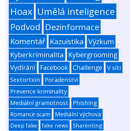
Hoax
Umělá inteligence
Podvod
Dezinformace
Komentář
Kazuistika
Výzkum
Kyberkriminalita
Kybergrooming
Vydírání
Facebook
Challenge
V síti
Sextortion
Poradenství
Prevence kriminality
Mediální gramotnost
Phishing
Romance scam
Mediální výchova
Deep fake
fake news
Sharenting