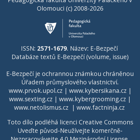
Olomouci (c) 2008-2026
ISSN:
2571-1679
. Název: E-Bezpečí
Databáze textů E-Bezpečí (volume, issue)
E-Bezpečí je ochrannou známkou chráněnou
Úřadem průmyslového vlastnictví
.
www.prvok.upol.cz
|
www.kybersikana.cz
|
www.sexting.cz
|
www.kybergrooming.cz
|
www.netolismus.cz
|
www.factninja.cz
Toto dílo podléhá licenci
Creative Commons
Uveďte původ-Neužívejte komerčně-
Nezpracovávejte 4.0 Mezinárodní License
.