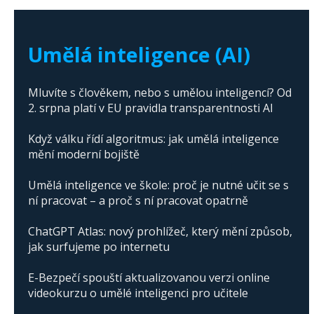
The abuse of artificial intelligence in Donald
Trump's campaign
Umělá inteligence (AI)
Mluvíte s člověkem, nebo s umělou inteligencí? Od
2. srpna platí v EU pravidla transparentnosti AI
Když válku řídí algoritmus: jak umělá inteligence
mění moderní bojiště
Umělá inteligence ve škole: proč je nutné učit se s
ní pracovat – a proč s ní pracovat opatrně
ChatGPT Atlas: nový prohlížeč, který mění způsob,
jak surfujeme po internetu
E-Bezpečí spouští aktualizovanou verzi online
videokurzu o umělé inteligenci pro učitele