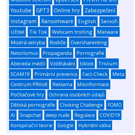
Youtube
GPT3
Online hry
Zabezpečení
Instagram
Ransomware
English
Senioři
Učitel
Tik Tok
Webcam trolling
Malware
Modrá velryba
Rodiče
Oversharenting
Netolismus
Propaganda
Pornografie
Abeceda médií
Vzdělávání
tiktok
Trivium
SCAM19
Primární prevence
Fact-Check
Meta
Centrum PRVoK
Reklama
Misinformace
Počítačové hry
Ochrana osobních údajů
Dětská pornografie
Choking Challenge
FOMO
AI
Snapchat
deep nude
Regulace
COVID19
Konspirační teorie
Google
Hybridní válka