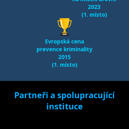
2023
(1. místo)
Evropská cena
prevence kriminality
2015
(1. místo)
Partneři a spolupracující
instituce