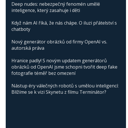
Deep nudes: nebezpečný fenomén umělé
inteligence, který zasahuje i děti
Když nám AI říká, že nás chápe. O iluzi přátelství s
chatboty
Nový generátor obrázků od firmy OpenAI vs.
autorská práva
Hranice padly! S novým updatem generátorů
obrázků od OpenAI jsme schopni tvořit deep fake
fotografie téměř bez omezení
Nástup éry válečných robotů s umělou inteligencí:
Blížíme se k vizi Skynetu z filmu Terminátor?