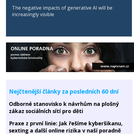
The negative impacts of generative AI will be
increasingly visible
Nejčtenější články za posledních 60 dní
Odborné stanovisko k návrhům na plošný
zákaz sociálních sítí pro děti
Praxe z první linie: Jak řešíme kyberšikanu,
sexting a další online rizika v naší poradně