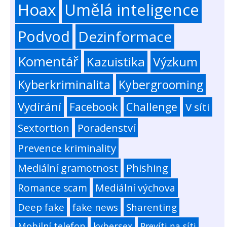
Hoax
Umělá inteligence
Podvod
Dezinformace
Komentář
Kazuistika
Výzkum
Kyberkriminalita
Kybergrooming
Vydírání
Facebook
Challenge
V síti
Sextortion
Poradenství
Prevence kriminality
Mediální gramotnost
Phishing
Romance scam
Mediální výchova
Deep fake
fake news
Sharenting
Mobilní telefon
kybersex
Prevíti na síti