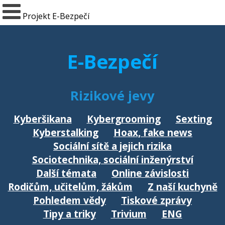
Projekt E-Bezpečí
E-Bezpečí
Rizikové jevy
Kyberšikana
Kybergrooming
Sexting
Kyberstalking
Hoax, fake news
Sociální sítě a jejich rizika
Sociotechnika, sociální inženýrství
Další témata
Online závislosti
Rodičům, učitelům, žákům
Z naší kuchyně
Pohledem vědy
Tiskové zprávy
Tipy a triky
Trivium
ENG