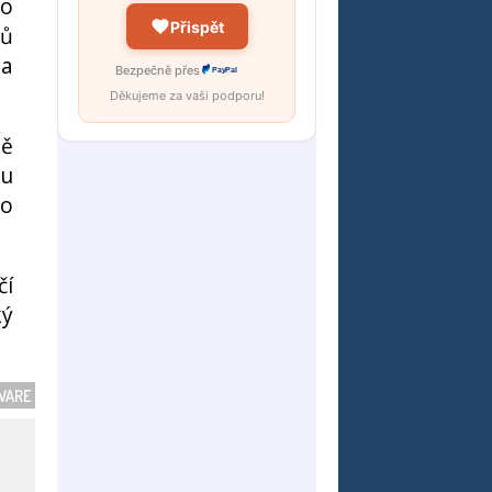
ho
Přispět
dů
(a
Bezpečně přes
PayPal
Děkujeme za vaši podporu!
ně
ou
ro
čí
ký
WARE