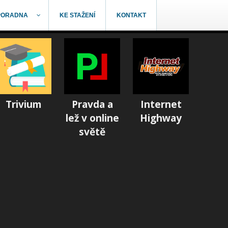
PORADNA
KE STAŽENÍ
KONTAKT
Trivium
Pravda a
Internet
lež v online
Highway
světě