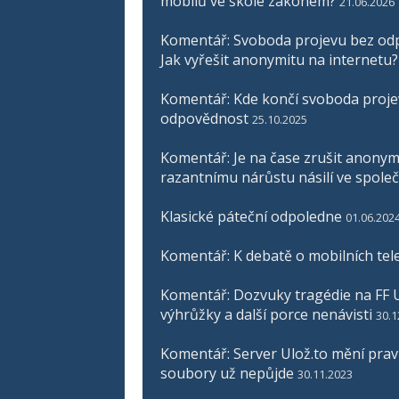
mobilů ve škole zákonem?
21.06.2026
Komentář: Svoboda projevu bez odp
Jak vyřešit anonymitu na internetu?
Komentář: Kde končí svoboda proje
odpovědnost
25.10.2025
Komentář: Je na čase zrušit anonymit
razantnímu nárůstu násilí ve společ
Klasické páteční odpoledne
01.06.202
Komentář: K debatě o mobilních tel
Komentář: Dozvuky tragédie na FF U
výhrůžky a další porce nenávisti
30.1
Komentář: Server Ulož.to mění pravid
soubory už nepůjde
30.11.2023