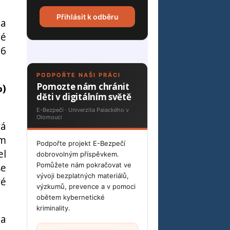
Přihlásit k odběru
la
ké
36
PODPOŘTE NAŠI PRÁCI
Pomozte nám chránit
%)
děti v digitálním světě
E-Bezpečí · Univerzita Palackého v
Olomouci
vá
ím
Podpořte projekt E-Bezpečí
el
dobrovolným příspěvkem.
se
Pomůžete nám pokračovat ve
vývoji bezplatných materiálů,
vé
výzkumů, prevence a v pomoci
obětem kybernetické
kriminality.
 a