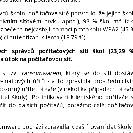
ců školní počítačové sítě potvrdilo, že jejich ško
 aktivním síťovém prvku apod.), 93 % škol má ta
abezpečena nejčastěji pomocí protokolu WPA2 (45,
) či autentizací klienta (18,79 %).
ch správců počítačových sítí škol (23,29 
ila útok na počítačovou síť.
í s tzv.
ransomwarem
, který se do sítí dostá
-mailových účtů - a to zpravidla prostřednictv
pozorný učitel otevře (v několika případech otevř
tel školy). Po infikování klientského počítače 
it do dalších počítačů, potažmo celé počítačo
omware dochází zpravidla k zašifrování dat školy