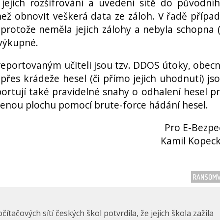
jejich rozšifrování a uvedení sítě do původní
ež obnovit veškerá data ze záloh. V řadě přípa
, protože neměla jejich zálohy a nebyla schopna 
 výkupné.
eportovaným učiteli jsou tzv. DDOS útoky, obec
řes krádeže hesel (či přímo jejich uhodnutí) js
eportují také pravidelné snahy o odhalení hesel p
lenou plochu pomocí brute-force hádání hesel.
Pro E-Bezpe
Kamil Kopec
RANSOM
ítačových sítí českých škol potvrdila, že jejich škola zažila