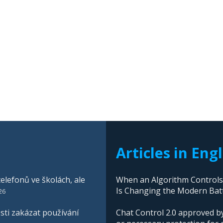
Articles in Eng
elefonů ve školách, ale
When an Algorithm Controls W
Is Changing the Modern Batt
26
ti zakázat používání
Chat Control 2.0 approved by