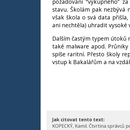
požadování “výkupného” za 
stavu. Školám pak nezbývá n
však škola o svá data přišla
ani nechtěla) uhradit vysoké
Dalším častým typem útoků r
také malware apod. Průniky p
spíše raritní. Přesto školy r
vstup k Bakalářům a na vzdá
Jak citovat tento text:
KOPECKÝ, Kamil. Čtvrtina správců poč