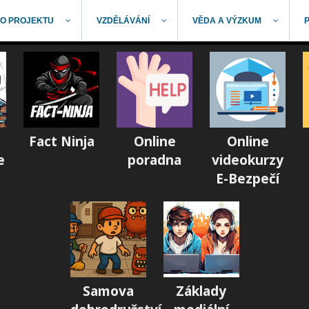
O PROJEKTU
VZDĚLÁVÁNÍ
VĚDA A VÝZKUM
Fact Ninja
Online
Online
e
poradna
videokurzy
E-Bezpečí
Samova
Základy