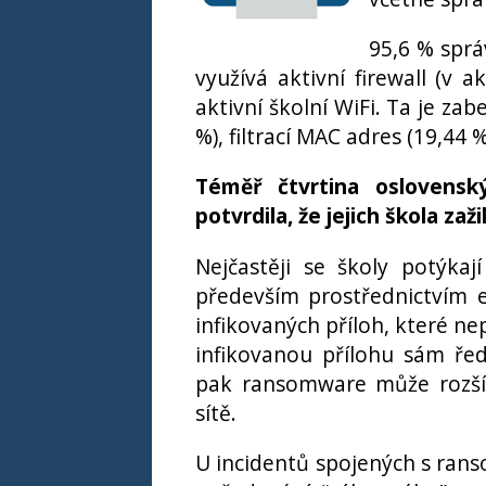
95,6 % správ
využívá aktivní firewall (v
aktivní školní WiFi. Ta je z
%), filtrací MAC adres (19,44 %
Téměř čtvrtina oslovenský
potvrdila, že jejich škola zaž
Nejčastěji se školy potýkaj
především prostřednictvím e
infikovaných příloh, které ne
infikovanou přílohu sám ředi
pak ransomware může rozšíř
sítě.
U incidentů spojených s rans