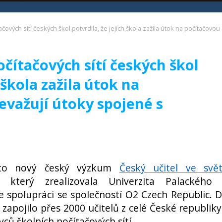
ačových sítí českých škol potvrdila, že jejich škola zažila útok na počítačov
očítačových sítí českých škol
 škola zažila útok na
řevažují útoky spojené s
 to nový český výzkum
Český učitel ve svě
, který zrealizovala Univerzita Palackého
 spolupráci se společností O2 Czech Republic. 
zapojilo přes 2000 učitelů z celé České republiky
ců školních počítačových sítí.