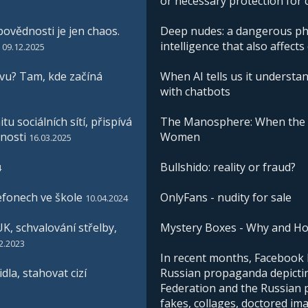
or necessary protection for 
ovědnosti je jen chaos.
Deep nudes: a dangerous phe
intelligence that also affects
09.12.2025
vu? Tam, kde začíná
When AI tells us it understan
with chatbots
u sociálních sítí, přispívá
The Manosphere: When the I
nosti
Women
16.03.2025
Bullshido: reality or fraud?
4
efonech ve škole
OnlyFans - nudity for sale
10.04.2024
K, schvalování střelby,
Mystery Boxes - Why and H
2.2023
In recent months, Facebook h
la, stahovat cizí
Russian propaganda depictin
Federation and the Russian pe
fakes, collages, doctored im