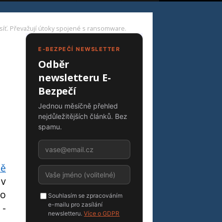
ou síť. Převažují útoky spojené s ransomware.
E-BEZPEČÍ NEWSLETTER
Odběr
newsletteru E-
Bezpečí
Jednou měsíčně přehled
nejdůležitějších článků. Bez
spamu.
tě
 v
Do
Souhlasím se zpracováním
e-mailu pro zasílání
 -
newsletteru.
Více o GDPR