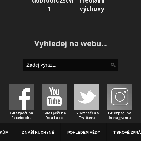
dobrodružství
mediální
1
výchovy
Vyhledej na webu...
E-Bezpečí na
E-Bezpečí na
E-Bezpečí na
E-Bezpečí na
Facebooku
YouTube
Twitteru
Instagramu
ÁKŮM
Z NAŠÍ KUCHYNĚ
POHLEDEM VĚDY
TISKOVÉ ZPR