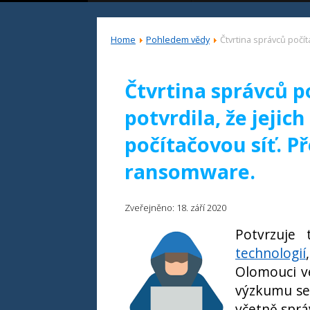
Home
Pohledem vědy
Čtvrtina správců počít
Čtvrtina správců p
potvrdila, že jejich
počítačovou síť. P
ransomware.
Zveřejněno: 18. září 2020
Potvrzuje
technologií
Olomouci ve
výzkumu se 
včetně správ