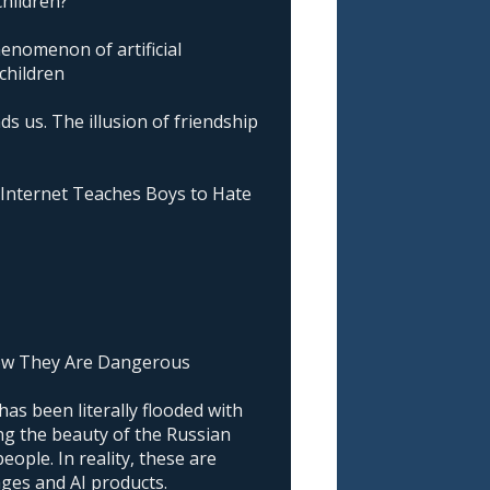
children?
nomenon of artificial
 children
ds us. The illusion of friendship
nternet Teaches Boys to Hate
ow They Are Dangerous
as been literally flooded with
g the beauty of the Russian
ople. In reality, these are
ages and AI products.