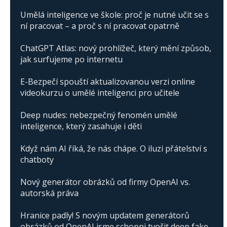
Umělá inteligence ve škole: proč je nutné učit se s
ní pracovat – a proč s ní pracovat opatrně
ChatGPT Atlas: nový prohlížeč, který mění způsob,
jak surfujeme po internetu
E-Bezpečí spouští aktualizovanou verzi online
videokurzu o umělé inteligenci pro učitele
Deep nudes: nebezpečný fenomén umělé
inteligence, který zasahuje i děti
Když nám AI říká, že nás chápe. O iluzi přátelství s
chatboty
Nový generátor obrázků od firmy OpenAI vs.
autorská práva
Hranice padly! S novým updatem generátorů
obrázků od OpenAI jsme schopni tvořit deep fake