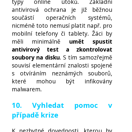
typy online útoků. Základní
antivirová ochrana je již běžnou
součástí operačních systémů,
nicméně toto nemusí platit např. pro
mobilní telefony či tablety. Žáci by
měli minimálně
umět spustit
antivirový test a zkontrolovat
soubory na disku
. S tím samozřejmě
souvisí elementární znalosti spojené
s otvíráním neznámých souborů,
které mohou být infikovány
malwarem.
10. Vyhledat pomoc v
případě krize
K nezbytné dovednosti, kterou by