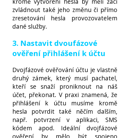
kromě vytvoření hesla by měli žáci
zvládnout také jeho změnu či přímo
zresetování hesla provozovatelem
dané služby.
3. Nastavit dvoufázové
ověření přihlášení k účtu
Dvojfázové ověřování účtu je vlastně
druhý zámek, který musí pachatel,
kteří se snaží proniknout na náš
účet, překonat. V praxi znamená, že
přihlášení k účtu musíme kromě
hesla potvrdit také něčím dalším,
např. potvrzení v aplikaci, SMS
kódem apod. Ideální dvojfázové
ověření by mělo být spojeno