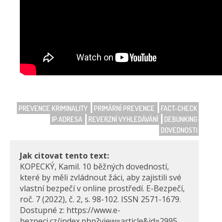
PREVENCE KRIMINALITY
PRIMÁRNÍ PREVENCE
FACT-CHECK
IP ADRESA
REVERZNÍ VYHLEDÁVÁNÍ
DEBUNKING
DOVEDNOSTI
Jak citovat tento text:
KOPECKÝ, Kamil. 10 běžných dovedností,
které by měli zvládnout žáci, aby zajistili své
vlastní bezpečí v online prostředí. E-Bezpečí,
roč. 7 (2022), č. 2, s. 98-102. ISSN 2571-1679.
Dostupné z: https://www.e-
bezpeci.cz/index.php?view=article&id=2995