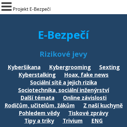
Projekt E-Bezpečí
E-Bezpečí
Rizikové jevy
Kyberšikana
Kybergrooming
Sexting
Kyberstalking
Hoax, fake news
Sociální sítě a jejich rizika
Sociotechnika, sociální inženýrství
Další témata
Online závislosti
Rodičům, učitelům, žákům
Z naší kuchyně
Pohledem vědy
Tiskové zprávy
Tipy a triky
Trivium
ENG