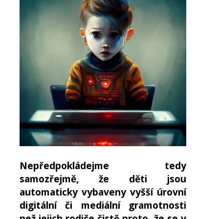
Nepředpokládejme tedy
samozřejmě, že děti jsou
automaticky vybaveny vyšší úrovní
digitální či mediální gramotnosti
než jejich rodiče čistě proto, že se v