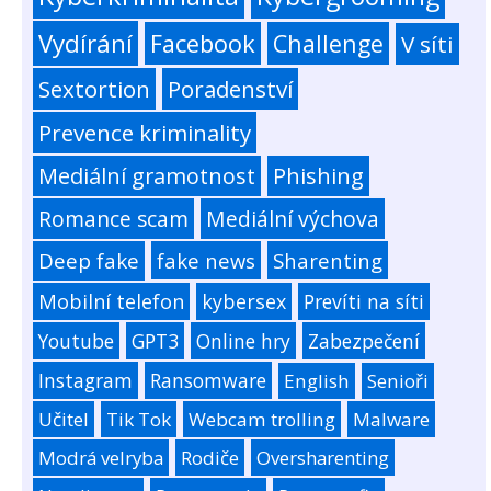
Vydírání
Facebook
Challenge
V síti
Sextortion
Poradenství
Prevence kriminality
Mediální gramotnost
Phishing
Romance scam
Mediální výchova
Deep fake
fake news
Sharenting
Mobilní telefon
kybersex
Prevíti na síti
Youtube
GPT3
Online hry
Zabezpečení
Instagram
Ransomware
English
Senioři
Učitel
Tik Tok
Webcam trolling
Malware
Modrá velryba
Rodiče
Oversharenting