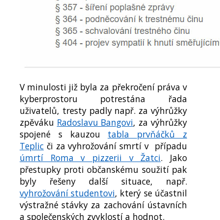
V minulosti již byla za překročení práva v
kyberprostoru potrestána řada
uživatelů, tresty padly např. za výhrůžky
zpěváku
Radoslavu Bangovi
, za výhrůžky
spojené s kauzou
tabla prvňáčků z
Teplic
či za vyhrožování smrtí v případu
úmrtí Roma v pizzerii v Žatci
. Jako
přestupky proti občanskému soužití pak
byly řešeny další situace, např.
vyhrožování studentovi
, který se účastnil
výstražné stávky za zachování ústavních
a společenských zvyklostí a hodnot.