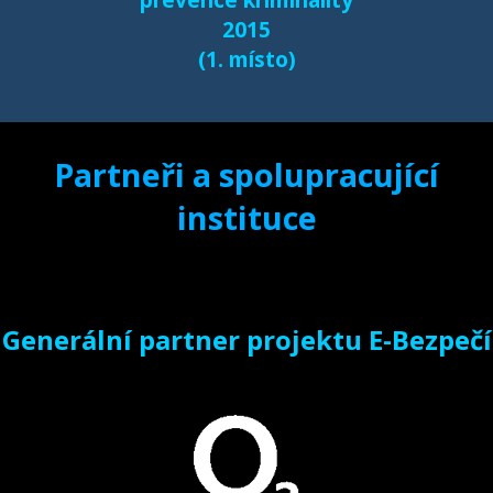
2015
(1. místo)
Partneři a spolupracující
instituce
Generální partner projektu E-Bezpečí