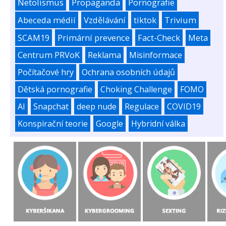
Netolismus
Propaganda
Pornografie
Abeceda médií
Vzdělávání
tiktok
Trivium
SCAM19
Primární prevence
Fact-Check
Meta
Centrum PRVoK
Reklama
Misinformace
Počítačové hry
Ochrana osobních údajů
Dětská pornografie
Choking Challenge
FOMO
AI
Snapchat
deep nude
Regulace
COVID19
Konspirační teorie
Google
Hybridní válka