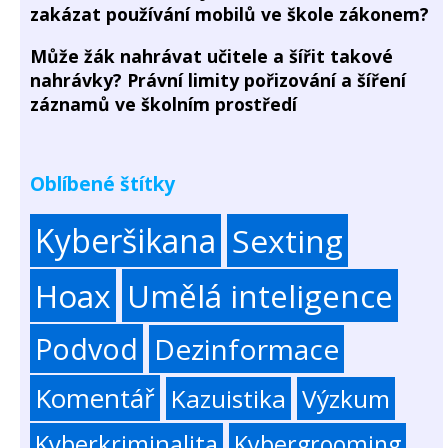
zakázat používání mobilů ve škole zákonem?
Může žák nahrávat učitele a šířit takové
nahrávky? Právní limity pořizování a šíření
záznamů ve školním prostředí
Oblíbené štítky
Kyberšikana
Sexting
Hoax
Umělá inteligence
Podvod
Dezinformace
Komentář
Kazuistika
Výzkum
Kyberkriminalita
Kybergrooming