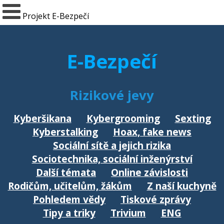
Projekt E-Bezpečí
E-Bezpečí
Rizikové jevy
Kyberšikana
Kybergrooming
Sexting
Kyberstalking
Hoax, fake news
Sociální sítě a jejich rizika
Sociotechnika, sociální inženýrství
Další témata
Online závislosti
Rodičům, učitelům, žákům
Z naší kuchyně
Pohledem vědy
Tiskové zprávy
Tipy a triky
Trivium
ENG