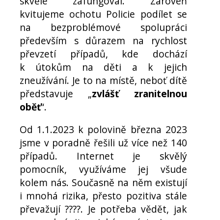
skvěle zafungoval. Zároveň
kvitujeme ochotu Policie podílet se
na bezproblémové spolupráci
především s důrazem na rychlost
převzetí případů, kde dochází
k útokům na děti a k jejich
zneužívání. Je to na místě, neboť dítě
představuje „
zvlášť zranitelnou
oběť
“.
Od 1.1.2023 k polovině března 2023
jsme v poradně řešili už více než 140
případů. Internet je skvělý
pomocník, využíváme jej všude
kolem nás. Současně na něm existují
i mnohá rizika, přesto pozitiva stále
převažují ????. Je potřeba vědět, jak