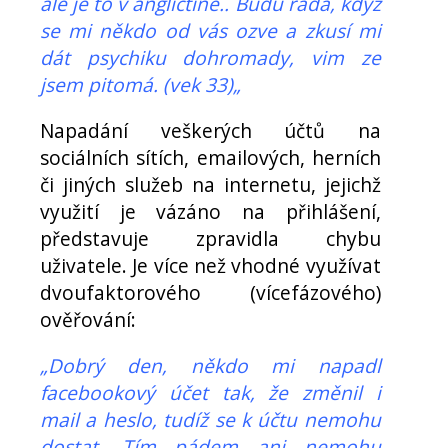
ale je to v angličtině.. Budu ráda, když
se mi někdo od vás ozve a zkusí mi
dát psychiku dohromady, vim ze
jsem pitomá. (vek 33)„
Napadání veškerých účtů na
sociálních sítích, emailových, herních
či jiných služeb na internetu, jejichž
využití je vázáno na přihlášení,
představuje zpravidla chybu
uživatele. Je více než vhodné využívat
dvoufaktorového (vícefázového)
ověřování:
„Dobrý den, někdo mi napadl
facebookový účet tak, že změnil i
mail a heslo, tudíž se k účtu nemohu
dostat. Tím pádem ani nemohu