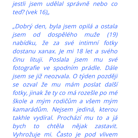
jestli jsem udělal správně nebo co
teď? (vek 16)„
„Dobrý den, byla jsem opilá a ostala
jsem od dospělého muže (19)
nabídku, že za své intimní fotky
dostanu xanax. Je mi 18 let a svého
činu lituji. Poslala jsem mu své
fotografie ve spodním prádle. Dále
jsem se již neozvala. O týden později
se ozval že mu mám poslat další
fotky, jinak že ty co má rozešle po mé
škole a mým rodičům a všem mým
kamarádům. Nejsem jediná, kterou
takhle vydíral. Prochází mu to a já
bych to chtěla nějak zastavit.
Vyhrožuje mi. Často je pod vlivem