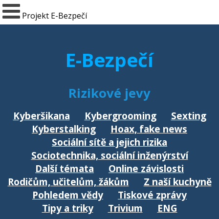
Projekt E-Bezpečí
E-Bezpečí
Rizikové jevy
Kyberšikana
Kybergrooming
Sexting
Kyberstalking
Hoax, fake news
Sociální sítě a jejich rizika
Sociotechnika, sociální inženýrství
Další témata
Online závislosti
Rodičům, učitelům, žákům
Z naší kuchyně
Pohledem vědy
Tiskové zprávy
Tipy a triky
Trivium
ENG