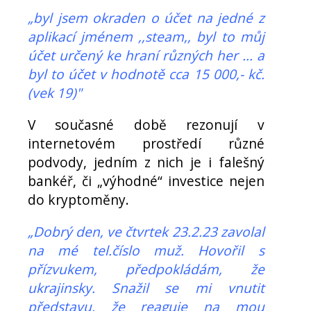
„byl jsem okraden o účet na jedné z
aplikací jménem ,,steam,, byl to můj
účet určený ke hraní různých her ... a
byl to účet v hodnotě cca 15 000,- kč.
(vek 19)"
V současné době rezonují v
internetovém prostředí různé
podvody, jedním z nich je i falešný
bankéř, či „výhodné“ investice nejen
do kryptoměny.
„Dobrý den, ve čtvrtek 23.2.23 zavolal
na mé tel.číslo muž. Hovořil s
přízvukem, předpokládám, že
ukrajinsky. Snažil se mi vnutit
představu, že reaguje na mou