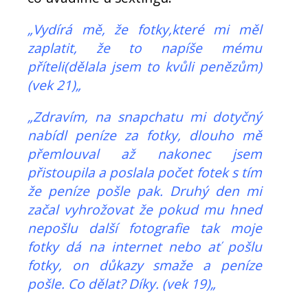
„Vydírá mě, že fotky,které mi měl
zaplatit, že to napíše mému
příteli(dělala jsem to kvůli penězům)
(vek 21)„
„Zdravím, na snapchatu mi dotyčný
nabídl peníze za fotky, dlouho mě
přemlouval až nakonec jsem
přistoupila a poslala počet fotek s tím
že peníze pošle pak. Druhý den mi
začal vyhrožovat že pokud mu hned
nepošlu další fotografie tak moje
fotky dá na internet nebo ať pošlu
fotky, on důkazy smaže a peníze
pošle. Co dělat? Díky. (vek 19)„