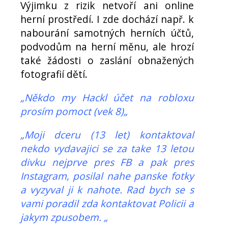
Výjimku z rizik netvoří ani online
herní prostředí. I zde dochází např. k
nabourání samotných herních účtů,
podvodům na herní měnu, ale hrozí
také žádosti o zaslání obnažených
fotografií dětí.
„Někdo my Hackl účet na robloxu
prosím pomoct (vek 8)„
„Moji dceru (13 let) kontaktoval
nekdo vydavajici se za take 13 letou
divku nejprve pres FB a pak pres
Instagram, posilal nahe panske fotky
a vyzyval ji k nahote. Rad bych se s
vami poradil zda kontaktovat Policii a
jakym zpusobem. „