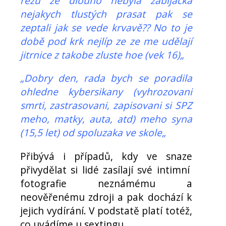
řezu ze dlouho nebyla zabijacka
nejakych tlustých prasat pak se
zeptali jak se vede krvavě?? No to je
době pod krk nejlíp ze ze me udělají
jitrnice z takobe zluste hoe (vek 16)„
„Dobry den, rada bych se poradila
ohledne kybersikany (vyhrozovani
smrti, zastrasovani, zapisovani si SPZ
meho, matky, auta, atd) meho syna
(15,5 let) od spoluzaka ve skole„
Přibývá i případů, kdy ve snaze
přivydělat si lidé zasílají své intimní
fotografie neznámému a
neověřenému zdroji a pak dochází k
jejich vydírání. V podstatě platí totéž,
co uvádíme u sextingu.