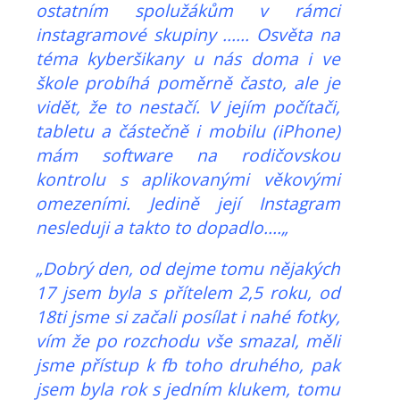
ostatním spolužákům v rámci
instagramové skupiny ...... Osvěta na
téma kyberšikany u nás doma i ve
škole probíhá poměrně často, ale je
vidět, že to nestačí. V jejím počítači,
tabletu a částečně i mobilu (iPhone)
mám software na rodičovskou
kontrolu s aplikovanými věkovými
omezeními. Jedině její Instagram
nesleduji a takto to dopadlo....„
„Dobrý den, od dejme tomu nějakých
17 jsem byla s přítelem 2,5 roku, od
18ti jsme si začali posílat i nahé fotky,
vím že po rozchodu vše smazal, měli
jsme přístup k fb toho druhého, pak
jsem byla rok s jedním klukem, tomu