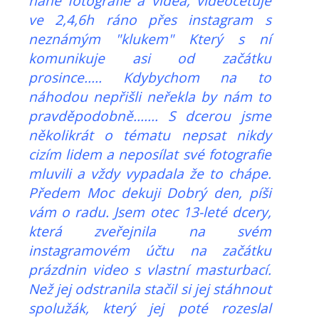
nahé fotografie a videa, videocetuje
ve 2,4,6h ráno přes instagram s
neznámým "klukem" Který s ní
komunikuje asi od začátku
prosince..... Kdybychom na to
náhodou nepřišli neřekla by nám to
pravděpodobně....... S dcerou jsme
několikrát o tématu nepsat nikdy
cizím lidem a neposílat své fotografie
mluvili a vždy vypadala že to chápe.
Předem Moc dekuji Dobrý den, píši
vám o radu. Jsem otec 13-leté dcery,
která zveřejnila na svém
instagramovém účtu na začátku
prázdnin video s vlastní masturbací.
Než jej odstranila stačil si jej stáhnout
spolužák, který jej poté rozeslal