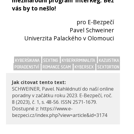
mezinárodní program InterReg. Bez
vás by to nešlo!
pro E-Bezpečí
Pavel Schweiner
Univerzita Palackého v Olomouci
KYBERŠIKANA
SEXTING
KYBERKRIMINALITA
KAZUISTIKA
PORADENSTVÍ
ROMANCE SCAM
KYBERSEX
SEXTORTION
Jak citovat tento text:
SCHWEINER, Pavel. Nahlédnutí do naší online
poradny v začátku roku 2023. E-Bezpečí, roč.
8 (2023), č. 1, s. 48-56. ISSN 2571-1679.
Dostupné z: https://www.e-
bezpeci.cz/index.php?view=article&id=3174