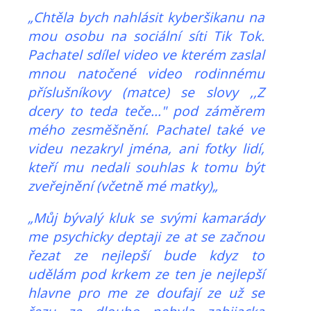
„Chtěla bych nahlásit kyberšikanu na
mou osobu na sociální síti Tik Tok.
Pachatel sdílel video ve kterém zaslal
mnou natočené video rodinnému
příslušníkovy (matce) se slovy ,,Z
dcery to teda teče..." pod záměrem
mého zesměšnění. Pachatel také ve
videu nezakryl jména, ani fotky lidí,
kteří mu nedali souhlas k tomu být
zveřejnění (včetně mé matky)„
„Můj bývalý kluk se svými kamarády
me psychicky deptaji ze at se začnou
řezat ze nejlepší bude kdyz to
udělám pod krkem ze ten je nejlepší
hlavne pro me ze doufají ze už se