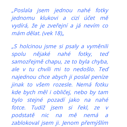
„Poslala jsem jednou nahé fotky
jednomu klukovi a cizí účet mě
vydírá, že je zveřejní a já nevím co
mám dělat. (vek 18)„
„S holcinou jsme si psaly a vyměnili
spolu nějaké nahé fotky, teď
samozřejmě chapu, ze to byla chyba,
ale v tu chvíli mi to nedošlo. Teď
najednou chce abych ji poslal peníze
jinak to všem rozesle. Nemá fotku
kde bych měl i obličej, nebo by tam
bylo stejné pozadí jako na nahé
fotce. Tudíž jsem si řekl, ze v
podstatě nic na mě nemá a
zablokoval jsem ji. Jenom přemýšlím