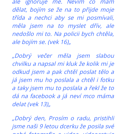
ale ignoruje mě. Nevím co mám
dělat, bojím se že na to přijde moje
třída a nechci aby se mi posmívali,
měla jsem na to myslet dřív, ale
nedošlo mi to. Na policii bych chtěla,
ale bojím se. (vek 16)„
„Dobrý večer měla jsem slabou
chvilku a napsal mi kluk že kolik mi je
odkud jsem a pak chtěl poslat tělo a
já jsem mu ho poslala a chtěl i fotku
a taky jsem mu to poslala a řekl že to
dá na facebook a já neví mco máma
delat (vek 13)„
„Dobrý den, Prosím o radu, pristihli
jsme naši 9 letou dcerku že posila své