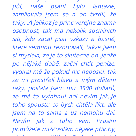
půl, naše psaní bylo fantazie,
zamilovala jsem se a on tvrdil, že
taky...A jelikoz je princ verejne znama
osobnost, tak ma nekolik socialnich
siti, kde zacal psat vzkazy a basně,
ktere semnou rezonovali, takze jsem
si myslela, ze je to skutecne on..Jenže
po nějaké době, začal chtit penize,
vydiral mě že pokud nic neposlu, tak
ze mi prostřelí hlavu a mým dětem
taky, poslala jsem mu 3500 dollarů,
ze mě to vytahnul ani nevím jak..je
toho spoustu co bych chtěla říct, ale
jsem na to sama a uz nemohu dal.
Nevím jak z toho ven. Prosím
pomůžete mi?Posílám nějaké přílohy,