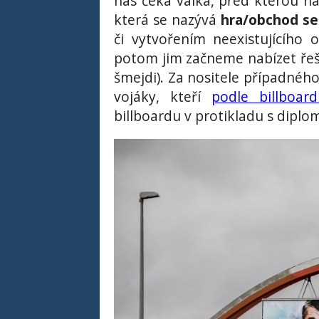
nás čeká válka, před kterou ná
která se nazývá
hra/obchod s
či vytvořením neexistujícího
potom jim začneme nabízet řešen
šmejdi). Za nositele případnéh
vojáky, kteří
podle billboard
billboardu v protikladu s diplo