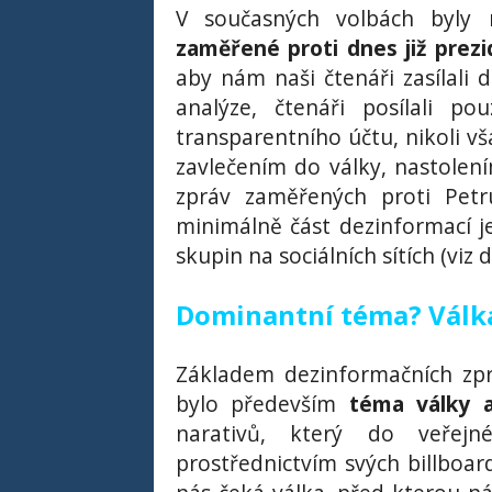
V současných volbách byly
zaměřené proti dnes již prezi
aby nám naši čtenáři zasílali 
analýze, čtenáři posílali po
transparentního účtu, nikoli vš
zavlečením do války, nastolen
zpráv zaměřených proti Petru
minimálně část dezinformací j
skupin na sociálních sítích (viz d
Dominantní téma? Válk
Základem dezinformačních zprá
bylo především
téma války 
narativů, který do veřejn
prostřednictvím svých billboard