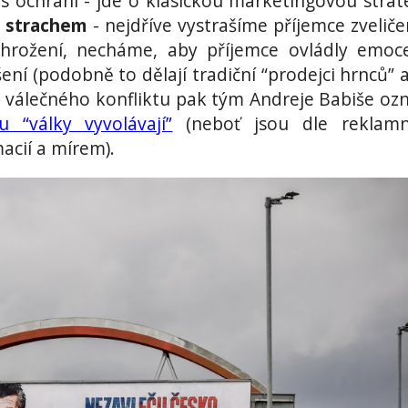
s ochrání - jde o klasickou marketingovou strate
e strachem
- nejdříve vystrašíme příjemce zvelič
 ohrožení, necháme, aby příjemce ovládly emoc
í (podobně to dělají tradiční “prodejci hrnců” a
o válečného konfliktu pak tým Andreje Babiše ozn
u “války vyvolávají”
(neboť jsou dle reklamn
macií a mírem).