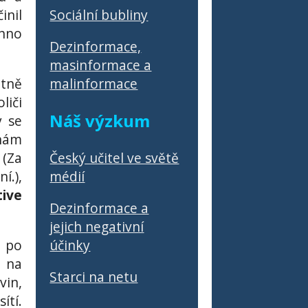
Sociální bubliny
inil
chno
Dezinformace,
masinformace a
malinformace
ntně
liči
Náš výzkum
y se
nám
Český učitel ve světě
(Za
médií
í.),
tive
Dezinformace a
jejich negativní
účinky
 po
t na
Starci na netu
vin,
ítí.