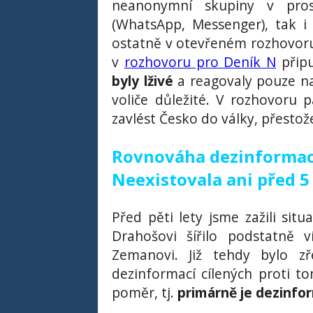
neanonymní skupiny v prost
(WhatsApp, Messenger), tak i
ostatně v otevřeném rozhovoru
v
rozhovoru pro Deník N
připu
byly lživé
a reagovaly pouze na
voliče důležité. V rozhovoru p
zavlést Česko do války, přestož
Rovnováha dezinformací
Neexistovala ani před 5 
Před pěti lety jsme zažili sit
Drahošovi šířilo podstatně v
Zemanovi. Již tehdy bylo z
dezinformací cílených proti to
poměr, tj.
primárně je dezinfo