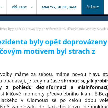
PŘÍKLADY
ANALÝZY, STUDIE, DATA
ČLÁNKY
denta byly opět doprovázeny dezinformacemi. Klíčovým motivem byl strach z
ezidenta byly opět doprovázeny
íčovým motivem byl strach z
 volby máme za sebou, máme novou hlavu stá
opadávají, je tedy na čase
shrnout si, jak probí
by z pohledu dezinformací a misinformací
si klíčové momenty předvolebního klání. E-Bez
Palackého v Olomouci se po celou dobu vole
vně zapojovalo do fact-checkingu, debunkin