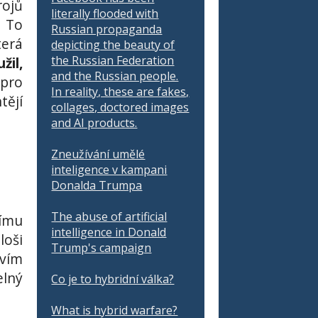
ojů
literally flooded with
. To
Russian propaganda
terá
depicting the beauty of
the Russian Federation
žil,
and the Russian people.
 pro
In reality, these are fakes,
tějí
collages, doctored images
and AI products.
Zneužívání umělé
inteligence v kampani
Donalda Trumpa
The abuse of artificial
římu
intelligence in Donald
loši
Trump's campaign
vím
elný
Co je to hybridní válka?
What is hybrid warfare?