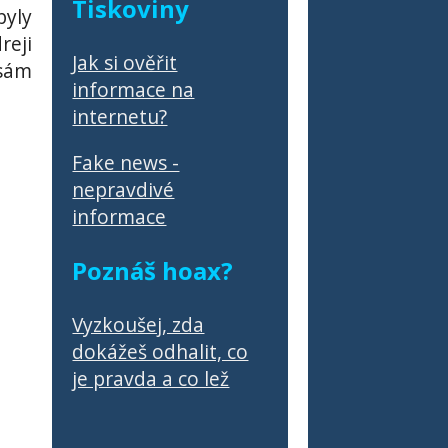
Tiskoviny
yly
reji
Jak si ověřit
 sám
informace na
internetu?
Fake news -
nepravdivé
informace
Poznáš hoax?
Vyzkoušej, zda
dokážeš odhalit, co
je pravda a co lež