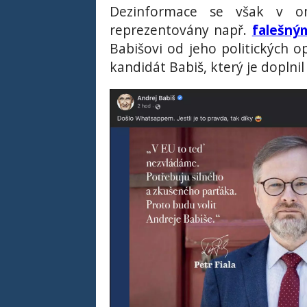
Dezinformace se však v om
reprezentovány např.
falešný
Babišovi od jeho politických o
kandidát Babiš, který je doplni