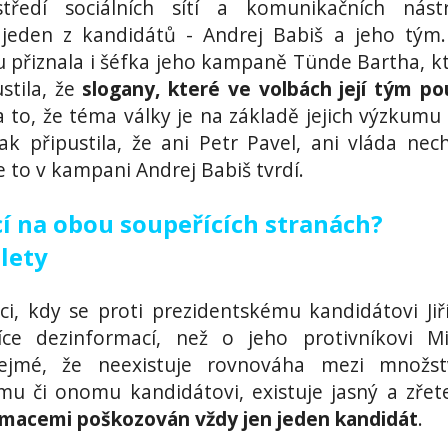
ředí sociálních sítí a komunikačních nástr
 jeden z kandidátů - Andrej Babiš a jeho tým
 přiznala i šéfka jeho kampaně Tünde Bartha, k
stila, že
slogany, které ve volbách její tým pou
 to, že téma války je na základě jejich výzkumu
ak připustila, že ani Petr Pavel, ani vláda nech
e to v kampani Andrej Babiš tvrdí.
 na obou soupeřících stranách?
lety
uaci, kdy se proti prezidentskému kandidátovi Ji
íce dezinformací, než o jeho protivníkovi Mi
řejmé, že neexistuje rovnováha mezi množst
mu či onomu kandidátovi, existuje jasný a zřet
rmacemi poškozován vždy jen jeden kandidát
.