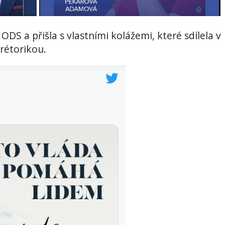
DS a přišla s vlastními kolážemi, které sdílela v
étorikou.