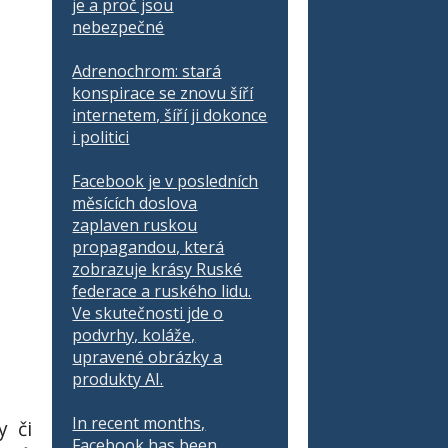
je a proč jsou
nebezpečné
Adrenochrom: stará
konspirace se znovu šíří
internetem, šíří ji dokonce
i politici
Facebook je v posledních
měsících doslova
zaplaven ruskou
propagandou, která
zobrazuje krásy Ruské
federace a ruského lidu.
Ve skutečnosti jde o
podvrhy, koláže,
upravené obrázky a
produkty AI.
In recent months,
y či
Facebook has been