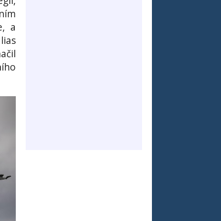
gii,
ením
e, a
lias
ačil
ího