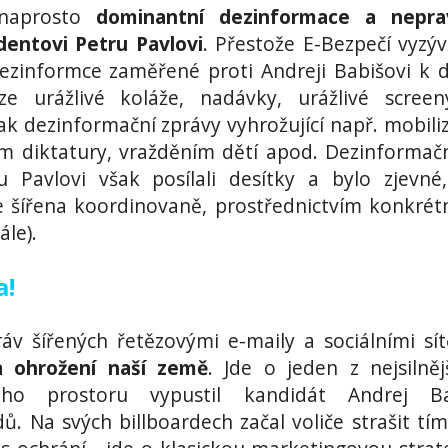
 naprosto
dominantní dezinformace a nepra
dentovi Petru Pavlovi
. Přestože E-Bezpečí vyzýv
dezinformce zaměřené proti Andreji Babišovi k d
uze urážlivé koláže, nadávky, urážlivé scree
ak dezinformační zprávy vyhrožující např. mobiliz
ím diktatury, vražděním dětí apod. Dezinformač
 Pavlovi však posílali desítky a bylo zjevné
e šířena koordinovaně, prostřednictvím konkrét
ále).
a!
v šířených řetězovými e-maily a sociálními sí
a ohrožení naší země
. Jde o jeden z nejsilněj
ého prostoru vypustil kandidát Andrej Ba
ů. Na svých billboardech začal voliče strašit tím