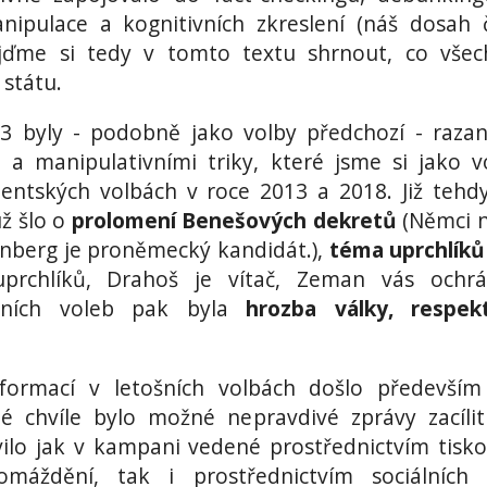
ipulace a kognitivních zkreslení (náš dosah č
ojďme si tedy v tomto textu shrnout, co vše
 státu.
23 byly - podobně jako volby předchozí - raza
 manipulativními triky, které jsme si jako vo
identských volbách v roce 2013 a 2018. Již tehd
už šlo o
prolomení Benešových dekretů
(Němci 
nberg je proněmecký kandidát.),
téma uprchlíků
prchlíků, Drahoš je vítač, Zeman vás ochrán
šních voleb pak byla
hrozba války, respek
ormací v letošních volbách došlo především
é chvíle bylo možné nepravdivé zprávy zacíli
ilo jak v kampani vedené prostřednictvím tisko
máždění, tak i prostřednictvím sociálních s