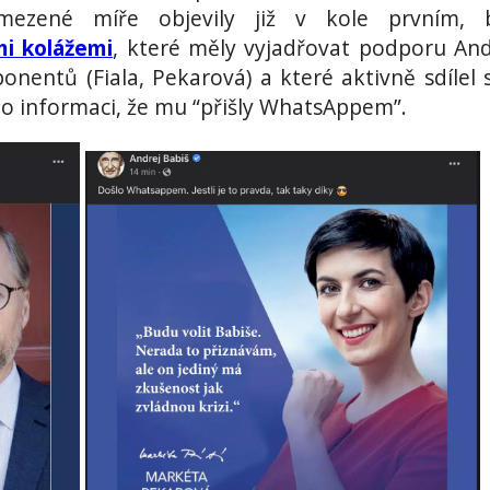
ezené míře objevily již v kole prvním, b
mi kolážemi
, které měly vyjadřovat podporu And
ponentů (Fiala, Pekarová) a které aktivně sdílel
l o informaci, že mu “přišly WhatsAppem”.