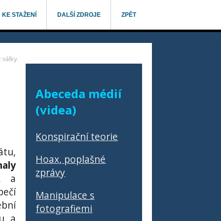
KE STAŽENÍ
DALŠÍ ZDROJE
ZPĚT
 války.
Abeceda médií
(videa)
Konspirační teorie
tu,
Hoax, poplašné
haly
zprávy
, a
pečí
Manipulace s
bní
fotografiemi
gu a