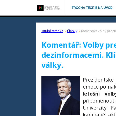
TROCHA TEORIE NA ÚVOD
Titulní stránka
Články
Komentář: Volby prezi
Komentář: Volby pr
dezinformacemi. Kl
války.
Prezidentské
emoce pomalu 
letošní vol
připomenout 
Univerzity 
kampaně akti