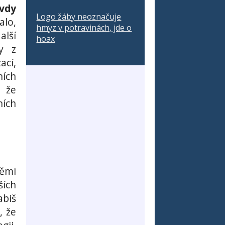
vdy
Logo žáby neoznačuje
alo,
hmyz v potravinách, jde o
alší
hoax
ny z
ací,
ních
, že
ních
těmi
ších
biš
, že