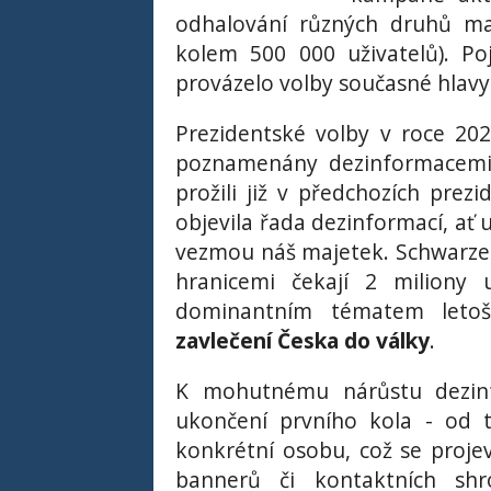
odhalování různých druhů man
kolem 500 000 uživatelů). P
provázelo volby současné hlavy
Prezidentské volby v roce 20
poznamenány dezinformacemi a
prožili již v předchozích prez
objevila řada dezinformací, ať 
vezmou náš majetek. Schwarze
hranicemi čekají 2 miliony u
dominantním tématem leto
zavlečení Česka do války
.
K mohutnému nárůstu dezinf
ukončení prvního kola - od t
konkrétní osobu, což se projev
bannerů či kontaktních shro