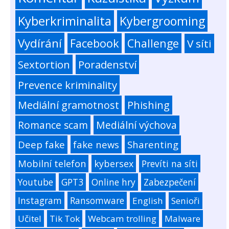
Kyberkriminalita
Kybergrooming
Vydírání
Facebook
Challenge
V síti
Sextortion
Poradenství
Prevence kriminality
Mediální gramotnost
Phishing
Romance scam
Mediální výchova
Deep fake
fake news
Sharenting
Mobilní telefon
kybersex
Prevíti na síti
Youtube
GPT3
Online hry
Zabezpečení
Instagram
Ransomware
English
Senioři
Učitel
Tik Tok
Webcam trolling
Malware