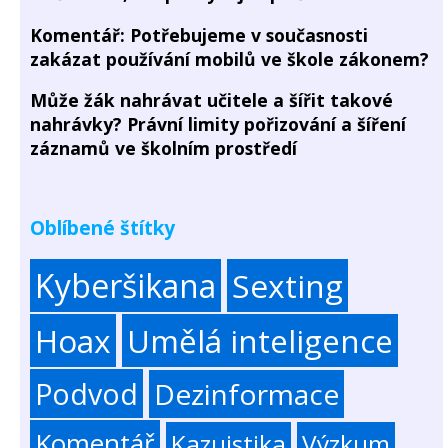
Komentář: Potřebujeme v současnosti
zakázat používání mobilů ve škole zákonem?
Může žák nahrávat učitele a šířit takové
nahrávky? Právní limity pořizování a šíření
záznamů ve školním prostředí
Oblíbené štítky
Kyberšikana
Sexting
Hoax
Umělá inteligence
Podvod
Dezinformace
Komentář
Kazuistika
Výzkum