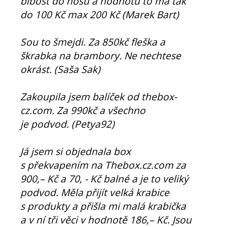
blbost do nosu a hodnotu to má tak
do 100 Kč max 200 Kč (Marek Bart)
Sou to šmejdi. Za 850kč fleška a
škrabka na brambory. Ne nechtese
okrást. (Saša Sak)
Zakoupila jsem balíček od thebox-
cz.com. Za 990kč a všechno
je podvod. (Petya92)
Já jsem si objednala box
s překvapením na Thebox.cz.com za
900,– Kč a 70, - Kč balné a je to veliký
podvod. Měla přijít velká krabice
s produkty a přišla mi malá krabička
a v ní tři věci v hodnotě 186,– Kč. Jsou