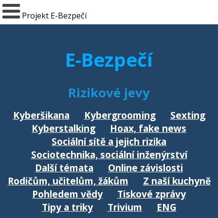
Projekt E-Bezpečí
E-Bezpečí
Rizikové jevy
Kyberšikana
Kybergrooming
Sexting
Kyberstalking
Hoax, fake news
Sociální sítě a jejich rizika
Sociotechnika, sociální inženýrství
Další témata
Online závislosti
Rodičům, učitelům, žákům
Z naší kuchyně
Pohledem vědy
Tiskové zprávy
Tipy a triky
Trivium
ENG