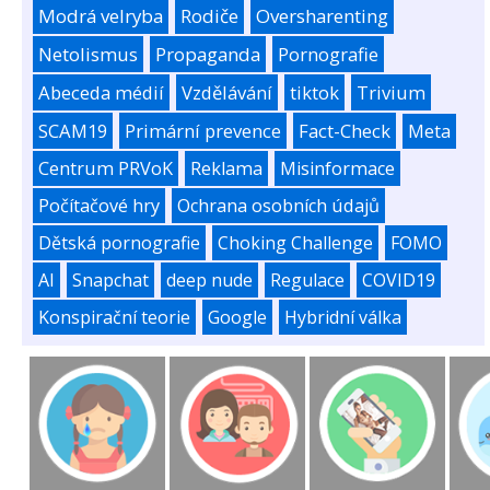
Modrá velryba
Rodiče
Oversharenting
Netolismus
Propaganda
Pornografie
Abeceda médií
Vzdělávání
tiktok
Trivium
SCAM19
Primární prevence
Fact-Check
Meta
Centrum PRVoK
Reklama
Misinformace
Počítačové hry
Ochrana osobních údajů
Dětská pornografie
Choking Challenge
FOMO
AI
Snapchat
deep nude
Regulace
COVID19
Konspirační teorie
Google
Hybridní válka