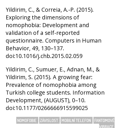
Yildirim, C., & Correia, A.-P. (2015).
Exploring the dimensions of
nomophobia: Development and
validation of a self-reported
questionnaire. Computers in Human
Behavior, 49, 130–137.
doi:10.1016/j.chb.2015.02.059
Yildirim, C., Sumuer, E., Adnan, M., &
Yildirim, S. (2015). A growing fear:
Prevalence of nomophobia among
Turkish college students. Information
Development, (AUGUST), 0–10.
doi:10.1177/0266666915599025
NOMOFOBIE
ZÁVISLOST
MOBILNÍ TELEFON
FANTOMOVÉ
VIBRACE