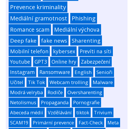
Prevence kriminality
Mediální gramotnost
Phishing
Romance scam
Mediální výchova
Deep fake
fake news
Sharenting
Mobilní telefon
kybersex
Prevíti na síti
Youtube
GPT3
Online hry
Zabezpečení
Instagram
Ransomware
English
Senioři
Učitel
Tik Tok
Webcam trolling
Malware
Modrá velryba
Rodiče
Oversharenting
Netolismus
Propaganda
Pornografie
Abeceda médií
Vzdělávání
tiktok
Trivium
SCAM19
Primární prevence
Fact-Check
Meta