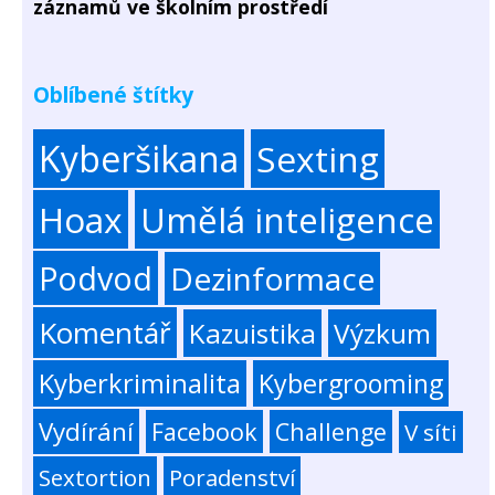
záznamů ve školním prostředí
Oblíbené štítky
Kyberšikana
Sexting
Hoax
Umělá inteligence
Podvod
Dezinformace
Komentář
Kazuistika
Výzkum
Kyberkriminalita
Kybergrooming
Vydírání
Facebook
Challenge
V síti
Sextortion
Poradenství