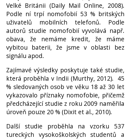
Velké Británii (Daily Mail Online, 2008).
Podle ní trpí nomofobií 53
% britsk
ých
uživatelů mobilních telefonů. Podle
autorů studie nomofobií vyvolává např.
obava, že nemáme kredit, že máme
vybitou baterii, že jsme v oblasti bez
signálu apod.
Zajímavé výsledky poskytuje také studie,
která proběhla v Indii (Murthy, 2012). 45
% sledovaných osob ve v
ěku 18 až 30 let
vykazovalo příznaky nomofobie, přičemž
předcházející studie z roku 2009 naměřila
úroveň pouze 20
%
(Dixit et al., 2010)
.
Další studie proběhla na vzorku 537
tureckých vysokoškolských studentů a