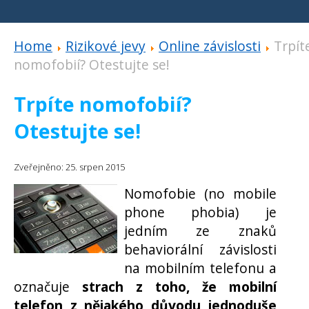
Home
Rizikové jevy
Online závislosti
Trpít
nomofobií? Otestujte se!
Trpíte nomofobií?
Otestujte se!
Zveřejněno: 25. srpen 2015
Nomofobie (no mobile
phone phobia) je
jedním ze znaků
behaviorální závislosti
na mobilním telefonu a
označuje
strach z toho, že mobilní
telefon z nějakého důvodu jednoduše