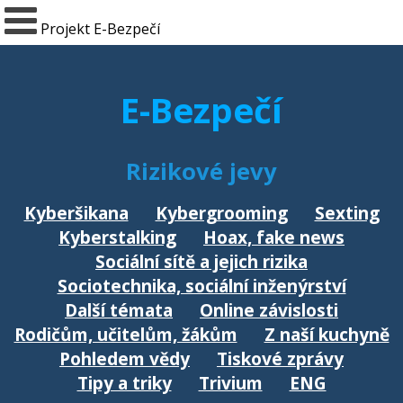
Projekt E-Bezpečí
E-Bezpečí
Rizikové jevy
Kyberšikana
Kybergrooming
Sexting
Kyberstalking
Hoax, fake news
Sociální sítě a jejich rizika
Sociotechnika, sociální inženýrství
Další témata
Online závislosti
Rodičům, učitelům, žákům
Z naší kuchyně
Pohledem vědy
Tiskové zprávy
Tipy a triky
Trivium
ENG