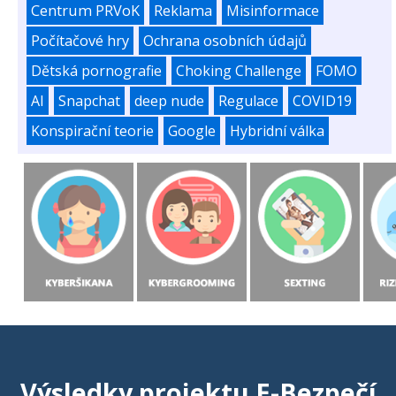
Centrum PRVoK
Reklama
Misinformace
Počítačové hry
Ochrana osobních údajů
Dětská pornografie
Choking Challenge
FOMO
AI
Snapchat
deep nude
Regulace
COVID19
Konspirační teorie
Google
Hybridní válka
Výsledky projektu E-Bezpečí