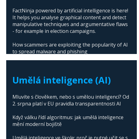
FactNinja powered by artificial intelligence is here!
It helps you analyse graphical content and detect
manipulative techniques and argumentative flaws
- for example in election campaigns.
How scammers are exploiting the popularity of AI
to spread malware and phishing
The abuse of artificial intelligence in Donald
Trump's campaign
Umělá inteligence (AI)
Mluvíte s člověkem, nebo s umělou inteligencí? Od
2. srpna platí v EU pravidla transparentnosti AI
Když válku řídí algoritmus: jak umělá inteligence
mění moderní bojiště
Umělá inteligence ve škole: proč je nutné učit se s