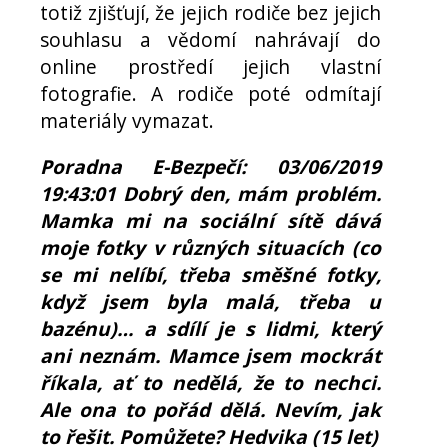
totiž zjišťují, že jejich rodiče bez jejich
souhlasu a vědomí nahrávají do
online prostředí jejich vlastní
fotografie. A rodiče poté odmítají
materiály vymazat.
Poradna E-Bezpečí: 03/06/2019
19:43:01 Dobrý den, mám problém.
Mamka mi na sociální sítě dává
moje fotky v různých situacích (co
se mi nelíbí, třeba směšné fotky,
když jsem byla malá, třeba u
bazénu)… a sdílí je s lidmi, který
ani neznám. Mamce jsem mockrát
říkala, ať to nedělá, že to nechci.
Ale ona to pořád dělá. Nevím, jak
to řešit. Pomůžete? Hedvika (15 let)