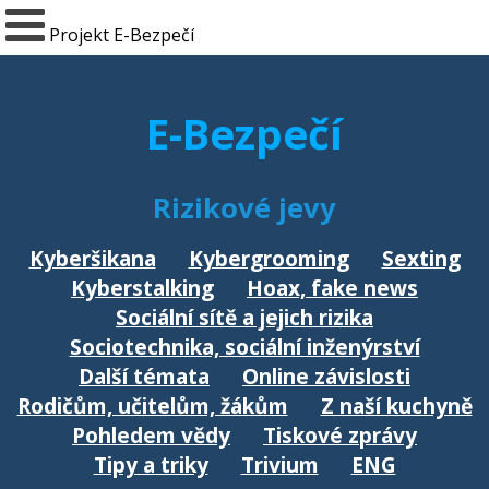
Projekt E-Bezpečí
E-Bezpečí
Rizikové jevy
Kyberšikana
Kybergrooming
Sexting
Kyberstalking
Hoax, fake news
Sociální sítě a jejich rizika
Sociotechnika, sociální inženýrství
Další témata
Online závislosti
Rodičům, učitelům, žákům
Z naší kuchyně
Pohledem vědy
Tiskové zprávy
Tipy a triky
Trivium
ENG