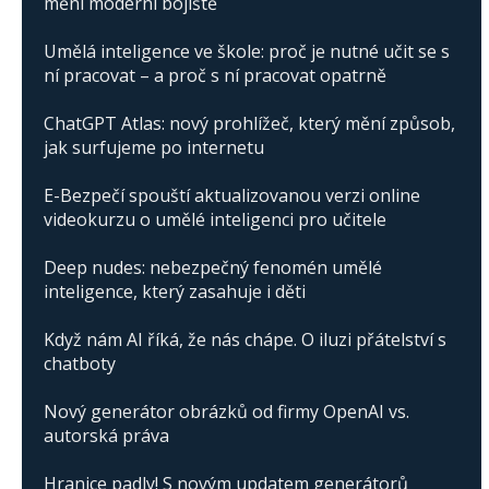
mění moderní bojiště
Umělá inteligence ve škole: proč je nutné učit se s
ní pracovat – a proč s ní pracovat opatrně
ChatGPT Atlas: nový prohlížeč, který mění způsob,
jak surfujeme po internetu
E-Bezpečí spouští aktualizovanou verzi online
videokurzu o umělé inteligenci pro učitele
Deep nudes: nebezpečný fenomén umělé
inteligence, který zasahuje i děti
Když nám AI říká, že nás chápe. O iluzi přátelství s
chatboty
Nový generátor obrázků od firmy OpenAI vs.
autorská práva
Hranice padly! S novým updatem generátorů