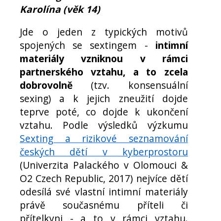
Karolína (věk 14)
Jde o jeden z typických motivů
spojených se sextingem -
intimní
materiály vzniknou v rámci
partnerského vztahu, a to zcela
dobrovolně
(tzv. konsensuální
sexing) a k jejich zneužití dojde
teprve poté, co dojde k ukončení
vztahu. Podle výsledků výzkumu
Sexting a rizikové seznamování
českých dětí v kyberprostoru
(Univerzita Palackého v Olomouci &
O2 Czech Republic, 2017) nejvíce dětí
odesílá své vlastní intimní materiály
právě současnému příteli či
přítelkyni - a to v rámci vztahu.