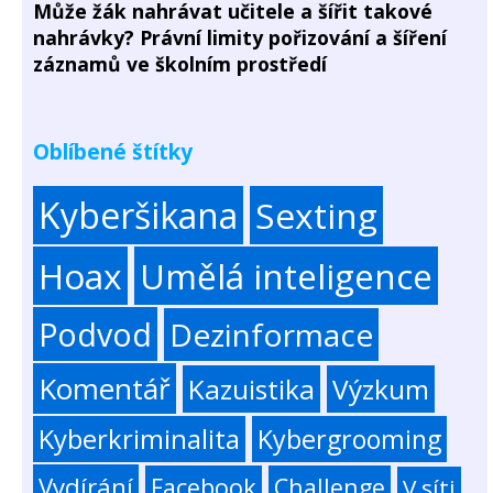
Může žák nahrávat učitele a šířit takové
nahrávky? Právní limity pořizování a šíření
záznamů ve školním prostředí
Oblíbené štítky
Kyberšikana
Sexting
Hoax
Umělá inteligence
Podvod
Dezinformace
Komentář
Kazuistika
Výzkum
Kyberkriminalita
Kybergrooming
Vydírání
Facebook
Challenge
V síti