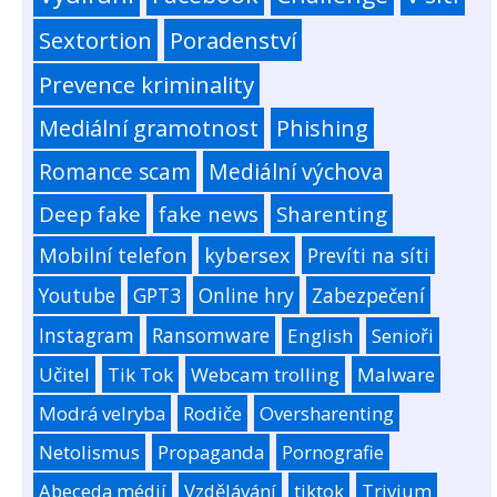
Sextortion
Poradenství
Prevence kriminality
Mediální gramotnost
Phishing
Romance scam
Mediální výchova
Deep fake
fake news
Sharenting
Mobilní telefon
kybersex
Prevíti na síti
Youtube
GPT3
Online hry
Zabezpečení
Instagram
Ransomware
English
Senioři
Učitel
Tik Tok
Webcam trolling
Malware
Modrá velryba
Rodiče
Oversharenting
Netolismus
Propaganda
Pornografie
Abeceda médií
Vzdělávání
tiktok
Trivium