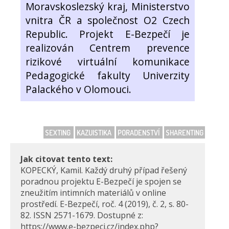
Moravskoslezský kraj, Ministerstvo
vnitra ČR a společnost O2 Czech
Republic. Projekt E-Bezpečí je
realizován Centrem prevence
rizikové virtuální komunikace
Pedagogické fakulty Univerzity
Palackého v Olomouci.
SEXTING
KAZUISTIKA
PORADENSTVÍ
SHARENTING
Jak citovat tento text:
KOPECKÝ, Kamil. Každý druhý případ řešený
poradnou projektu E-Bezpečí je spojen se
zneužitím intimních materiálů v online
prostředí. E-Bezpečí, roč. 4 (2019), č. 2, s. 80-
82. ISSN 2571-1679. Dostupné z:
https://www.e-bezpeci.cz/index.php?