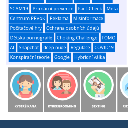
SCAM19
Primární prevence
Fact-Check
Meta
Centrum PRVoK
Reklama
Misinformace
Počítačové hry
Ochrana osobních údajů
Dětská pornografie
Choking Challenge
FOMO
AI
Snapchat
deep nude
Regulace
COVID19
Konspirační teorie
Google
Hybridní válka