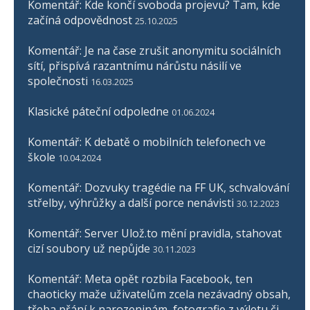
Komentář: Kde končí svoboda projevu? Tam, kde
začíná odpovědnost
25.10.2025
Komentář: Je na čase zrušit anonymitu sociálních
sítí, přispívá razantnímu nárůstu násilí ve
společnosti
16.03.2025
Klasické páteční odpoledne
01.06.2024
Komentář: K debatě o mobilních telefonech ve
škole
10.04.2024
Komentář: Dozvuky tragédie na FF UK, schvalování
střelby, výhrůžky a další porce nenávisti
30.12.2023
Komentář: Server Ulož.to mění pravidla, stahovat
cizí soubory už nepůjde
30.11.2023
Komentář: Meta opět rozbila Facebook, ten
chaoticky maže uživatelům zcela nezávadný obsah,
třeba přání k narozeninám, fotografie z výletu či