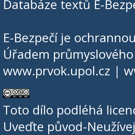
Databáze textů E-Bezpe
E-Bezpečí je ochrann
Úřadem průmyslového v
www.prvok.upol.cz
|
w
Toto dílo podléhá licen
Uveďte původ-Neužíve