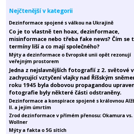
Nejčtenější v kategorii
Dezinformace spojené s válkou na Ukrajině
Co je to vlastně ten hoax, dezinformace,
misinformace nebo třeba fake news? Čím se 
termíny liší a co mají společného?
Mýty a dezinformace o Evropské unii opět rezonují
veřejným prostorem
Jedna z nejslavnějších fotografií z 2. světové 
zachycující vztyčení vlajky nad Říšským sněm
roku 1945 byla dobovou propagandou upraven
fotografie byly některé části odstraněny.
Dezinformace a konspirace spojené s královnou Alž
II. a jejím úmrtím
Zrod dezinformace v přímém přenosu: Okamura vs.
Wollner
Mýty a fakta o 5G sítích