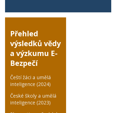
Přehled
výsledků vědy
a výzkumu E-
Bezpečí
Čeští žáci a umělá
inteligence (2024)
České školy a umělá
inteligence (2023)