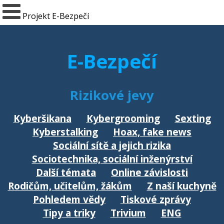
Projekt E-Bezpečí
E-Bezpečí
Rizikové jevy
Kyberšikana
Kybergrooming
Sexting
Kyberstalking
Hoax, fake news
Sociální sítě a jejich rizika
Sociotechnika, sociální inženýrství
Další témata
Online závislosti
Rodičům, učitelům, žákům
Z naší kuchyně
Pohledem vědy
Tiskové zprávy
Tipy a triky
Trivium
ENG