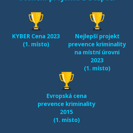
seznamování českých
dětí v kyberprostoru
(2017)
KYBER Cena 2023
Nejlepší projekt
Fenomén Minecraft v
(1. místo)
prevence kriminality
českém prostředí
na místní úrovni
(2017)
2023
(1. místo)
Další výsledky jsou k
dispozici na naší
samostatné stránce
Evropská cena
e-bezpeci.cz/vyzkum
.
prevence kriminality
2015
(1. místo)