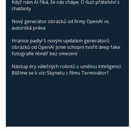
Když nám AI říká, že nás chápe. O iluzi přátelství s
chatboty
Nový generátor obrázků od firmy OpenAI vs.
autorská práva
Hranice padly! S novým updatem generátorů
obrázků od OpenAI jsme schopni tvořit deep fake
fotografie téměř bez omezení
Nástup éry válečných robotů s umělou inteligencí:
Blížíme se k vizi Skynetu z filmu Terminátor?