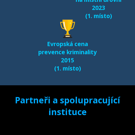
(2017)
2023
(1. místo)
Další výsledky jsou k
dispozici na naší
samostatné stránce
Evropská cena
e-bezpeci.cz/vyzkum
.
prevence kriminality
2015
(1. místo)
Partneři a spolupracující
instituce