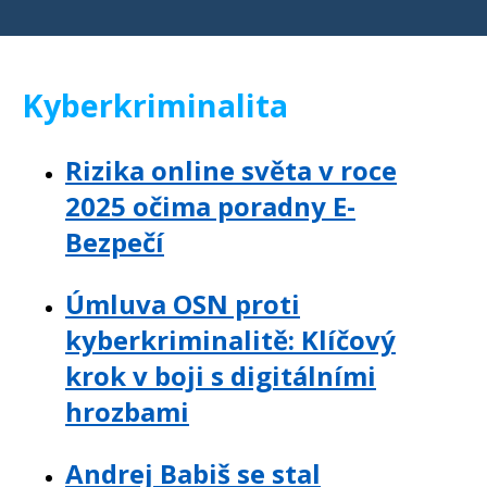
Kyberkriminalita
Rizika online světa v roce
2025 očima poradny E-
Bezpečí
Úmluva OSN proti
kyberkriminalitě: Klíčový
krok v boji s digitálními
hrozbami
Andrej Babiš se stal