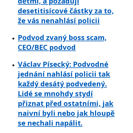
dětmi, a požadují
desetitisícové částky za to,
že vás nenahlásí policii
Podvod zvaný boss scam,
CEO/BEC podvod
Václav Písecký: Podvodné
jednání nahlásí policii tak
každý desátý podvedený.
Lidé se mnohdy stydí
přiznat před ostatními, jak
naivní byli nebo jak hloupě
se nechali napálit.