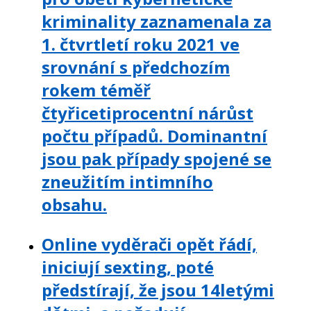
kriminality zaznamenala za
1. čtvrtletí roku 2021 ve
srovnání s předchozím
rokem téměř
čtyřicetiprocentní nárůst
počtu případů. Dominantní
jsou pak případy spojené se
zneužitím intimního
obsahu.
Online vyděrači opět řádí,
iniciují sexting, poté
předstírají, že jsou 14letými