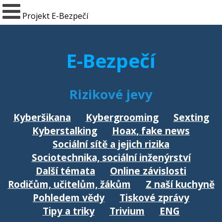
Projekt E-Bezpečí
E-Bezpečí
Rizikové jevy
Kyberšikana
Kybergrooming
Sexting
Kyberstalking
Hoax, fake news
Sociální sítě a jejich rizika
Sociotechnika, sociální inženýrství
Další témata
Online závislosti
Rodičům, učitelům, žákům
Z naší kuchyně
Pohledem vědy
Tiskové zprávy
Tipy a triky
Trivium
ENG