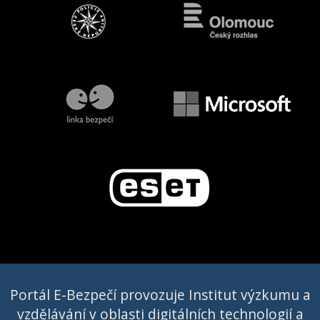
Portál E-Bezpečí provozuje Institut výzkumu a
vzdělávání v oblasti digitálních technologií a