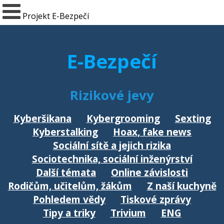
Projekt E-Bezpečí
E-Bezpečí
Rizikové jevy
Kyberšikana
Kybergrooming
Sexting
Kyberstalking
Hoax, fake news
Sociální sítě a jejich rizika
Sociotechnika, sociální inženýrství
Další témata
Online závislosti
Rodičům, učitelům, žákům
Z naší kuchyně
Pohledem vědy
Tiskové zprávy
Tipy a triky
Trivium
ENG