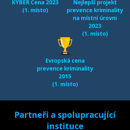
KYBER Cena 2023
Nejlepší projekt
Fenomén Minecraft v
(1. místo)
prevence kriminality
českém prostředí
na místní úrovni
(2017)
2023
(1. místo)
Další výsledky jsou k
dispozici na naší
samostatné stránce
Evropská cena
e-bezpeci.cz/vyzkum
.
prevence kriminality
2015
(1. místo)
Partneři a spolupracující
instituce