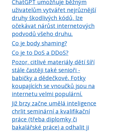
ChatGPT umožňuje běžným
uživatelům vytvářet nejrůznější
druhy škodlivých kódů, lze
očekávat nárůst internetových
podvodů všeho druhu.
Co je body shaming?
Co je to DoS a DDoS?
Pozor, citlivé materiály dětí šíří
stále častěji také senioři -
babičky a dědečkové. Fotky
koupajících se vnoučků jsou na
internetu velmi populární.
Již brzy začne umělá inteligence
chrlit seminární a kvalifikační
práce (třeba diplomky či
bakalářské práce) a odhalit ji