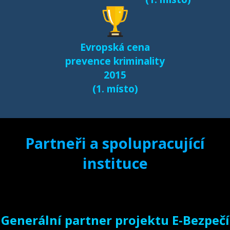
Evropská cena
prevence kriminality
2015
(1. místo)
Partneři a spolupracující
instituce
Generální partner projektu E-Bezpečí