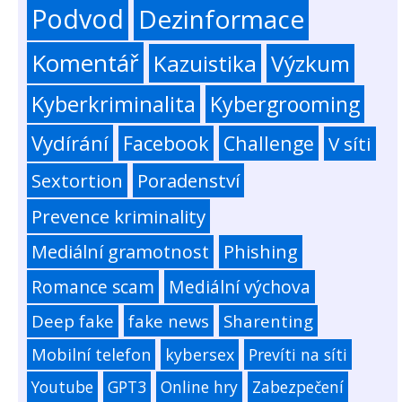
Podvod
Dezinformace
Komentář
Kazuistika
Výzkum
Kyberkriminalita
Kybergrooming
Vydírání
Facebook
Challenge
V síti
Sextortion
Poradenství
Prevence kriminality
Mediální gramotnost
Phishing
Romance scam
Mediální výchova
Deep fake
fake news
Sharenting
Mobilní telefon
kybersex
Prevíti na síti
Youtube
GPT3
Online hry
Zabezpečení