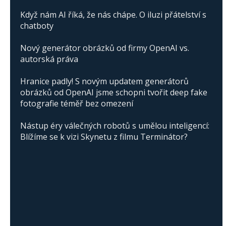
Když nám AI říká, že nás chápe. O iluzi přátelství s
chatboty
Nový generátor obrázků od firmy OpenAI vs.
autorská práva
Hranice padly! S novým updatem generátorů
obrázků od OpenAI jsme schopni tvořit deep fake
fotografie téměř bez omezení
Nástup éry válečných robotů s umělou inteligencí:
Blížíme se k vizi Skynetu z filmu Terminátor?