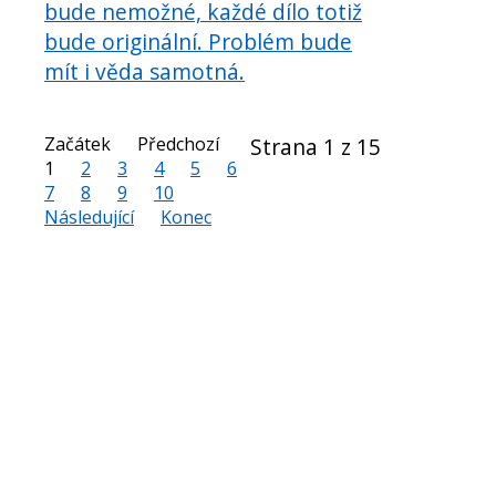
bude nemožné, každé dílo totiž
bude originální. Problém bude
mít i věda samotná.
Začátek
Předchozí
Strana 1 z 15
1
2
3
4
5
6
7
8
9
10
Následující
Konec