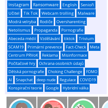
Instagram
Ransomware
English
Senioři
Učitel
Tik Tok
Webcam trolling
Malware
Modrá velryba
Rodiče
Oversharenting
Netolismus
Propaganda
Pornografie
Abeceda médií
Vzdělávání
tiktok
Trivium
SCAM19
Primární prevence
Fact-Check
Meta
Centrum PRVoK
Reklama
Misinformace
Počítačové hry
Ochrana osobních údajů
Dětská pornografie
Choking Challenge
FOMO
AI
Snapchat
deep nude
Regulace
COVID19
Konspirační teorie
Google
Hybridní válka