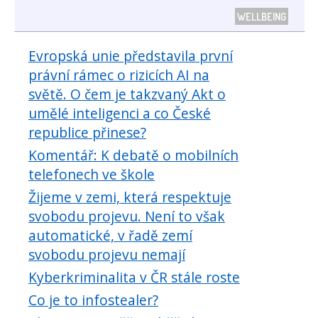
WELLBEING
Evropská unie představila první
právní rámec o rizicích AI na
světě. O čem je takzvaný Akt o
umělé inteligenci a co České
republice přinese?
Komentář: K debatě o mobilních
telefonech ve škole
Žijeme v zemi, která respektuje
svobodu projevu. Není to však
automatické, v řadě zemí
svobodu projevu nemají
Kyberkriminalita v ČR stále roste
Co je to infostealer?