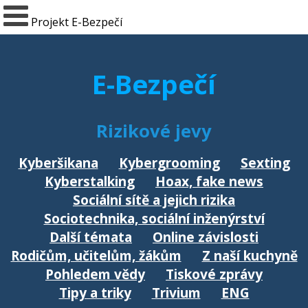
Projekt E-Bezpečí
E-Bezpečí
Rizikové jevy
Kyberšikana
Kybergrooming
Sexting
Kyberstalking
Hoax, fake news
Sociální sítě a jejich rizika
Sociotechnika, sociální inženýrství
Další témata
Online závislosti
Rodičům, učitelům, žákům
Z naší kuchyně
Pohledem vědy
Tiskové zprávy
Tipy a triky
Trivium
ENG