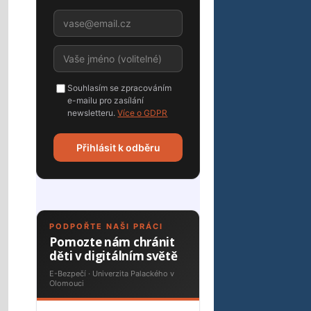
Souhlasím se zpracováním
e-mailu pro zasílání
newsletteru.
Více o GDPR
Přihlásit k odběru
PODPOŘTE NAŠI PRÁCI
Pomozte nám chránit
děti v digitálním světě
E-Bezpečí · Univerzita Palackého v
Olomouci