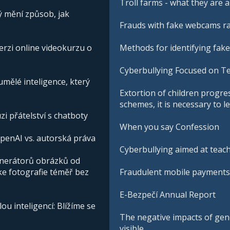
Troll farms - what they are
ý mění způsob, jak
Frauds with fake webcams ra
erzi online videokurzu o
Methods for identifying fake
Cyberbullying Focused on Te
ělé inteligence, který
Extortion of children progre
schemes, it is necessary to 
zi přátelství s chatboty
When you say Confession
penAI vs. autorská práva
Cyberbullying aimed at teach
enerátorů obrázků od
ke fotografie téměř bez
Fraudulent mobile payments 
E-Bezpečí Annual Report
u inteligencí: Blížíme se
The negative impacts of gener
visible