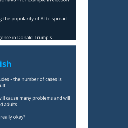
 the popularity of AI to spread
ligence in Donald Trump's
lish
es - the number of cases is
ult
ll cause many problems and will
nd adults
really okay?