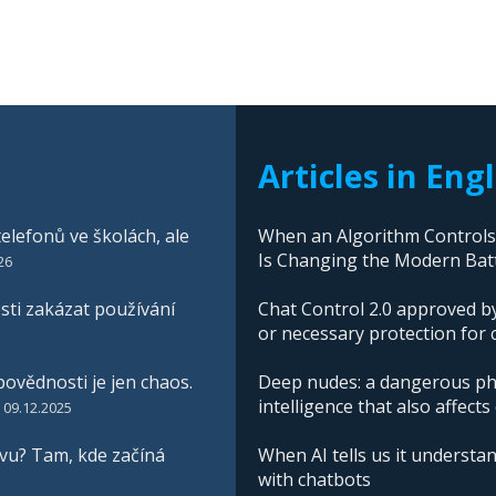
Articles in Eng
elefonů ve školách, ale
When an Algorithm Controls W
Is Changing the Modern Batt
26
ti zakázat používání
Chat Control 2.0 approved by
or necessary protection for 
ovědnosti je jen chaos.
Deep nudes: a dangerous phe
intelligence that also affects
09.12.2025
vu? Tam, kde začíná
When AI tells us it understan
with chatbots