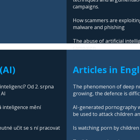
campaigns.
How scammers are exploiting
malware and phishing
The abuse of artificial intel
campaign
(AI)
Articles in Eng
nteligencí? Od 2. srpna
The phenomenon of deep nud
 AI
growing, the defence is diffic
á inteligence mění
AI-generated pornography wi
be used to attack children a
nutné učit se s ní pracovat
Is watching porn by children 