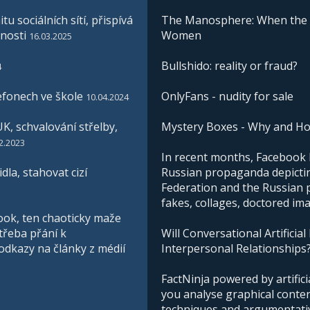
u sociálních sítí, přispívá
The Manosphere: When the I
nosti
Women
16.03.2025
Bullshido: reality or fraud?
4
efonech ve škole
OnlyFans - nudity for sale
10.04.2024
K, schvalování střelby,
Mystery Boxes - Why and H
2.2023
In recent months, Facebook h
la, stahovat cizí
Russian propaganda depictin
Federation and the Russian pe
fakes, collages, doctored im
ook, ten chaoticky maže
třeba přání k
Will Conversational Artificial
 odkazy na články z médií
Interpersonal Relationships
FactNinja powered by artificia
you analyse graphical conte
techniques and argumentative