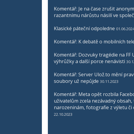
Komentář: Je na čase zrušit anonymit
razantnímu nárůstu násilí ve společ
Klasické páteční odpoledne
01.06.202
Komentář: K debatě o mobilních tel
Komentář: Dozvuky tragédie na FF U
výhrůžky a další porce nenávisti
30.1
Komentář: Server Ulož.to mění pravid
soubory už nepůjde
30.11.2023
Komentář: Meta opět rozbila Faceb
uživatelům zcela nezávadný obsah, 
narozeninám, fotografie z výletu či
22.10.2023