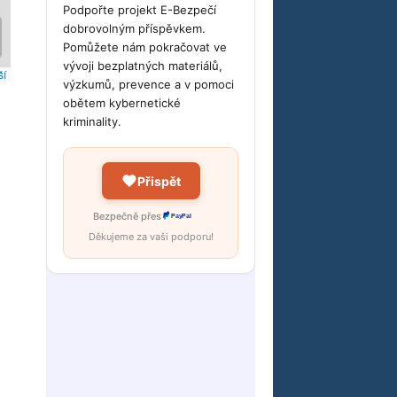
Podpořte projekt E-Bezpečí
dobrovolným příspěvkem.
Pomůžete nám pokračovat ve
vývoji bezplatných materiálů,
výzkumů, prevence a v pomoci
obětem kybernetické
kriminality.
Přispět
Bezpečně přes
PayPal
Děkujeme za vaši podporu!