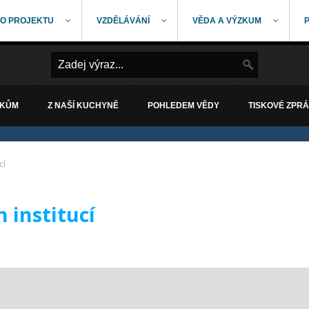
O PROJEKTU
VZDĚLÁVÁNÍ
VĚDA A VÝZKUM
ÁKŮM
Z NAŠÍ KUCHYNĚ
POHLEDEM VĚDY
TISKOVÉ ZPR
cí
 institucí