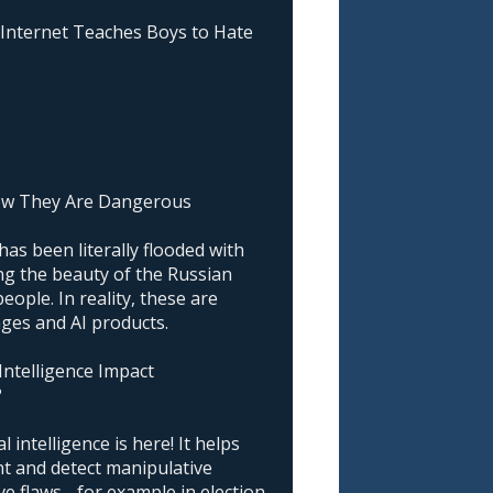
nternet Teaches Boys to Hate
ow They Are Dangerous
as been literally flooded with
g the beauty of the Russian
ople. In reality, these are
ages and AI products.
 Intelligence Impact
?
l intelligence is here! It helps
nt and detect manipulative
 flaws - for example in election