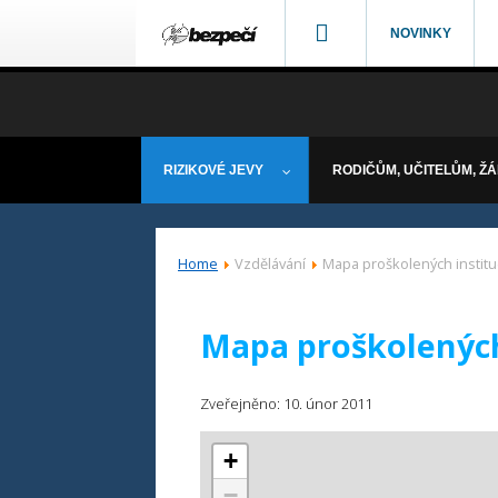
NOVINKY
RIZIKOVÉ JEVY
RODIČŮM, UČITELŮM, Ž
Home
Vzdělávání
Mapa proškolených institu
Mapa proškolených
Zveřejněno: 10. únor 2011