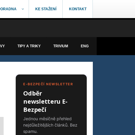
PORADNA
KE STAŽENÍ
KONTAKT
ÁVY
TIPY A TRIKY
TRIVIUM
ENG
E-BEZPEČÍ NEWSLETTER
Odběr
newsletteru E-
Bezpečí
Jednou měsíčně přehled
nejdůležitějších článků. Bez
spamu.