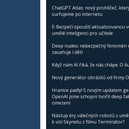
ChatGPT Atlas: nový prohlížeč, kter
surfujeme po internetu
E-Bezpečí spouští aktualizovanou v
umělé inteligenci pro učitele
Deep nudes: nebezpečný fenomén um
zasahuje i děti
Když nám AI říká, že nás chápe. O ilu
Nový generátor obrázků od firmy O
Hranice padly! S novým updatem g
OpenAI jsme schopni tvořit deep fa
omezení
Nástup éry válečných robotů s umělo
k vizi Skynetu z filmu Terminátor?