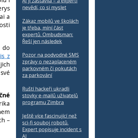
AI ji zastavila – a experti
nevědí, co si myslet
erys
ai a
Zákaz mobilů ve školách
osti
je třeba, míní část
expertů. Ombudsman:
Řeší jen následek
e do
Pozor na podvodné SMS
is z
zprávy o nezaplaceném
jich
parkovném či pokutách
 své
za parkování
Ruští hackeři ukradli
ečné
stovky e-mailů uživatelů
programu Zimbra
rika
énem
Ještě více fascinující než
ch –
sci-fi souboj robotů.
Expert popisuje incident s
AI