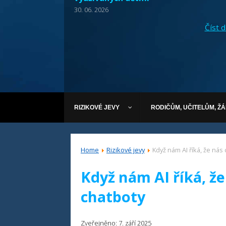
30. 06. 2026
Číst dá
RIZIKOVÉ JEVY
RODIČŮM, UČITELŮM, Ž
Home
Rizikové jevy
Když nám AI říká, že nás 
Když nám AI říká, že 
chatboty
Zveřejněno: 7. září 2025