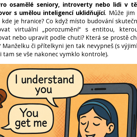
ro osamělé seniory, introverty nebo lidi v t
vor s umělou inteligencí uklidňující
. Může jim
le kde je hranice? Co když místo budování skuteč
at virtuální „porozumění“ s entitou, ktero
t nebo upravit podle chuti? Která se prostě c
? Manželku či přítelkyni jen tak nevypneš (s výji
 i tam se vše nakonec vymklo kontrole).