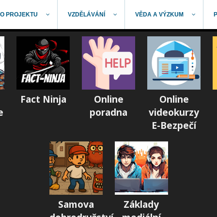
O PROJEKTU
VZDĚLÁVÁNÍ
VĚDA A VÝZKUM
Fact Ninja
Online
Online
e
poradna
videokurzy
E-Bezpečí
Samova
Základy