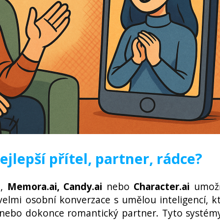
jlepší přítel, partner, rádce?
i
,
Memora.ai, Candy.ai
nebo
Character.ai
umožň
elmi osobní konverzace s umělou inteligencí, k
, nebo dokonce romantický partner. Tyto systém