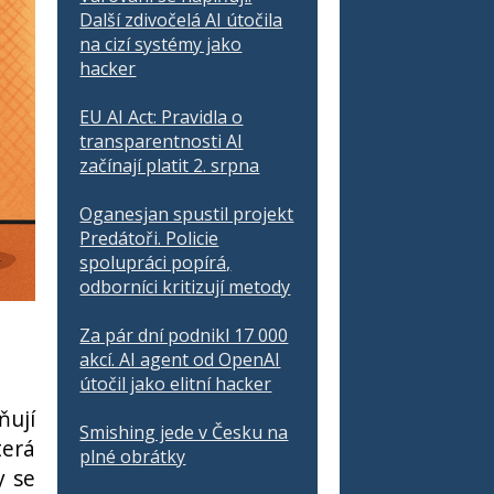
Další zdivočelá AI útočila
na cizí systémy jako
hacker
EU AI Act: Pravidla o
transparentnosti AI
začínají platit 2. srpna
Oganesjan spustil projekt
Predátoři. Policie
spolupráci popírá,
odborníci kritizují metody
Za pár dní podnikl 17 000
akcí. AI agent od OpenAI
útočil jako elitní hacker
ují
Smishing jede v Česku na
terá
plné obrátky
y se