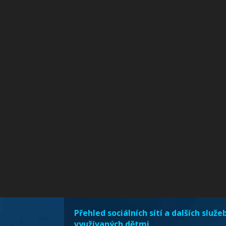
Přehled sociálních sítí a dalších služe
využívaných dětmi