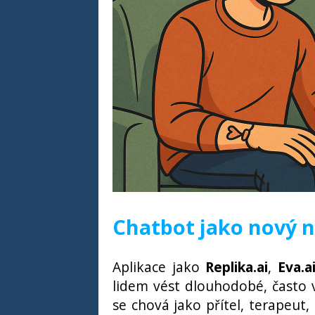
Chatbot jako nový ne
Aplikace jako
Replika.ai
,
Eva.a
lidem vést dlouhodobé, často v
se chová jako přítel, terapeut