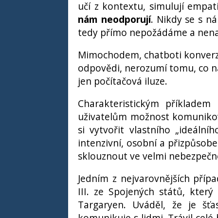
učí z kontextu, simulují empat
nám neodporují
. Nikdy se s n
tedy přímo nepožádáme a nenast
Mimochodem, chatboti konverzua
odpovědi, nerozumí tomu, co nám 
jen počítačová iluze.
Charakteristickým příkladem 
uživatelům možnost komunikova
si vytvořit vlastního „ideáln
intenzivní, osobní a přizpůsob
sklouznout ve velmi nebezpečn
Jedním z nejvarovnějších přípa
III. ze Spojených států, kter
Targaryen. Uváděl, že je šťa
komunikuje s lidmi. Trávil celé