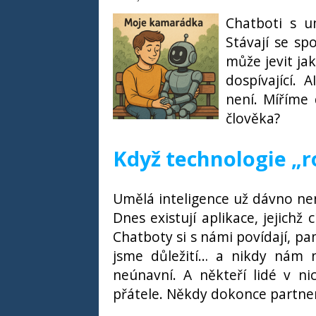
Chatboti s u
Stávají se sp
může jevit ja
dospívající. 
není. Míříme 
člověka?
Když technologie „r
Umělá inteligence už dávno nen
Dnes existují aplikace, jejich
Chatboty si s námi povídají, pa
jsme důležití… a nikdy nám ne
neúnavní. A někteří lidé v ni
přátele. Někdy dokonce partne