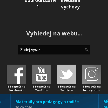
dobrodružství
mediální
1
výchovy
Vyhledej na webu...
E-Bezpečí na
E-Bezpečí na
E-Bezpečí na
E-Bezpečí na
Facebooku
YouTube
Twitteru
Instagramu
b
Materiály pro pedagogy a rodiče
MŠ
mo
30. 06. 2026