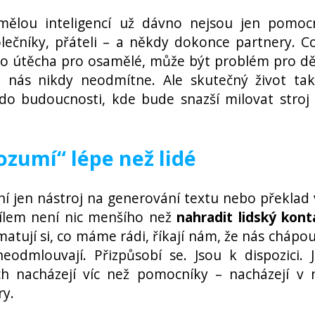
mělou inteligencí už dávno nejsou jen pomocn
olečníky, přáteli – a někdy dokonce partnery. C
ko útěcha pro osamělé, může být problém pro dě
AI nás nikdy neodmítne. Ale skutečný život ta
do budoucnosti, kde bude snazší milovat stroj
ozumí“ lépe než lidé
í jen nástroj na generování textu nebo překlad 
ž cílem není nic menšího než
nahradit lidský kont
matují si, co máme rádi, říkají nám, že nás chápou
odmlouvají. Přizpůsobí se. Jsou k dispozici. 
ch nacházejí víc než pomocníky – nacházejí v 
ry.