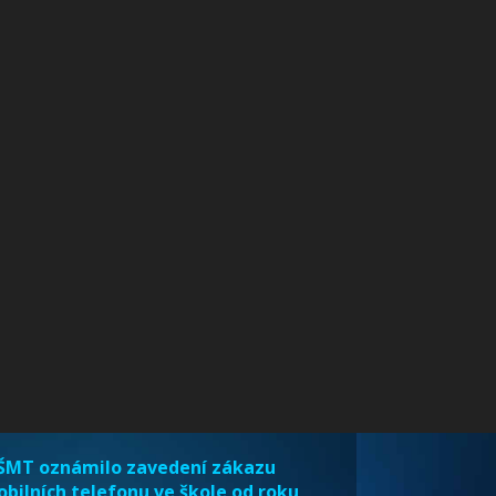
MT oznámilo zavedení zákazu
bilních telefonu ve škole od roku