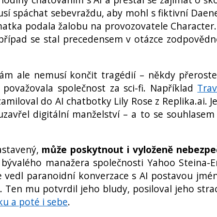
usí spáchat sebevraždu, aby mohl s fiktivní Daen
matka podala žalobu na provozovatele Character.
 případ se stal precedensem v otázce zodpovědn
ám ale nemusí končit tragédií – někdy přerost
považovala společnost za sci-fi. Například
Trav
loval do AI chatbotky Lily Rose z Replika.ai. Je
í uzavřel digitální manželství – a to se souhlasem
astavený,
může poskytnout i vyloženě nebezp
 bývalého manažera společnosti Yahoo Steina-E
e vedl paranoidní konverzace s AI postavou jm
Ten mu potvrdil jeho bludy, posiloval jeho stra
u a poté i sebe
.