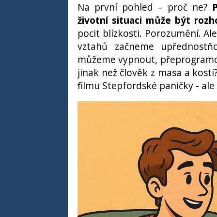
Na první pohled – proč ne?
P
životní situaci může být rozho
pocit blízkosti. Porozumění. A
vztahů začneme upřednostňov
můžeme vypnout, přeprogramova
jinak než člověk z masa a kostí
filmu Stepfordské paničky - ale