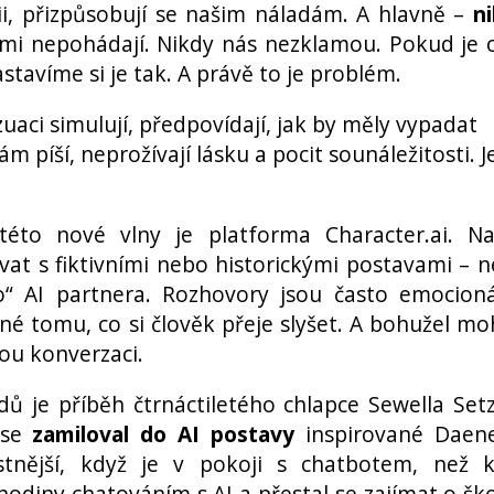
ii, přizpůsobují se našim náladám. A hlavně –
n
ámi nepohádají. Nikdy nás nezklamou. Pokud je 
avíme si je tak. A právě to je problém.
ci simulují, předpovídají, jak by měly vypadat
píší, neprožívají lásku a pocit sounáležitosti. J
této nové vlny je platforma Character.ai. Na
t s fiktivními nebo historickými postavami – 
ího“ AI partnera. Rozhovory jsou často emocion
ené tomu, co si člověk přeje slyšet. A bohužel m
ou konverzaci.
dů je příběh čtrnáctiletého chlapce Sewella Set
ý se
zamiloval do AI postavy
inspirované Daen
stnější, když je v pokoji s chatbotem, než 
 hodiny chatováním s AI a přestal se zajímat o ško