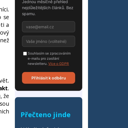
Jednou měsíčně přehled
nejdůležitějších článků. Bez
íci.
spamu.
o se
ti a
kový
 než
Souhlasím se zpracováním
e-mailu pro zasílání
newsletteru.
Více o GDPR
Přihlásit k odběru
vět.
akt
.
, že
Jsou
nich
Přečteno jinde