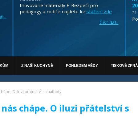
Inovované materiály E-Bezpečí pro
20
pedagogy a rodiče najdete ke
stažení zde
.
21.
l...
Po
Číst dál...
ÁKŮM
Z NAŠÍ KUCHYNĚ
POHLEDEM VĚDY
TISKOVÉ ZPR
chápe. O iluzi přátelství s chatboty
nás chápe. O iluzi přátelství s