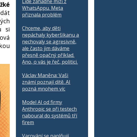
Lidé záhadně mizí z
ěžké
WhatsAppu. Meta
 dát
přiznala problém
ných
Chceme, aby děti
u si
nepáchaly kyberšikanu a
hová
nechovaly se agresivně,
mkou
ale často jim dáváme
přesně opačný příklad.
Ano, o vás je řeč, politici.
Václav Maněna: Vaši
známí poznají dítě. AI
pozná mnohem víc
Model AI od firmy
Anthropic se při testech
naboural do systémů tří
firem
Varování se naplňují.