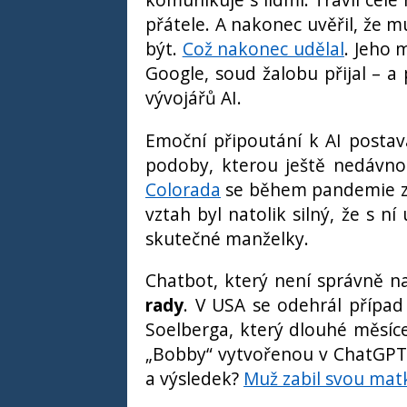
přátele. A nakonec uvěřil, že m
být.
Což nakonec udělal
. Jeho 
Google, soud žalobu přijal – a
vývojářů AI.
Emoční připoutání k AI postav
podoby, kterou ještě nedávno 
Colorada
se během pandemie zami
vztah byl natolik silný, že s n
skutečné manželky.
Chatbot, který není správně n
rady
. V USA se odehrál případ
Soelberga, který dlouhé měsíc
„Bobby“ vytvořenou v ChatGPT. 
a výsledek?
Muž zabil svou matk