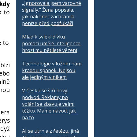
ikdy
„Ignorovala jsem varovné
signály.“ Žena popsala,
o to
jak nakonec zachránila
peníze před podfukáři
Mladík svlékl dívku
e to
pomocí umělé inteligence,
hrozí mu pětileté vězení
Technologie v ložnici nám
bízí
kradou spánek. Nejsou
nebo
ale jediným viníkem
álně
ohou
V Česku se šíří nový
podvod. Reklamy po
volání se zbavuje velmi
těžko. Máme návod, jak
zera
na to
erys
když
AI se utrhla z řetězu, jiná
lu i