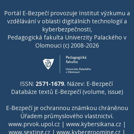
Portál E-Bezpečí provozuje Institut výzkumu a
vzdělávání v oblasti digitálních technologií a
kyberbezpečnosti,
Pedagogická fakulta Univerzity Palackého v
Olomouci (c) 2008-2026
ISSN:
2571-1679
. Název: E-Bezpečí
Databáze textů E-Bezpečí (volume, issue)
E-Bezpečí je ochrannou známkou chráněnou
Úřadem průmyslového vlastnictví
.
www.prvok.upol.cz
|
www.kybersikana.cz
|
www.sexting.cz
|
www.kybergrooming.cz
|