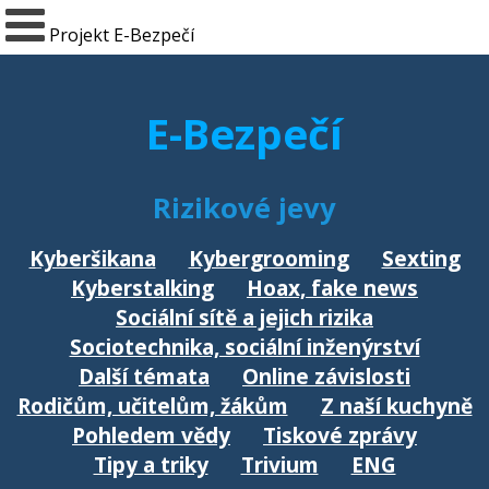
Projekt E-Bezpečí
E-Bezpečí
Rizikové jevy
Kyberšikana
Kybergrooming
Sexting
Kyberstalking
Hoax, fake news
Sociální sítě a jejich rizika
Sociotechnika, sociální inženýrství
Další témata
Online závislosti
Rodičům, učitelům, žákům
Z naší kuchyně
Pohledem vědy
Tiskové zprávy
Tipy a triky
Trivium
ENG