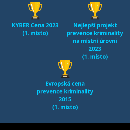
dětí v kyberprostoru
(2017)
KYBER Cena 2023
Nejlepší projekt
Fenomén Minecraft v
(1. místo)
prevence kriminality
českém prostředí
na místní úrovni
(2017)
2023
(1. místo)
Další výsledky jsou k
dispozici na naší
samostatné stránce
Evropská cena
e-bezpeci.cz/vyzkum
.
prevence kriminality
2015
(1. místo)