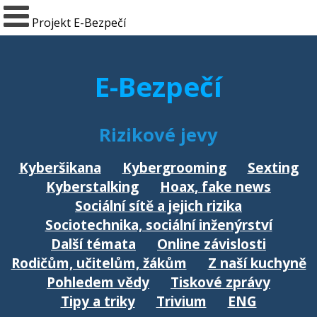
Projekt E-Bezpečí
E-Bezpečí
Rizikové jevy
Kyberšikana
Kybergrooming
Sexting
Kyberstalking
Hoax, fake news
Sociální sítě a jejich rizika
Sociotechnika, sociální inženýrství
Další témata
Online závislosti
Rodičům, učitelům, žákům
Z naší kuchyně
Pohledem vědy
Tiskové zprávy
Tipy a triky
Trivium
ENG