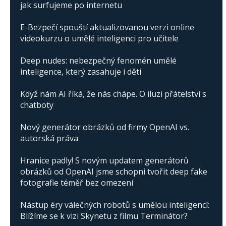
jak surfujeme po internetu
E-Bezpečí spouští aktualizovanou verzi online
videokurzu o umělé inteligenci pro učitele
Deep nudes: nebezpečný fenomén umělé
inteligence, který zasahuje i děti
Když nám AI říká, že nás chápe. O iluzi přátelství s
chatboty
Nový generátor obrázků od firmy OpenAI vs.
autorská práva
Hranice padly! S novým updatem generátorů
obrázků od OpenAI jsme schopni tvořit deep fake
fotografie téměř bez omezení
Nástup éry válečných robotů s umělou inteligencí:
Blížíme se k vizi Skynetu z filmu Terminátor?