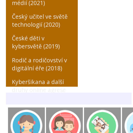
médií (2021)
Český učitel ve světě
technologií (2020)
České děti v
kybersvětě (2019)
Rodič a rodičovství v
digitální éře (2018)
Kyberšikana a další
druhy online agrese
zaměřené na učitele
(MONO, 2018)
Rizikové formy
chování českých a