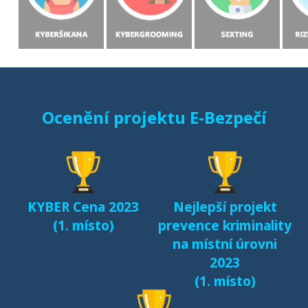
slovenských dětí v
prostředí internetu
(MONO, 2015)
Starci na netu (2018)
Ocenění projektu E-Bezpečí
Sexting a rizikové
seznamování českých
dětí v kyberprostoru
(2017)
KYBER Cena 2023
Nejlepší projekt
Fenomén Minecraft v
(1. místo)
prevence kriminality
českém prostředí
na místní úrovni
(2017)
2023
(1. místo)
Další výsledky jsou k