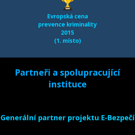
dispozici na naší
samostatné stránce
Evropská cena
e-bezpeci.cz/vyzkum
.
prevence kriminality
2015
(1. místo)
Partneři a spolupracující
instituce
Generální partner projektu E-Bezpečí