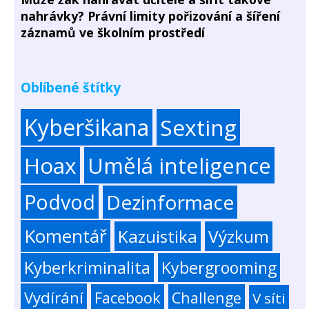
nahrávky? Právní limity pořizování a šíření
záznamů ve školním prostředí
Oblíbené štítky
Kyberšikana
Sexting
Hoax
Umělá inteligence
Podvod
Dezinformace
Komentář
Kazuistika
Výzkum
Kyberkriminalita
Kybergrooming
Vydírání
Facebook
Challenge
V síti