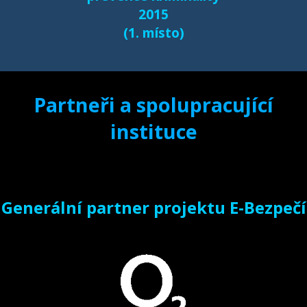
2015
(1. místo)
Partneři a spolupracující
instituce
Generální partner projektu E-Bezpečí