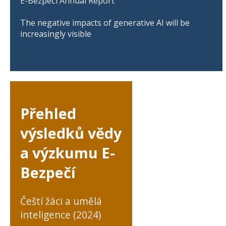
E-Bezpečí Annual Report
The negative impacts of generative AI will be
increasingly visible
Přehled
výsledků vědy
a výzkumu E-
Bezpečí
Čeští žáci a umělá
inteligence (2024)