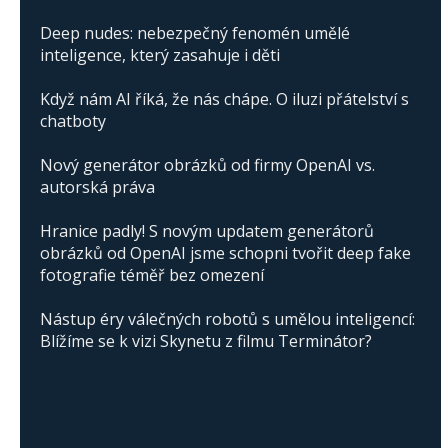
Deep nudes: nebezpečný fenomén umělé
inteligence, který zasahuje i děti
Když nám AI říká, že nás chápe. O iluzi přátelství s
chatboty
Nový generátor obrázků od firmy OpenAI vs.
autorská práva
Hranice padly! S novým updatem generátorů
obrázků od OpenAI jsme schopni tvořit deep fake
fotografie téměř bez omezení
Nástup éry válečných robotů s umělou inteligencí:
Blížíme se k vizi Skynetu z filmu Terminátor?