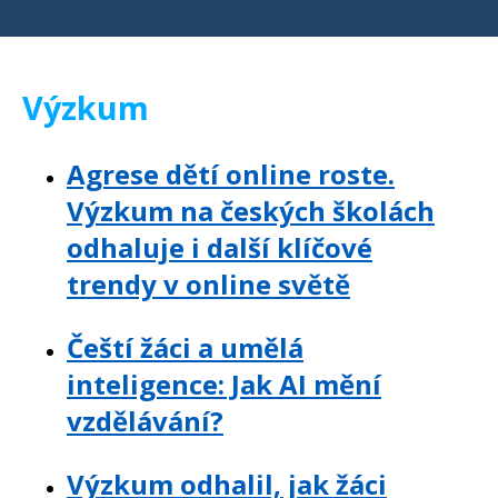
Výzkum
Agrese dětí online roste.
Výzkum na českých školách
odhaluje i další klíčové
trendy v online světě
Čeští žáci a umělá
inteligence: Jak AI mění
vzdělávání?
Výzkum odhalil, jak žáci