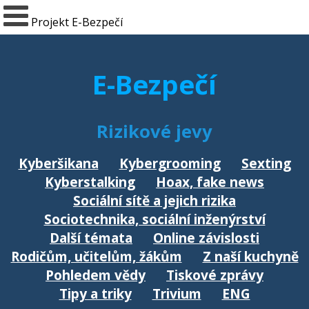
Projekt E-Bezpečí
E-Bezpečí
Rizikové jevy
Kyberšikana
Kybergrooming
Sexting
Kyberstalking
Hoax, fake news
Sociální sítě a jejich rizika
Sociotechnika, sociální inženýrství
Další témata
Online závislosti
Rodičům, učitelům, žákům
Z naší kuchyně
Pohledem vědy
Tiskové zprávy
Tipy a triky
Trivium
ENG