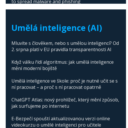
to spread malware and phishing
The abuse of artificial intelligence in Donald
Trump's campaign
Umělá inteligence (AI)
Mluvíte s člověkem, nebo s umělou inteligencí? Od
2. srpna platí v EU pravidla transparentnosti AI
Když válku řídí algoritmus: jak umělá inteligence
mění moderní bojiště
Umělá inteligence ve škole: proč je nutné učit se s
ní pracovat – a proč s ní pracovat opatrně
ChatGPT Atlas: nový prohlížeč, který mění způsob,
jak surfujeme po internetu
E-Bezpečí spouští aktualizovanou verzi online
videokurzu o umělé inteligenci pro učitele