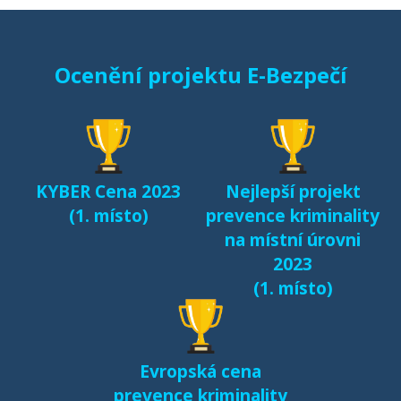
Starci na netu (2018)
Ocenění projektu E-Bezpečí
Sexting a rizikové
seznamování českých
dětí v kyberprostoru
(2017)
KYBER Cena 2023
Nejlepší projekt
Fenomén Minecraft v
(1. místo)
prevence kriminality
českém prostředí
na místní úrovni
(2017)
2023
(1. místo)
Další výsledky jsou k
dispozici na naší
samostatné stránce
Evropská cena
e-bezpeci.cz/vyzkum
.
prevence kriminality