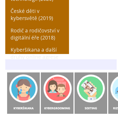
České děti v
kybersvětě (2019)
Rodič a rodičovství v
digitální éře (2018)
Kyberšikana a další
druhy online agrese
zaměřené na učitele
(MONO, 2018)
Rizikové formy
chování českých a
slovenských dětí v
prostředí internetu
(MONO, 2015)