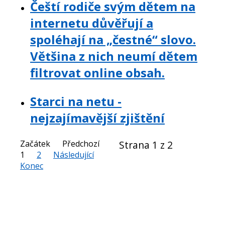
Čeští rodiče svým dětem na
internetu důvěřují a
spoléhají na „čestné“ slovo.
Většina z nich neumí dětem
filtrovat online obsah.
Starci na netu -
nejzajímavější zjištění
Začátek
Předchozí
Strana 1 z 2
1
2
Následující
Konec