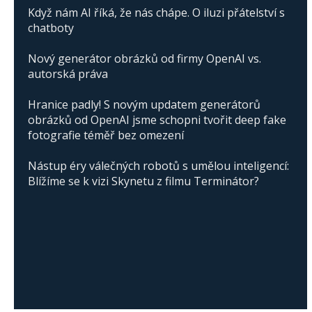
Když nám AI říká, že nás chápe. O iluzi přátelství s
chatboty
Nový generátor obrázků od firmy OpenAI vs.
autorská práva
Hranice padly! S novým updatem generátorů
obrázků od OpenAI jsme schopni tvořit deep fake
fotografie téměř bez omezení
Nástup éry válečných robotů s umělou inteligencí:
Blížíme se k vizi Skynetu z filmu Terminátor?