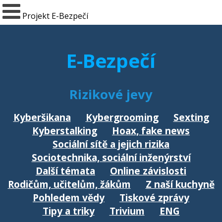
Projekt E-Bezpečí
E-Bezpečí
Rizikové jevy
Kyberšikana
Kybergrooming
Sexting
Kyberstalking
Hoax, fake news
Sociální sítě a jejich rizika
Sociotechnika, sociální inženýrství
Další témata
Online závislosti
Rodičům, učitelům, žákům
Z naší kuchyně
Pohledem vědy
Tiskové zprávy
Tipy a triky
Trivium
ENG