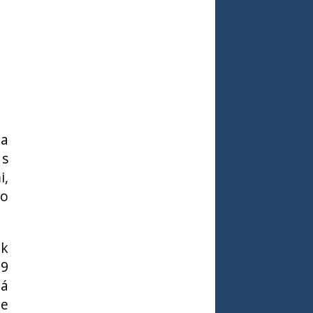
la
 s
i,
to
 k
19
lá
de