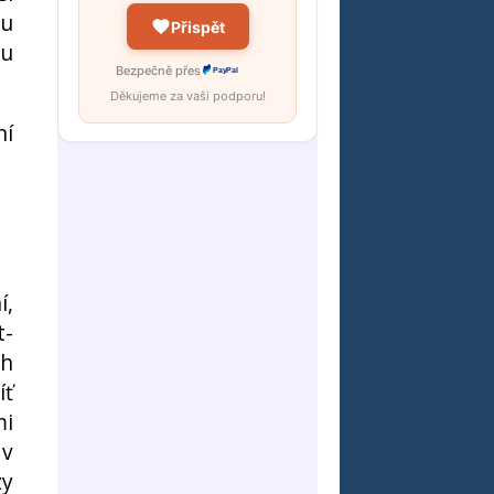
ou
Přispět
tu
Bezpečně přes
PayPal
Děkujeme za vaši podporu!
ní
í,
t-
ch
íť
mi
 v
zy