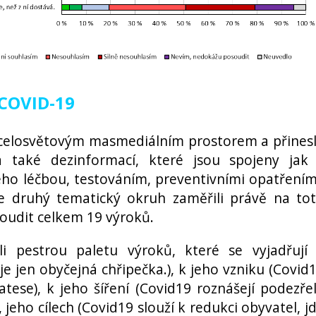
 COVID-19
celosvětovým masmediálním prostorem a přines
a také dezinformací, které jsou spojeny jak
o léčbou, testováním, preventivními opatřením
 druhý tematický okruh zaměřili právě na to
oudit celkem 19 výroků.
li pestrou paletu výroků, které se vyjadřují
 je jen obyčejná chřipečka.), k jeho vzniku (Covid
Gatese), k jeho šíření (Covid19 roznášejí podezře
), jeho cílech (Covid19 slouží k redukci obyvatel, j