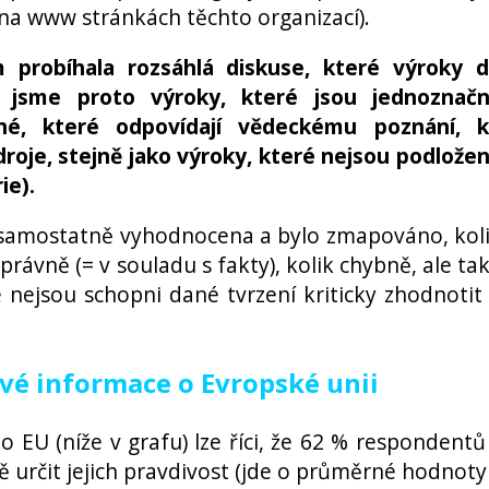
 na www stránkách těchto organizací).
robíhala rozsáhlá diskuse, které výroky 
i jsme proto výroky, které jsou jednoznač
vné, které odpovídají vědeckému poznání, 
droje, stejně jako výroky, které nejsou podlože
rie).
 samostatně vyhodnocena a bylo zmapováno, kol
rávně (= v souladu s fakty), kolik chybně, ale ta
e nejsou schopni dané tvrzení kriticky zhodnotit
ivé informace o Evropské unii
 EU (níže v grafu) lze říci, že 62 % respondentů
určit jejich pravdivost (jde o průměrné hodnoty