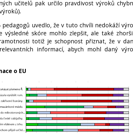
ných učitelů pak určilo pravdivost výroků chyb
výroků).
 pedagogů uvedlo, že v tuto chvíli nedokáží výr
e výsledné skóre mohlo zlepšit, ale také zhorši
amotnosti totiž je schopnost přiznat, že v da
levantních informací, abych mohl daný výr
rmace o EU