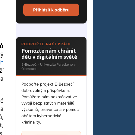
Přihlásit k odběru
lů
PODPOŘTE NAŠI PRÁCI
Pomozte nám chránit
vý
děti v digitálním světě
ch
E-Bezpečí · Univerzita Palackého v
ží
Olomouci
ta
Podpořte projekt E-Bezpečí
dobrovolným příspěvkem.
Pomůžete nám pokračovat ve
lé
vývoji bezplatných materiálů,
 a
výzkumů, prevence a v pomoci
ů,
obětem kybernetické
kriminality.
t,
si