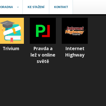
PORADNA
KE STAŽENÍ
KONTAKT
Trivium
Pravda a
Internet
lež v online
Highway
světě