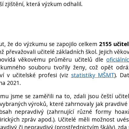
ší zjištění, která výzkum odhalil.
t, že do výzkumu se zapojilo celkem
2155 učite
ž převažovali učitelé základních škol. Jejich věko
dpovídá věkovému průměru učitelů dle
oficiální
zkumného souboru tvořily ženy, což opět odrá
 v učitelské profesi (viz
statistiky MŠMT
). Da
na 2021.
u jsme se zaměřili na to, zdali jsou čeští učite
vybraných výroků, které zahrnovaly jak pravdivé
bsah nepravdivý (zahrnující různé formy hoax
irických zpráv apod.). Učitelé měli možnost uvés
avdivý či nepravdivý (prostřednictvím škály), zda 