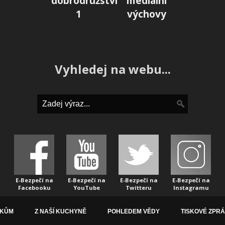
dobrodružství
mediální
1
výchovy
Vyhledej na webu...
E-Bezpečí na
E-Bezpečí na
E-Bezpečí na
E-Bezpečí na
Facebooku
YouTube
Twitteru
Instagramu
ÁKŮM
Z NAŠÍ KUCHYNĚ
POHLEDEM VĚDY
TISKOVÉ ZPR