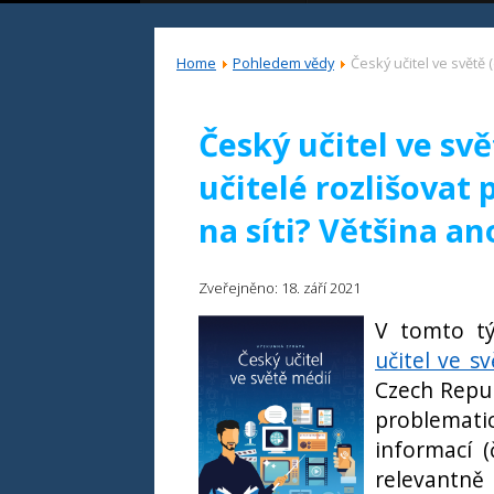
Home
Pohledem vědy
Český učitel ve světě 
Český učitel ve svě
učitelé rozlišovat
na síti? Většina an
Zveřejněno: 18. září 2021
V tomto t
učitel ve s
Czech Repub
problemat
informací (
relevantn