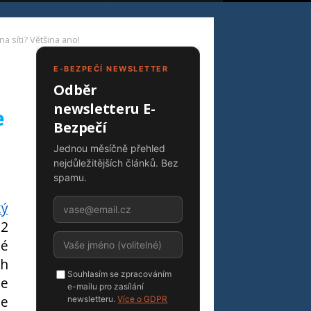
na síti? Většina ano!
E-BEZPEČÍ NEWSLETTER
Odběr
newsletteru E-
e
Bezpečí
Jednou měsíčně přehled
nejdůležitějších článků. Bez
spamu.
ký
O2
ké
ch
Souhlasím se zpracováním
je
e-mailu pro zasílání
me
newsletteru.
Více o GDPR