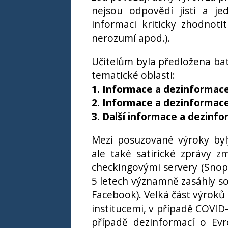
nejsou odpovědí jisti a j
informaci kriticky zhodnoti
nerozumí apod.).
Učitelům byla předložena bat
tematické oblasti:
1. Informace a dezinformace
2. Informace a dezinformac
3. Další informace a dezinf
Mezi posuzované výroky byl
ale také satirické zprávy z
checkingovými servery (Snope
5 letech významně zasáhly soc
Facebook). Velká část výroků 
institucemi, v případě COVID
případě dezinformací o Ev