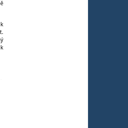
ně
ok
t.
ný
ok