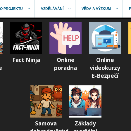
O PROJEKTU
VZDĚLÁVÁNÍ
VĚDA A VÝZKUM
Fact Ninja
Online
Online
e
poradna
videokurzy
E-Bezpečí
Samova
Základy