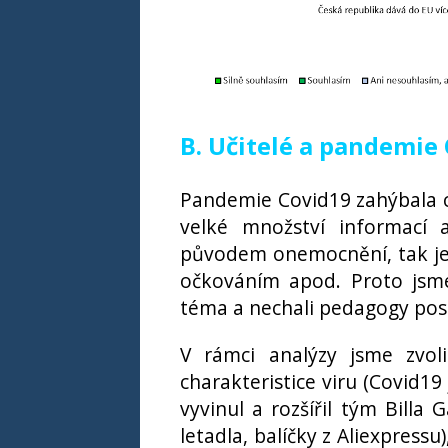
B. Učitelé a pandemie
Pandemie Covid19 zahýbala 
velké množství informací 
původem onemocnění, tak jeh
očkováním apod. Proto jsme
téma a nechali pedagogy pos
V rámci analýzy jsme zvoli
charakteristice viru (Covid19
vyvinul a rozšířil tým Billa 
letadla, balíčky z Aliexpressu