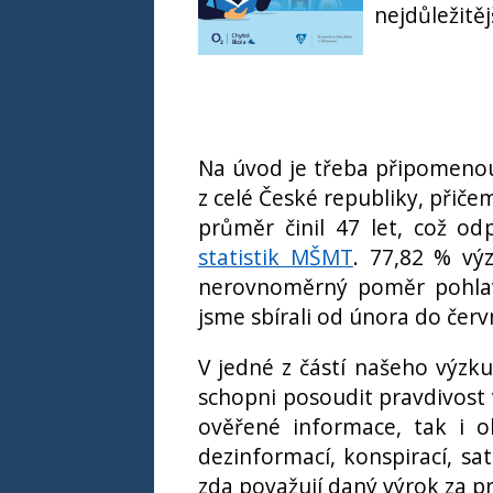
nejdůležitěj
Na úvod je třeba připomenou
z celé České republiky, přičem
průměr činil 47 let, což o
statistik MŠMT
. 77,82 % vý
nerovnoměrný poměr pohlaví
jsme sbírali od února do červ
V jedné z částí našeho výzkum
schopni posoudit pravdivost 
ověřené informace, tak i o
dezinformací, konspirací, sat
zda považují daný výrok za pr