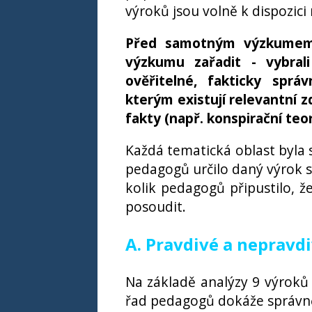
výroků jsou volně k dispozici
Před samotným výzkumem p
výzkumu zařadit - vybral
ověřitelné, fakticky sprá
kterým existují relevantní z
fakty (např. konspirační teo
Každá tematická oblast byla
pedagogů určilo daný výrok sp
kolik pedagogů připustilo, ž
posoudit.
A. Pravdivé a nepravd
Na základě analýzy 9 výroků o
řad pedagogů dokáže správně 