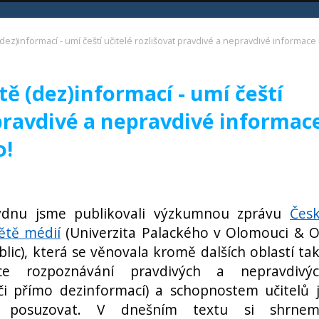
(dez)informací - umí čeští učitelé rozlišovat pravdivé a nepravdivé informace 
tě (dez)informací - umí čeští
 pravdivé a nepravdivé informac
o!
ýdnu jsme publikovali výzkumnou zprávu
Čes
větě médií
(Univerzita Palackého v Olomouci & 
lic), která se věnovala kromě dalších oblastí ta
ice rozpoznávání pravdivých a nepravdivý
či přímo dezinformací) a schopnostem učitelů 
ě posuzovat. V dnešním textu si shrne