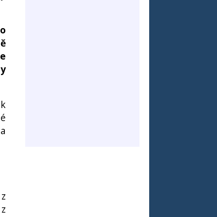
do
ně
ke
ny
ik
ké
 a
 z
 z