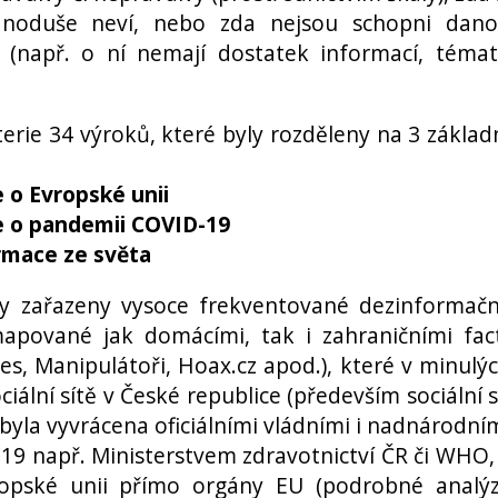
ednoduše neví, nebo zda nejsou schopni dan
t (např. o ní nemají dostatek informací, téma
erie 34 výroků, které byly rozděleny na 3 základ
 o Evropské unii
e o pandemii COVID-19
ormace ze světa
y zařazeny vysoce frekventované dezinformačn
mapované jak domácími, tak i zahraničními fac
s, Manipulátoři, Hoax.cz apod.), které v minulý
iální sítě v České republice (především sociální s
byla vyvrácena oficiálními vládními i nadnárodní
-19 např. Ministerstvem zdravotnictví ČR či WHO,
ropské unii přímo orgány EU (podrobné analý