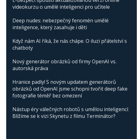
E-Bezpečí spouští aktualizovanou verzi online
videokurzu o umělé inteligenci pro učitele
Deep nudes: nebezpečný fenomén umělé
inteligence, který zasahuje i děti
Když nám AI říká, že nás chápe. O iluzi přátelství s
chatboty
Nový generátor obrázků od firmy OpenAI vs.
autorská práva
Hranice padly! S novým updatem generátorů
obrázků od OpenAI jsme schopni tvořit deep fake
fotografie téměř bez omezení
Nástup éry válečných robotů s umělou inteligencí:
Blížíme se k vizi Skynetu z filmu Terminátor?