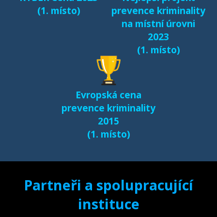
(1. místo)
prevence kriminality
na místní úrovni
2023
(1. místo)
Evropská cena
prevence kriminality
2015
(1. místo)
Partneři a spolupracující
instituce