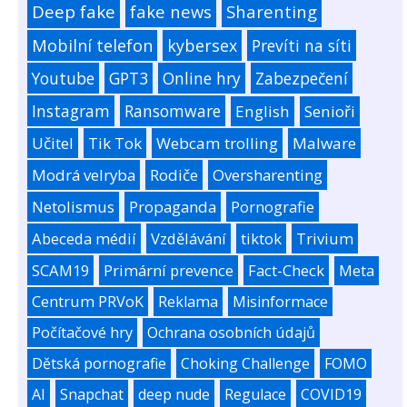
Deep fake
fake news
Sharenting
Mobilní telefon
kybersex
Prevíti na síti
Youtube
GPT3
Online hry
Zabezpečení
Instagram
Ransomware
English
Senioři
Učitel
Tik Tok
Webcam trolling
Malware
Modrá velryba
Rodiče
Oversharenting
Netolismus
Propaganda
Pornografie
Abeceda médií
Vzdělávání
tiktok
Trivium
SCAM19
Primární prevence
Fact-Check
Meta
Centrum PRVoK
Reklama
Misinformace
Počítačové hry
Ochrana osobních údajů
Dětská pornografie
Choking Challenge
FOMO
AI
Snapchat
deep nude
Regulace
COVID19