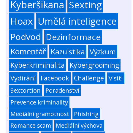
Kyberšikana
Sexting
Hoax
Umělá inteligence
Podvod
Dezinformace
Komentář
Kazuistika
Výzkum
Kyberkriminalita
Kybergrooming
Vydírání
Facebook
Challenge
V síti
Sextortion
Poradenství
Prevence kriminality
Mediální gramotnost
Phishing
Romance scam
Mediální výchova