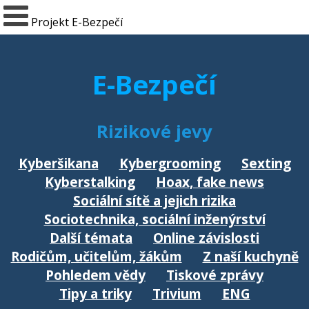
Projekt E-Bezpečí
E-Bezpečí
Rizikové jevy
Kyberšikana
Kybergrooming
Sexting
Kyberstalking
Hoax, fake news
Sociální sítě a jejich rizika
Sociotechnika, sociální inženýrství
Další témata
Online závislosti
Rodičům, učitelům, žákům
Z naší kuchyně
Pohledem vědy
Tiskové zprávy
Tipy a triky
Trivium
ENG