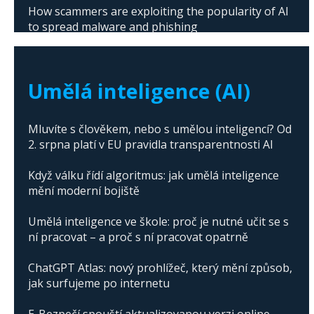
How scammers are exploiting the popularity of AI
to spread malware and phishing
The abuse of artificial intelligence in Donald
Trump's campaign
Umělá inteligence (AI)
Mluvíte s člověkem, nebo s umělou inteligencí? Od
2. srpna platí v EU pravidla transparentnosti AI
Když válku řídí algoritmus: jak umělá inteligence
mění moderní bojiště
Umělá inteligence ve škole: proč je nutné učit se s
ní pracovat – a proč s ní pracovat opatrně
ChatGPT Atlas: nový prohlížeč, který mění způsob,
jak surfujeme po internetu