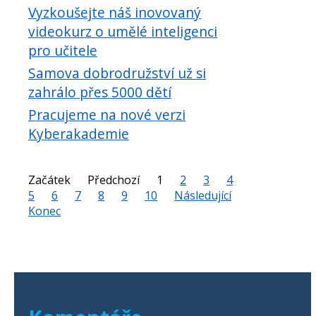
Vyzkoušejte náš inovovaný
videokurz o umělé inteligenci
pro učitele
Samova dobrodružství už si
zahrálo přes 5000 dětí
Pracujeme na nové verzi
Kyberakademie
Začátek
Předchozí
1
2
3
4
5
6
7
8
9
10
Následující
Konec