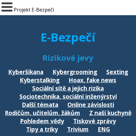
Projekt E-Bezpečí
E-Bezpečí
Rizikové jevy
Kyberšikana
Kybergrooming
Sexting
Kyberstalking
Hoax, fake news
Sociální sítě a jejich rizika
Sociotechnika, sociální inženýrství
Další témata
Online závislosti
Rodičům, učitelům, žákům
Z naší kuchyně
Pohledem vědy
Tiskové zprávy
Tipy a triky
Trivium
ENG