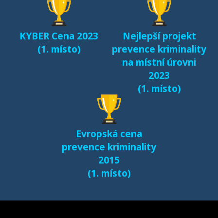
dětí v kyberprostoru
(2017)
KYBER Cena 2023
Nejlepší projekt
Fenomén Minecraft v
(1. místo)
prevence kriminality
českém prostředí
na místní úrovni
(2017)
2023
(1. místo)
Další výsledky jsou k
dispozici na naší
samostatné stránce
Evropská cena
e-bezpeci.cz/vyzkum
.
prevence kriminality
2015
(1. místo)