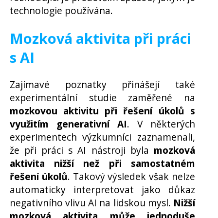
technologie používána.
Mozková aktivita při práci
s AI
Zajímavé poznatky přinášejí také
experimentální studie zaměřené na
mozkovou aktivitu při řešení úkolů s
využitím generativní AI
. V některých
experimentech výzkumníci zaznamenali,
že při práci s AI nástroji byla
mozková
aktivita nižší než při samostatném
řešení úkolů
. Takový výsledek však nelze
automaticky interpretovat jako důkaz
negativního vlivu AI na lidskou mysl.
Nižší
mozková aktivita může jednoduše