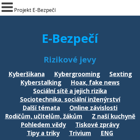
Projekt E-Bezpečí
E-Bezpečí
Rizikové jevy
Kyberšikana
Kybergrooming
Sexting
Kyberstalking
Hoax, fake news
Sociální sítě a jejich rizika
Sociotechnika, sociální inženýrství
Další témata
Online závislosti
Rodičům, učitelům, žákům
Z naší kuchyně
Pohledem vědy
Tiskové zprávy
Tipy a triky
Trivium
ENG