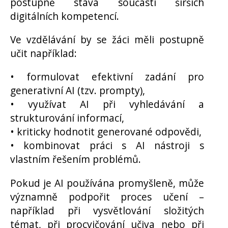
postupně stává součástí širších
digitálních kompetencí.
Ve vzdělávání by se žáci měli postupně
učit například:
• formulovat efektivní zadání pro
generativní AI (tzv. prompty),
• využívat AI při vyhledávání a
strukturování informací,
• kriticky hodnotit generované odpovědi,
• kombinovat práci s AI nástroji s
vlastním řešením problémů.
Pokud je AI používána promyšleně, může
významně podpořit proces učení –
například při vysvětlování složitých
témat, při procvičování učiva nebo při