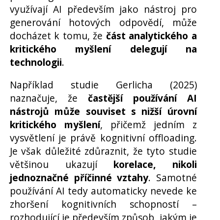
využívají AI především jako nástroj pro
generování hotových odpovědí, může
docházet k tomu, že
část analytického a
kritického myšlení delegují na
technologii
.
Například studie Gerlicha (2025)
naznačuje, že
častější používání AI
nástrojů může souviset s nižší úrovní
kritického myšlení
, přičemž jedním z
vysvětlení je právě kognitivní offloading.
Je však důležité zdůraznit, že tyto studie
většinou ukazují
korelace, nikoli
jednoznačné příčinné vztahy
. Samotné
používání AI tedy automaticky nevede ke
zhoršení kognitivních schopností –
rozhodující je především způsob, jakým je