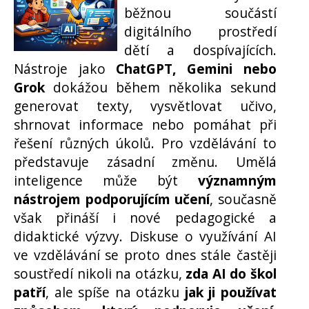
běžnou součástí
digitálního prostředí
dětí a dospívajících.
Nástroje jako
ChatGPT, Gemini nebo
Grok
dokážou během několika sekund
generovat texty, vysvětlovat učivo,
shrnovat informace nebo pomáhat při
řešení různých úkolů. Pro vzdělávání to
představuje zásadní změnu. Umělá
inteligence může být
významným
nástrojem podporujícím učení
, současně
však přináší i nové pedagogické a
didaktické výzvy. Diskuse o využívání AI
ve vzdělávání se proto dnes stále častěji
soustředí nikoli na otázku,
zda AI do škol
patří
, ale spíše na otázku
jak ji používat