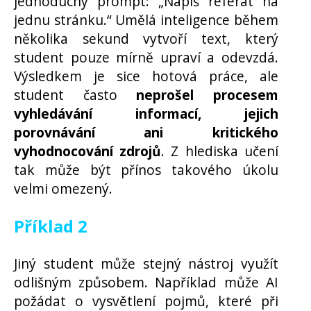
jednoduchý prompt: „Napiš referát na
jednu stránku.“ Umělá inteligence během
několika sekund vytvoří text, který
student pouze mírně upraví a odevzdá.
Výsledkem je sice hotová práce, ale
student často
neprošel procesem
vyhledávání informací, jejich
porovnávání ani kritického
vyhodnocování zdrojů
. Z hlediska učení
tak může být přínos takového úkolu
velmi omezený.
Příklad 2
Jiný student může stejný nástroj využít
odlišným způsobem. Například může AI
požádat o vysvětlení pojmů, které při