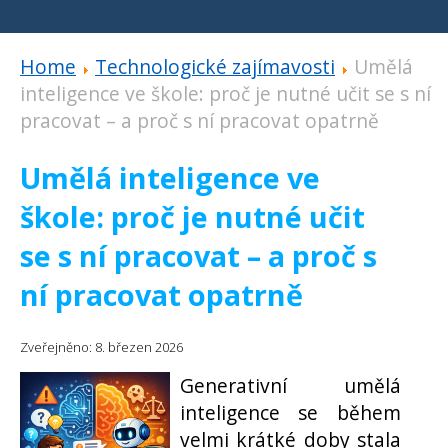
Home
Technologické zajímavosti
Umělá
inteligence ve škole: proč je nutné učit se s ní
pracovat – a proč s ní pracovat opatrně
Umělá inteligence ve
škole: proč je nutné učit
se s ní pracovat – a proč s
ní pracovat opatrně
Zveřejněno: 8. březen 2026
Generativní umělá
inteligence se během
velmi krátké doby stala