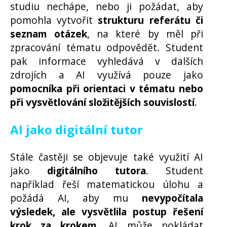
studiu nechápe, nebo ji požádat, aby
pomohla vytvořit
strukturu referátu či
seznam otázek
, na které by měl při
zpracování tématu odpovědět. Student
pak informace vyhledává v dalších
zdrojích a AI využívá pouze jako
pomocníka při orientaci v tématu nebo
při vysvětlování složitějších souvislostí
.
AI jako digitální tutor
Stále častěji se objevuje také využití AI
jako
digitálního tutora
. Student
například řeší matematickou úlohu a
požádá AI, aby mu
nevypočítala
výsledek, ale vysvětlila postup řešení
krok za krokem
. AI může pokládat