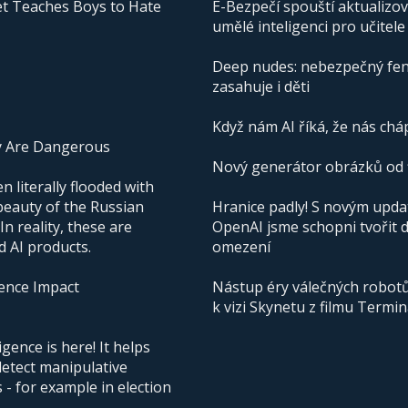
t Teaches Boys to Hate
E-Bezpečí spouští aktualizo
umělé inteligenci pro učitele
Deep nudes: nebezpečný fen
zasahuje i děti
Když nám AI říká, že nás cháp
y Are Dangerous
Nový generátor obrázků od f
 literally flooded with
beauty of the Russian
Hranice padly! S novým upd
n reality, these are
OpenAI jsme schopni tvořit 
d AI products.
omezení
igence Impact
Nástup éry válečných robotů 
k vizi Skynetu z filmu Termi
igence is here! It helps
detect manipulative
- for example in election