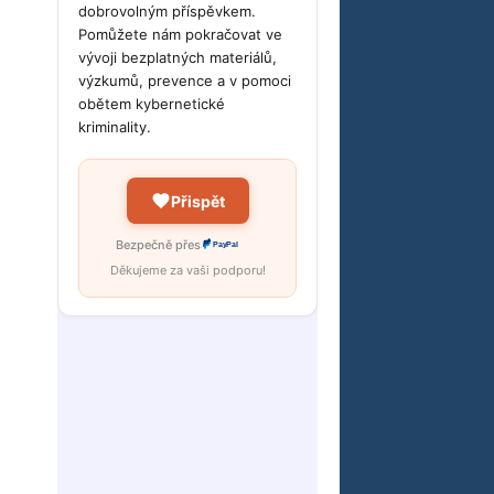
dobrovolným příspěvkem.
Pomůžete nám pokračovat ve
vývoji bezplatných materiálů,
výzkumů, prevence a v pomoci
obětem kybernetické
kriminality.
Přispět
Bezpečně přes
PayPal
Děkujeme za vaši podporu!