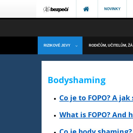
NOVINKY
RIZIKOVÉ JEVY
RODIČŮM, UČITELŮM, Ž
Bodyshaming
Co je to FOPO? A jak
What is FOPO? And h
Co je body shaming?