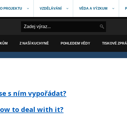
O PROJEKTU
VZDĚLÁVÁNÍ
VĚDA A VÝZKUM
ÁKŮM
Z NAŠÍ KUCHYNĚ
POHLEDEM VĚDY
TISKOVÉ ZPR
 se s ním vypořádat?
ow to deal with it?