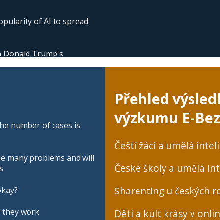
pularity of AI to spread
 in Donald Trump's
Přehled výsled
výzkumu E-Bez
he number of cases is
Čeští žáci a umělá intel
se many problems and will
České školy a umělá int
s
Sharenting u českých ro
okay?
w they work
Děti a kult krásy v onli