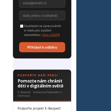
Souhlasím se zpracováním
e-mailu pro zasílání
newsletteru.
Více o GDPR
Přihlásit k odběru
PODPOŘTE NAŠI PRÁCI
Pomozte nám chránit
děti v digitálním světě
E-Bezpečí · Univerzita Palackého v
Olomouci
Podpořte projekt E-Bezpečí