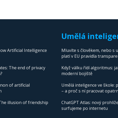
Umělá intelige
 Artificial Intelligence
Mluvíte s člověkem, nebo s u
platí v EU pravidla transpare
tes: The end of privacy
Když válku řídí algoritmus: j
n?
moderní bojiště
n of artificial
Umělá inteligence ve škole: p
n
– a proč s ní pracovat opatr
The illusion of friendship
ChatGPT Atlas: nový prohlíže
surfujeme po internetu