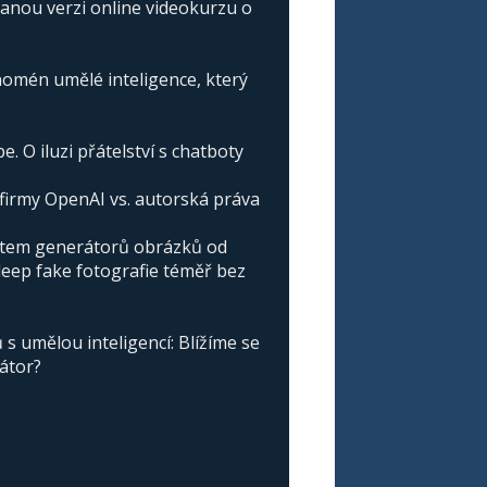
vanou verzi online videokurzu o
omén umělé inteligence, který
e. O iluzi přátelství s chatboty
irmy OpenAI vs. autorská práva
atem generátorů obrázků od
deep fake fotografie téměř bez
s umělou inteligencí: Blížíme se
nátor?