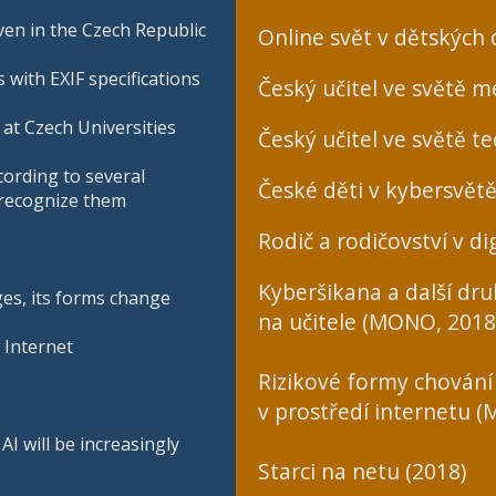
en in the Czech Republic
Online svět v dětských
 with EXIF specifications
Český učitel ve světě mé
at Czech Universities
Český učitel ve světě te
cording to several
České děti v kybersvětě
o recognize them
Rodič a rodičovství v dig
Kyberšikana a další dr
ges, its forms change
na učitele (MONO, 2018
 Internet
Rizikové formy chování
v prostředí internetu 
I will be increasingly
Starci na netu (2018)